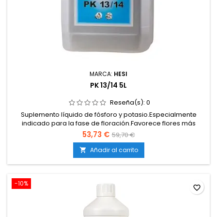
MARCA:
HESI
PK 13/14 5L
Reseña(s):
0
Suplemento líquido de fósforo y potasio.Especialmente
indicado para la fase de floración.Favorece flores más
densas, compactas y aromáticas.Incrementa la producción
53,73 €
59,70 €
de resina y aceites esenciales.Compatible con tierra, coco e
hidroponía.
Añadir al carrito

-10%
favorite_border