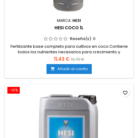
MARCA:
HESI
HESI COCO 1L
Reseña(s):
0
Fertilizante base completo para cultivos en coco.Contiene
todos los nutrientes necesarios para crecimiento y
floración.Incluye calcio y magnesio para evitar deficiencias
11,43 €
12,70 €
comunes en coco.Enriquecido con aminoácidos, vitaminas y
azúcares vegetales.De alta pureza, totalmente soluble y de
Añadir al carrito

rápida absorción.
-10%
favorite_border