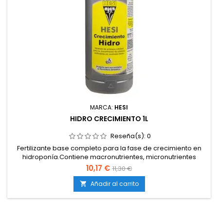
MARCA:
HESI
HIDRO CRECIMIENTO 1L
Reseña(s):
0
Fertilizante base completo para la fase de crecimiento en
hidroponía.Contiene macronutrientes, micronutrientes
quelatados y sustancias vitales.Estimula un desarrollo rápido
10,17 €
11,30 €
y equilibrado.Fórmula estable que evita bloqueos en
sistemas de recirculación.Compatible con todo tipo de
Añadir al carrito

sistemas hidropónicos.