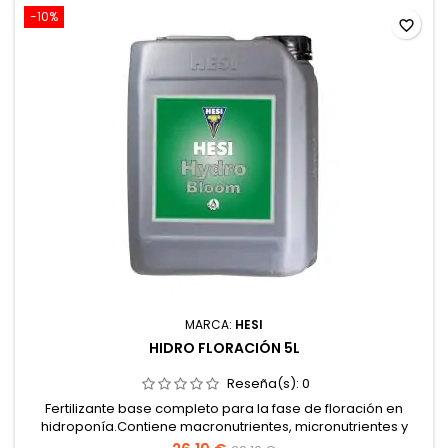
-10%
favorite_border
MARCA:
HESI
HIDRO FLORACIÓN 5L
Reseña(s):
0
Fertilizante base completo para la fase de floración en
hidroponía.Contiene macronutrientes, micronutrientes y
sustancias vitales.Estimula flores compactas, aromáticas y