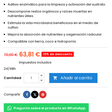
Aditivo enzimático para la limpieza y activación del sustrato.
Descompone restos orgánicos y raíces muertas en
nutrientes útiles.
Estimula la vida microbiana beneficiosa en el medio de
cultivo.
Mejora la absorción de nutrientes y oxigenación radicular.
Compatible con tierra, coco e hidroponía.
63,81 €
10% de descuento
70,90 €
Impuestos incluidos
24/48h
Añadir al carrito
Cantidad

Compartir
Tuitear
Pinterest
Compartir
Pregunta sobre el producto en WhatsApp