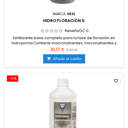
MARCA:
HESI
HIDRO FLORACIÓN 1L
Reseña(s):
0
Fertilizante base completo para la fase de floración en
hidroponía.Contiene macronutrientes, micronutrientes y
sustancias vitales.Estimula flores compactas, aromáticas y
10,17 €
11,30 €
resinosas.Fórmula estable y completamente soluble.Ideal
para sistemas de recirculación e hidroponía en general.
Añadir al carrito

-10%
favorite_border