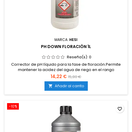
MARCA:
HESI
PH DOWN FLORACIÓN 1L
Reseña(s):
0
Corrector de pH líquido para la fase de floración.Permite
mantener la acidez del agua de riego en el rango
óptimo.Evita bloqueos de nutrientes y carencias en
14,22 €
15,80 €
floración.Compatible con tierra, coco e hidroponía.Fórmula
concentrada de fácil aplicación.
Añadir al carrito

-10%
favorite_border