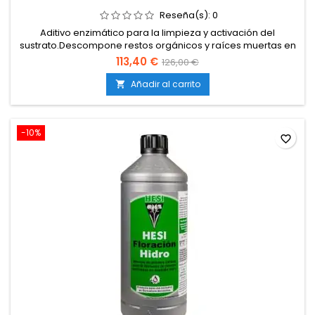
Reseña(s):
0
Aditivo enzimático para la limpieza y activación del
sustrato.Descompone restos orgánicos y raíces muertas en
nutrientes útiles.Estimula la vida microbiana beneficiosa en el
113,40 €
126,00 €
medio de cultivo.Mejora la absorción de nutrientes y
oxigenación radicular.Compatible con tierra, coco e
Añadir al carrito

hidroponía.
-10%
favorite_border