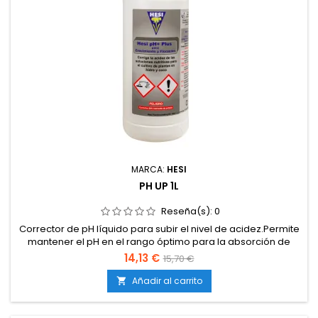
MARCA:
HESI
PH UP 1L
Reseña(s):
0
Corrector de pH líquido para subir el nivel de acidez.Permite
mantener el pH en el rango óptimo para la absorción de
nutrientes.Compatible con tierra, coco e hidroponía.Uso
14,13 €
15,70 €
sencillo y seguro, apto para todas las fases de
cultivo.Fórmula concentrada para ajustes precisos.
Añadir al carrito
