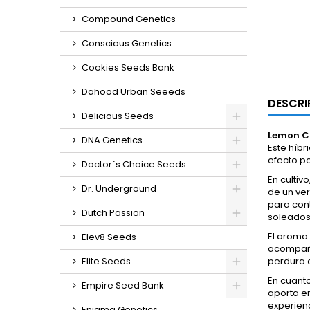
Compound Genetics
Conscious Genetics
Cookies Seeds Bank
Dahood Urban Seeeds
DESCRI
Delicious Seeds
Lemon C
DNA Genetics
Este híbr
efecto po
Doctor´s Choice Seeds
En cultivo
Dr. Underground
de un ver
para cont
Dutch Passion
soleados
El aroma
Elev8 Seeds
acompañad
Elite Seeds
perdura 
En cuant
Empire Seed Bank
aporta en
experienc
Enigma Genetics