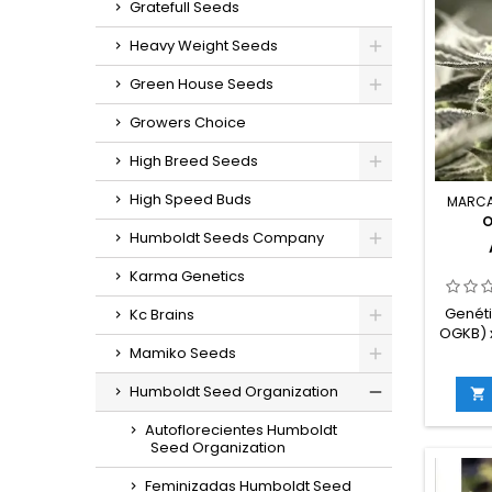
Gratefull Seeds
Heavy Weight Seeds
Green House Seeds
Growers Choice
High Breed Seeds
High Speed Buds
MARC
O
Humboldt Seeds Company
Karma Genetics
Genéti
Kc Brains
OGKB) x
Mamiko Seeds
sat
Humboldt Seed Organization
THC: H

cultivo 
Autoflorecientes Humboldt
80
Seed Organization
germin
in
Feminizadas Humboldt Seed
g/m