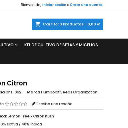
Bienvenido,
Iniciar sesión
o
Crear una cuenta
×
×
×
ar
Carrito
0
Productos -
0,00 €
ULTIVO
KIT DE CULTIVO DE SETAS Y MICELIOS
n
s
n Citron
cia
bhs-062
Marca
Humboldt Seeds Organization
ión
Escriba una reseña
ica:
Lemon Tree x Citron Kush
0% sativa / 40% índica