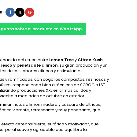
Compartir
Tuitear
Pinterest
ir
egunta sobre el producto en WhatsApp
n
, nacida del cruce entre
Lemon Tree
y
Citron Kush
.
resco y penetrante a limón
, su gran producción y un
es de los sabores cítricos y estimulantes.
as y ramificadas, con cogollos compactos, resinosos y
y 130 cm, respondiendo bien a técnicas de SCROG o LST
antizando producciones XXL en climas cálidos y
osecha a mediados de octubre en exterior.
ominan notas a limón maduro y cáscara de cítricos,
ptico vibrante, refrescante y muy penetrante, que
n efecto cerebral fuerte, eufórico y motivador, que
orporal suave y agradable que equilibra la