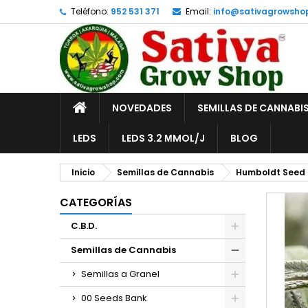
Teléfono:
952 531 371
Email:
info@sativagrowsho
A
C
I
add_circle_outline
De
No
INICIO
NOVEDADES
SEMILLAS DE CANNABI
LEDS
LEDS 3.2 ΜMOL/J
BLOG
Inicio
Semillas de Cannabis
Humboldt Seed 
CATEGORÍAS
C.B.D.
Semillas de Cannabis
Semillas a Granel
00 Seeds Bank