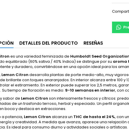
Compart
Pr
PCIÓN
DETALLES DEL PRODUCTO
RESEÑAS
itron
es una variedad feminizada de
Humboldt Seed Organizatio
ido equilibrado (60% sativa / 40% índica) se distingue por su
aroma f
tente y duradero, convirtiéndose en una opción ideal para los amant
,
Lemon Citron
desarrolla plantas de porte medio-alto, muy vigoros
de brillante con toques anaranjados. En interior alcanza entre 100 
rolar el estiramiento. En exterior puede superar los 2,5 metros, gar
. Su tiempo de floración es medio:
9-10 semanas en interior
, con c
 y sabor de
Lemon Citron
son intensamente frescos y cítricos: pred
as de un trasfondo terroso, herbal y especiado. Un perfil organolé
en boca y destaca en extracciones.
o a potencia,
Lemon Citron
alcanza un
THC de hasta el 24%
, con u
ergía y creatividad. A medida que avanza, aparece una relajación c
ia. Es ideal para consumo diurno y actividades sociales o artísticas.