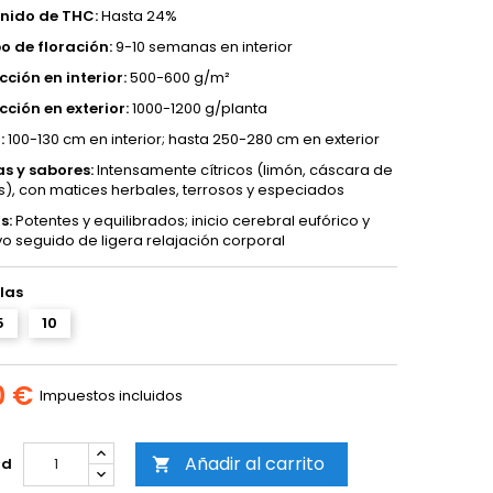
nido de THC:
Hasta 24%
o de floración:
9-10 semanas en interior
ción en interior:
500-600 g/m²
ción en exterior:
1000-1200 g/planta
:
100-130 cm en interior; hasta 250-280 cm en exterior
s y sabores:
Intensamente cítricos (limón, cáscara de
os), con matices herbales, terrosos y especiados
s:
Potentes y equilibrados; inicio cerebral eufórico y
vo seguido de ligera relajación corporal
las
5
10
0 €
Impuestos incluidos
Añadir al carrito
ad
