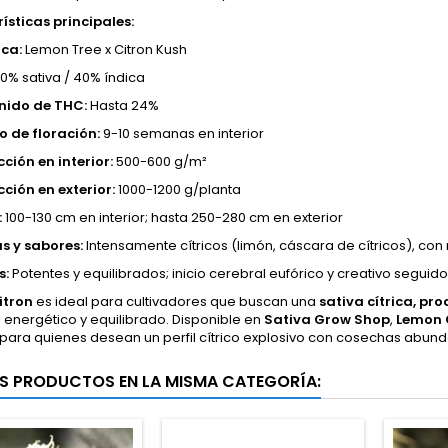
ísticas principales:
ca:
Lemon Tree x Citron Kush
0% sativa / 40% índica
nido de THC:
Hasta 24%
 de floración:
9-10 semanas en interior
ción en interior:
500-600 g/m²
ción en exterior:
1000-1200 g/planta
:
100-130 cm en interior; hasta 250-280 cm en exterior
s y sabores:
Intensamente cítricos (limón, cáscara de cítricos), co
s:
Potentes y equilibrados; inicio cerebral eufórico y creativo seguido
itron
es ideal para cultivadores que buscan una
sativa cítrica, pr
 energético y equilibrado. Disponible en
Sativa Grow Shop
,
Lemon 
para quienes desean un perfil cítrico explosivo con cosechas abund
S PRODUCTOS EN LA MISMA CATEGORÍA: