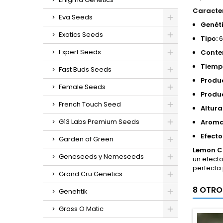
Caracter
Eva Seeds
Genéti
Exotics Seeds
Tipo:
6
Expert Seeds
Conte
Tiempo
Fast Buds Seeds
Produc
Female Seeds
Produc
French Touch Seed
Altura
G13 Labs Premium Seeds
Aroma
Efecto
Garden of Green
Lemon C
Geneseeds y Nemeseeds
un efecto
perfecta 
Grand Cru Genetics
8 OTRO
Genehtik
Grass O Matic