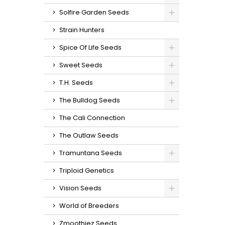
Solfire Garden Seeds
Strain Hunters
Spice Of Life Seeds
Sweet Seeds
T.H. Seeds
The Bulldog Seeds
The Cali Connection
The Outlaw Seeds
Tramuntana Seeds
Triploid Genetics
Vision Seeds
World of Breeders
Zmoothiez Seeds