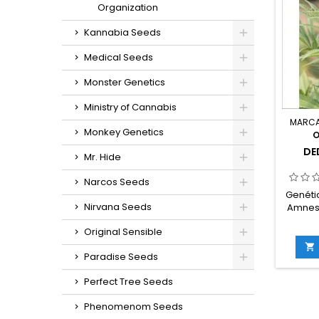
Organization
e
g/plant
Kannabia Seeds
interior
ex
Medical Seeds
sab
Monster Genetics
Ministry of Cannabis
MARC
Monkey Genetics
O
DE
Mr. Hide
Narcos Seeds
Genétic
Nirvana Seeds
Amnesi
20% í
Original Sensible
THC: 
florac

Paradise Seeds
inte
in
Perfect Tree Seeds
g/m
ext
Phenomenom Seeds
g/plan