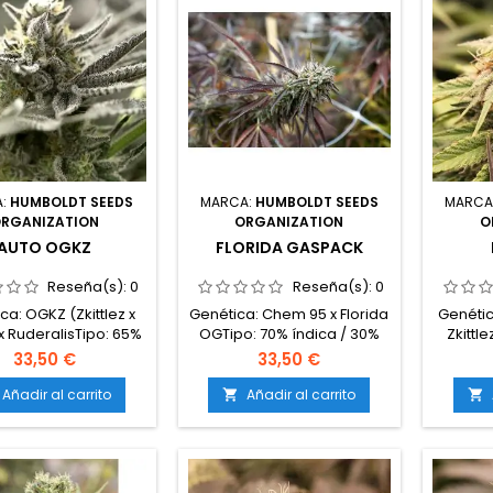
A:
HUMBOLDT SEEDS
MARCA:
HUMBOLDT SEEDS
MARCA
RGANIZATION
ORGANIZATION
O
AUTO OGKZ
FLORIDA GASPACK
Reseña(s):
0
Reseña(s):
0
ca: OGKZ (Zkittlez x
Genética: Chem 95 x Florida
Genétic
 RuderalisTipo: 65%
OGTipo: 70% índica / 30%
Zkittl
índica / 35%
sativaContenido de
35% s
33,50 €
33,50 €
ivaContenido de
THC: Hasta 27%Tiempo de
THC: H
asta 22%Tiempo de
floración: 8-9 semanas en
floraci
Añadir al carrito
Añadir al carrito


(ciclo completo): 75-
interiorProducción en
inte
 días desde la
interior: 500-600
in
aciónProducción en
g/m²Producción en
g/m
terior: 450-550
exterior: 1000-1200
ext
²Producción en
g/plantaAltura: 90-120 cm
g/plan