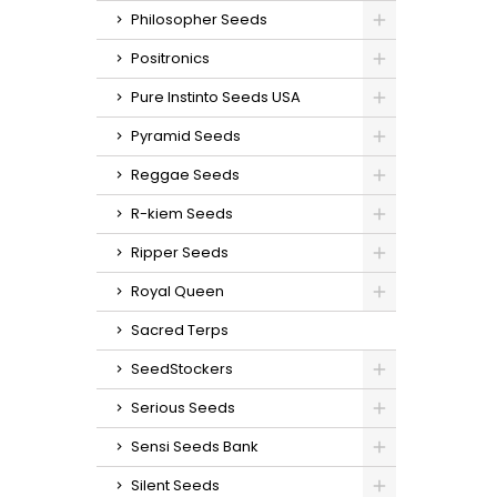
en int
Philosopher Seeds
cm en
sabores
Positronics
(limó
Pure Instinto Seeds USA
Pyramid Seeds
Reggae Seeds
R-kiem Seeds
Ripper Seeds
Royal Queen
Sacred Terps
SeedStockers
Serious Seeds
Sensi Seeds Bank
Silent Seeds