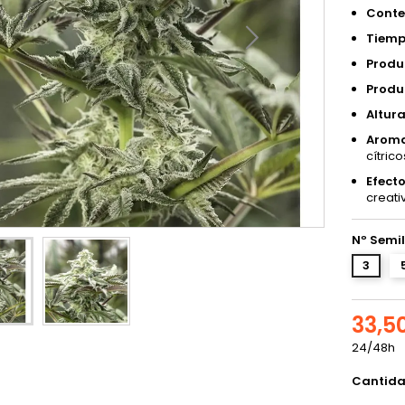
Conte
Tiemp
Produc
Produc
Altura
Aroma
cítric
Efecto
creati
Nº Semil
3
33,5
24/48h
Cantid