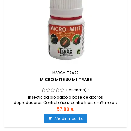
MARCA:
TRABE
MICRO MITE 30 ML TRABE
Reseña(s):
0
Insecticida biológico a base de ácaros
depredadores.Control eficaz contra trips, araña roja y
mosca blanca.Producto 100 % natural y autorizado para
57,80 €
agricultura ecológica.Acción preventiva y curativa, de larga
duración.Seguro para plantas, animales y seres
Añadir al carrito

humanos.Compatible con otros métodos de control
integrado.Presentación en sobres...