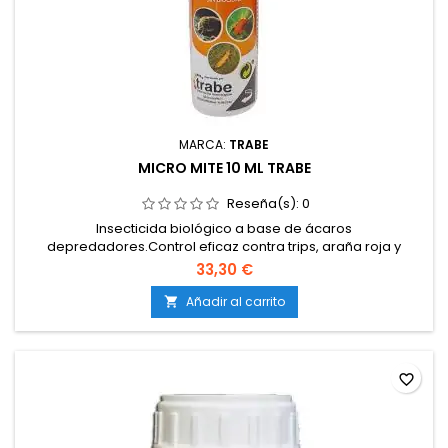
MARCA:
TRABE
MICRO MITE 10 ML TRABE
Reseña(s):
0
Insecticida biológico a base de ácaros
depredadores.Control eficaz contra trips, araña roja y
mosca blanca.Producto 100 % natural y autorizado para
33,30 €
agricultura ecológica.Acción preventiva y curativa, de larga
duración.Seguro para plantas, animales y seres
Añadir al carrito

humanos.Compatible con otros métodos de control
integrado.Presentación en sobres...
favorite_border