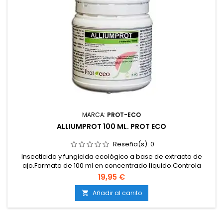
MARCA:
PROT-ECO
ALLIUMPROT 100 ML. PROT ECO
Reseña(s):
0
Insecticida y fungicida ecológico a base de extracto de
ajo.Formato de 100 ml en concentrado líquido.Controla
pulgones, trips, mosca blanca, orugas, cochinillas y
19,95 €
ácaros.Eficaz contra hongos como mildiu, oídio, botritis y
alternaria.Acción repelente, preventiva y correctiva.Producto
Añadir al carrito

autorizado para agricultura ecológica.Compatible con...