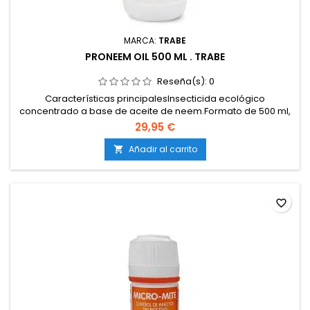
MARCA:
TRABE
PRONEEM OIL 500 ML . TRABE
Reseña(s):
0
Características principalesInsecticida ecológico
concentrado a base de aceite de neem.Formato de 500 ml,
ideal para cultivos medianos y grandes.Controla plagas
29,95 €
comunes: trips, mosca blanca, pulgones, cochinillas y
ácaros.Efecto repelente, antialimentario y regulador del
Añadir al carrito

crecimiento.Producto natural y biodegradable, sin residuos
químicos....
favorite_border