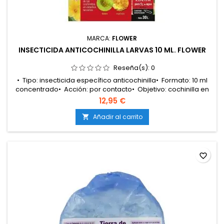
MARCA:
FLOWER
INSECTICIDA ANTICOCHINILLA LARVAS 10 ML. FLOWER
Reseña(s):
0
• Tipo: insecticida específico anticochinilla• Formato: 10 ml
concentrado• Acción: por contacto• Objetivo: cochinilla en
estado larvario• Aplicación: pulverización foliar• Uso
12,95 €
recomendado: plantas ornamentales, plantas de interior y
exterior• Efecto: rápido y
Añadir al carrito

eficaz• Marca: Flower• Ventaja: control temprano de la
plaga y prevención de...
favorite_border