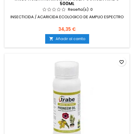
500ML
Reseña(s):
0
INSECTICIDA / ACARICIDA ECOLOGICO DE AMPLIO ESPECTRO
34,35 €
Añadir al carrito

favorite_border