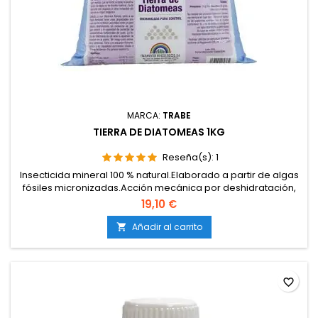
MARCA:
TRABE
TIERRA DE DIATOMEAS 1KG
Reseña(s):
1
Insecticida mineral 100 % natural.Elaborado a partir de algas
fósiles micronizadas.Acción mecánica por deshidratación,
sin químicos.Controla trips, pulgones, ácaros, hormigas,
19,10 €
cochinillas, babosas y caracoles.Mejora la estructura y
aireación del sustrato.Apto para agricultura ecológica y
Añadir al carrito

cultivos sostenibles.Compatible con otros...
favorite_border