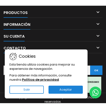

PRODUCTOS

INFORMACIÓN

SU CUENTA

CONTACTO
Cookies
BOLETÍN
Esta tienda utiliza cookies para mejorar su
experiencia de navegación.
Para obtener más información, consulte
nuestra
Política de privacidad
.
Facebook
Twitter
Rss
Instagram
LinkedIn
LOS PRODUCTOS SON SOLO PARA COLECCIONISMO Y NO PARA CONSUMO
HUMANO.
Salir
Aceptar
LOS PRODUCTOS DE CBD OFERTADOS EN ESTA WEB PROVIENEN DEL
© Copyright 2026 Sativa Grow Shop. Todos los derechos
CÁÑAMO.
reservados.