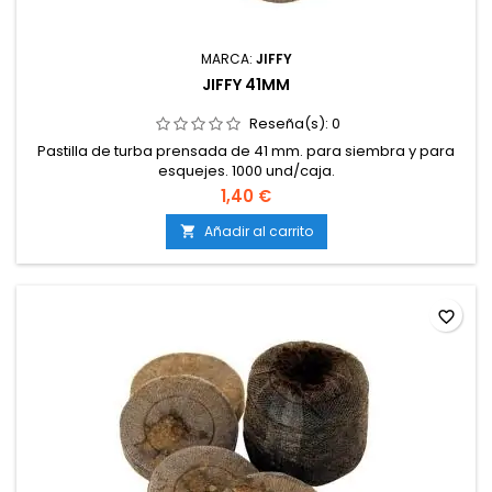
MARCA:
JIFFY
JIFFY 41MM
Reseña(s):
0
Pastilla de turba prensada de 41 mm. para siembra y para
esquejes. 1000 und/caja.
1,40 €
Añadir al carrito

favorite_border