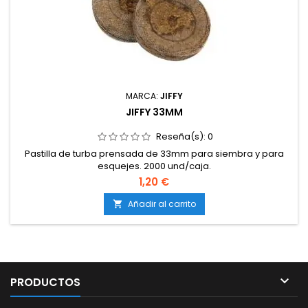
MARCA:
JIFFY
JIFFY 33MM
Reseña(s):
0
Pastilla de turba prensada de 33mm para siembra y para
esquejes. 2000 und/caja.
1,20 €
Añadir al carrito


PRODUCTOS