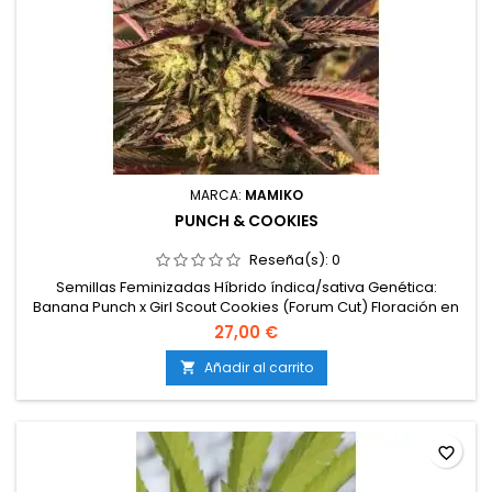
MARCA:
MAMIKO
PUNCH & COOKIES
Reseña(s):
0
Semillas Feminizadas Híbrido índica/sativa Genética:
Banana Punch x Girl Scout Cookies (Forum Cut) Floración en
interior: 60-65 días Floración en exterior: mediados de
27,00 €
octubre Producción: media/alta
Añadir al carrito

favorite_border