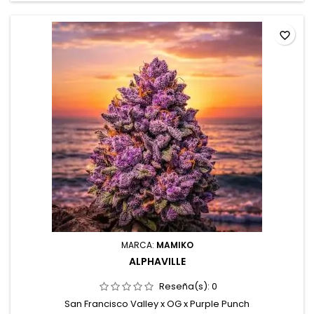
favorite_border
MARCA:
MAMIKO
ALPHAVILLE
Reseña(s):
0
San Francisco Valley x OG x Purple Punch