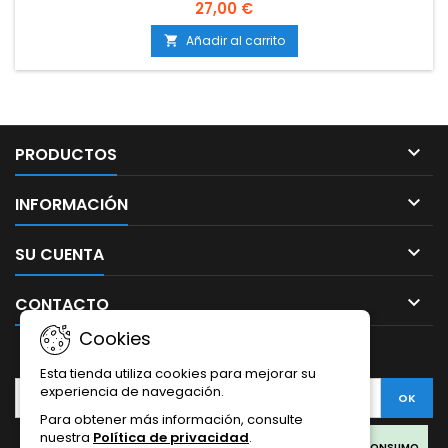
27,00 €
Añadir al carrito


PRODUCTOS

INFORMACIÓN

SU CUENTA

CONTACTO
Cookies
BOLETÍN
Esta tienda utiliza cookies para mejorar su
experiencia de navegación.
Para obtener más información, consulte
nuestra
Política de privacidad
.
LOS PRODUCTOS SON SOLO PARA COLECCIONISMO Y NO PARA CONSUMO