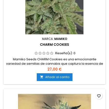
MARCA:
MAMIKO
CHARM COOKIES
Reseña(s):
0
Mamiko Seeds CHARM Cookies es una emocionante
variedad de semillas de cannabis que captura la esencia de
la famosa Girl Scout Cookies con un toque encantador y
27,00 €
distintivo. Estas semillas ofrecen la oportunidad de cultivar
plantas que producen cogollos de alta calidad con un perfil
Añadir al carrito

de sabor único y efectos excepcionales. Banco: Mamiko
Seeds Genero:...
favorite_border