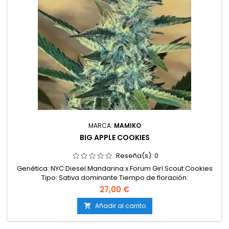
MARCA:
MAMIKO
BIG APPLE COOKIES
Reseña(s):
0
Genética: NYC Diesel Mandarina x Forum Girl Scout Cookies
Tipo: Sativa dominante Tiempo de floración:
Aproximadamente 9 semanas Aromas y sabores: Mezcla
27,00 €
dulce y cítrica con un intenso sabor a mandarina y notas de
diésel, complementado con matices terrosos y cremosos.
Añadir al carrito

Efectos: Equilibrio entre relajación mental y física,
permitiendo realizar actividades...