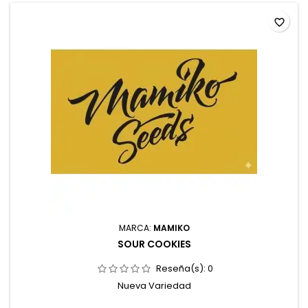
favorite_border
MARCA:
MAMIKO
SOUR COOKIES
Reseña(s):
0
Nueva Variedad