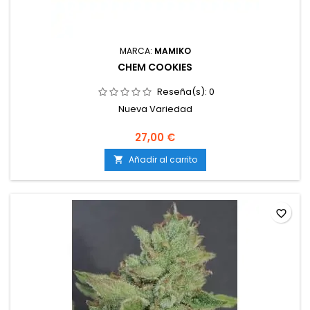
MARCA:
MAMIKO
CHEM COOKIES
Reseña(s):
0
Nueva Variedad
27,00 €
Añadir al carrito

favorite_border