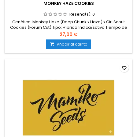
MONKEY HAZE COOKIES
Reseña(s):
0
Genética: Monkey Haze (Deep Chunk x Haze) x Girl Scout
Cookies (Forum Cut) Tipo: Híbrido índica/sativa Tiempo de
floración: Aproximadamente 9 semanas en interior; cosecha
27,00 €
en octubre en exterior Producción: Media/alta Aromas y
sabores: Perfil terpénico complejo que combina notas
Añadir al carrito

terrosas y dulces, con matices cremosos y especiados.
Efectos: Equilibrio...
favorite_border