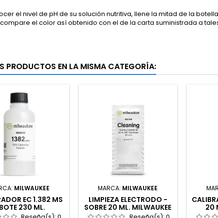
cer el nivel de pH de su solución nutritiva, llene la mitad de la bote
ompare el color así obtenido con el de la carta suministrada a tale
S PRODUCTOS EN LA MISMA CATEGORÍA:
RCA:
MILWAUKEE
MARCA:
MILWAUKEE
MA
RADOR EC 1.382 MS
LIMPIEZA ELECTRODO -
CALIBR
 BOTE 230 ML.
SOBRE 20 ML. MILWAUKEE
20 
MILWAUKEE
Reseña(s):
0
Reseña(s):
0