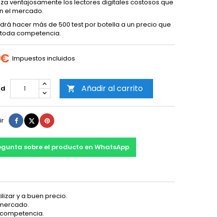
a ventajosamente los lectores digitales costosos que
en el mercado.
drá hacer más de 500 test por botella a un precio que
a toda competencia.
 €
Impuestos incluidos
Añadir al carrito
ad

Compartir
Tuitear
Pinterest
ir
egunta sobre el producto en WhatsApp
ilizar y a buen precio.
 mercado.
a competencia.