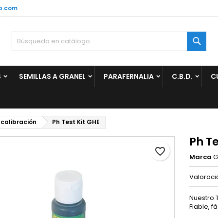
p.com
ñadir a la lista de deseos
rear lista de deseos
niciar sesión
Busc
Crear nueva lista
be iniciar sesión para guardar productos en su lista de deseos.
mbre de la lista de deseos
S
SEMILLAS A GRANEL
PARAFERNALIA
C.B.D.
C
Cancelar
Iniciar sesió
Cancelar
Crear lista de deseo
calibración
Ph Test Kit GHE
Ph Te
favorite_border
Marca
G
Valorac
Nuestro T
Fiable, fá