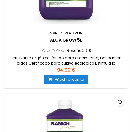
MARCA:
PLAGRON
ALGA GROW 5L
Reseña(s):
0
Fertilizante orgánico líquido para crecimiento, basado en
algas.Certificado para cultivo ecológico.Estimula la
formación de raíces y desarrollo vegetativo.Mejora la salud
94,90 €
del suelo y la biología del sustrato.Compatible con cultivos
en tierra; no apto para hidroponía ni sistemas de goteo sin
Añadir al carrito

enjuague.Promueve un crecimiento sano y estable.
favorite_border