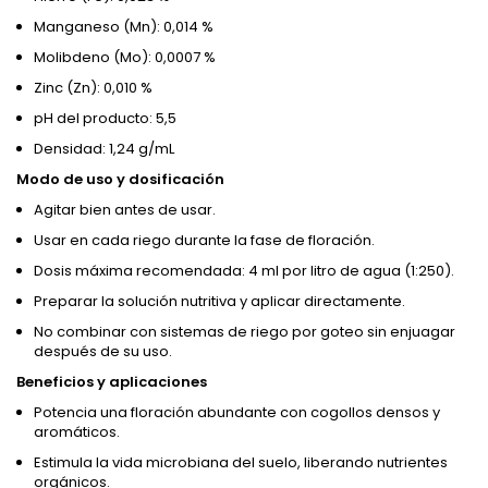
Manganeso (Mn): 0,014 %
Molibdeno (Mo): 0,0007 %
Zinc (Zn): 0,010 %
pH del producto: 5,5
Densidad: 1,24 g/mL
Modo de uso y dosificación
Agitar bien antes de usar.
Usar en cada riego durante la fase de floración.
Dosis máxima recomendada: 4 ml por litro de agua (1:250).
Preparar la solución nutritiva y aplicar directamente.
No combinar con sistemas de riego por goteo sin enjuagar
después de su uso.
Beneficios y aplicaciones
Potencia una floración abundante con cogollos densos y
aromáticos.
Estimula la vida microbiana del suelo, liberando nutrientes
orgánicos.