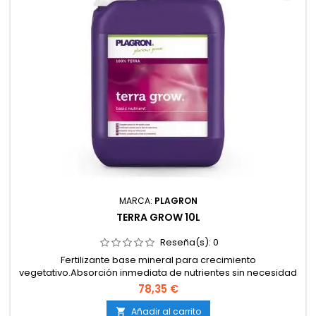
MARCA:
PLAGRON
TERRA GROW 10L
Reseña(s):
0
Fertilizante base mineral para crecimiento
vegetativo.Absorción inmediata de nutrientes sin necesidad
de degradación orgánica.Compatible con todas las
78,35 €
mezclas de tierra y sistemas de riego.No contamina tuberías
ni provoca obstrucciones.Puede aplicarse como fertilizante
Añadir al carrito
