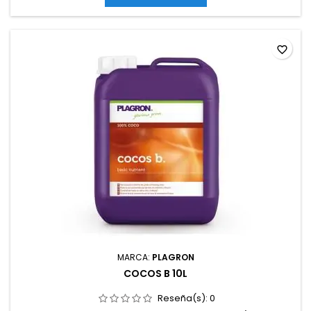
foliar para corrección rápida de carencias (dosis reducida).
favorite_border
MARCA:
PLAGRON
COCOS B 10L
Reseña(s):
0