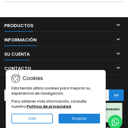

PRODUCTOS

INFORMACIÓN

SU CUENTA

CONTACTO
Cookies
BOLETÍN
Esta tienda utiliza cookies para mejorar su
experiencia de navegación.
Para obtener más información, consulte
nuestra
Política de privacidad
.
Facebook
Twitter
Rss
Instagram
LinkedIn
LOS PRODUCTOS SON SOLO PARA COLECCIONISMO Y NO PARA CONSUMO
HUMANO.
Salir
Aceptar
LOS PRODUCTOS DE CBD OFERTADOS EN ESTA WEB PROVIENEN DEL
© Copyright 2026 Sativa Grow Shop. Todos los derechos