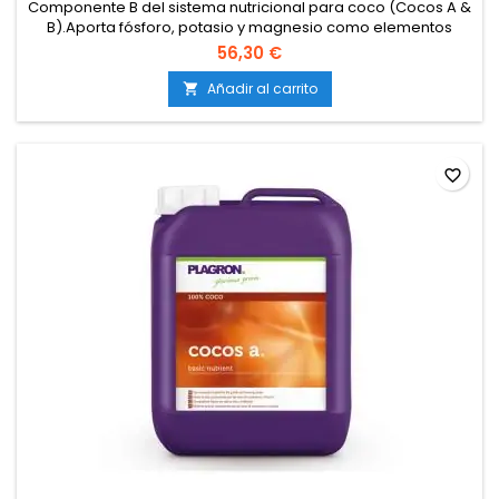
Componente B del sistema nutricional para coco (Cocos A &
B).Aporta fósforo, potasio y magnesio como elementos
clave.Diseñado para evitar precipitación con Cocos A si se
56,30 €
mezclan correctamente.Compatible con riego automático y
sistemas de cultivo en coco amortiguado.Totalmente
Añadir al carrito

soluble, adecuado para dosis precisas y mezclas limpias.
favorite_border