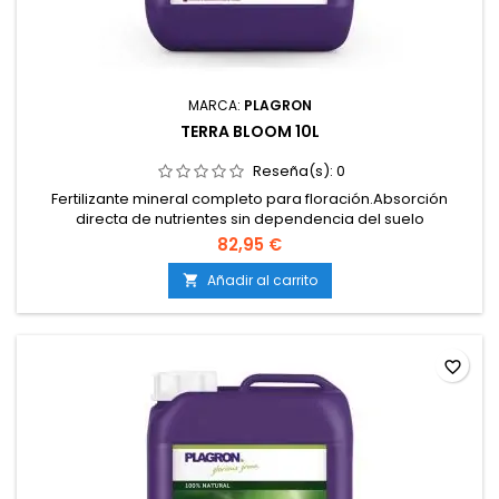
MARCA:
PLAGRON
TERRA BLOOM 10L
Reseña(s):
0
Fertilizante mineral completo para floración.Absorción
directa de nutrientes sin dependencia del suelo
biológico.Proporciones equilibradas de P y K para una
82,95 €
floración vigorosa.Válido para uso en todo tipo de mezclas
de tierra.Compatible con otros fertilizantes y aditivos.Alta
Añadir al carrito

concentración que permite preparar soluciones nutritivas...
favorite_border