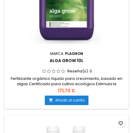
MARCA:
PLAGRON
ALGA GROW 10L
Reseña(s):
0
Fertilizante orgánico líquido para crecimiento, basado en
algas.Certificado para cultivo ecológico.Estimula la
formación de raíces y desarrollo vegetativo.Mejora la salud
171,70 €
del suelo y la biología del sustrato.Compatible con cultivos
en tierra; no apto para hidroponía ni sistemas de goteo sin
Añadir al carrito

enjuague.Promueve un crecimiento sano y estable.
favorite_border