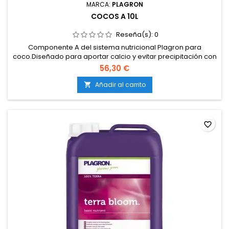
MARCA:
PLAGRON
COCOS A 10L
Reseña(s):
0
Componente A del sistema nutricional Plagron para
coco.Diseñado para aportar calcio y evitar precipitación con
la parte B.Compatible con uso en sustratos de coco
56,30 €
amortiguados.Totalmente soluble, adecuado para sistemas
de riego manual y automatizado.Funciona en conjunto con
Añadir al carrito

Cocos B para cubrir todas las etapas del cultivo.
favorite_border