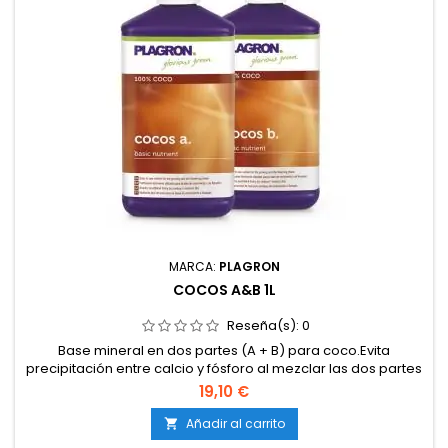
MARCA:
PLAGRON
COCOS A&B 1L
Reseña(s):
0
Base mineral en dos partes (A + B) para coco.Evita
precipitación entre calcio y fósforo al mezclar las dos partes
por separado.Nutrientes fácilmente asimilables en un amplio
19,10 €
rango de pH.Compatible con sistemas de riego
automatizado y bombas de presión.Aplicable desde
Añadir al carrito

crecimiento hasta floración.