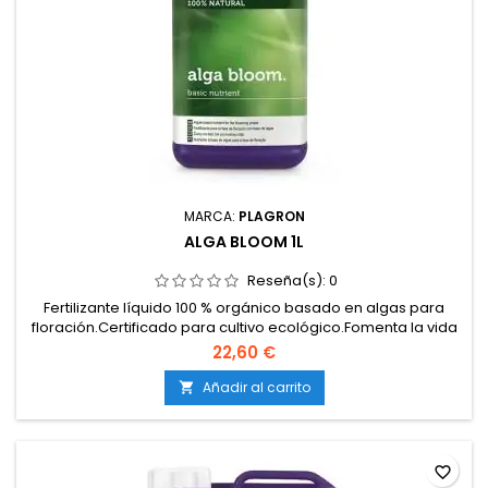
MARCA:
PLAGRON
ALGA BLOOM 1L
Reseña(s):
0
Fertilizante líquido 100 % orgánico basado en algas para
floración.Certificado para cultivo ecológico.Fomenta la vida
microbiana del medio y mejora la estructura del
22,60 €
sustrato.Estimula el metabolismo vegetal con aminoácidos y
ingredientes orgánicos.Compatible con cultivos en tierra; no
Añadir al carrito

apto para sistemas hidropónicos.Actúa como base de...
favorite_border