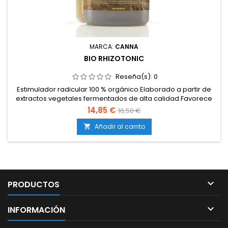
MARCA:
CANNA
BIO RHIZOTONIC
Reseña(s):
0
Estimulador radicular 100 % orgánico.Elaborado a partir de
extractos vegetales fermentados de alta calidad.Favorece
el desarrollo de raíces nuevas, largas y
14,85 €
16,50 €
ramificadas.Refuerza las defensas naturales de la planta y
aumenta su resistencia frente al estrés.Ideal para aplicar
Añadir al carrito

después de trasplantes o en cultivos debilitados.Compatible
con...

PRODUCTOS

INFORMACIÓN