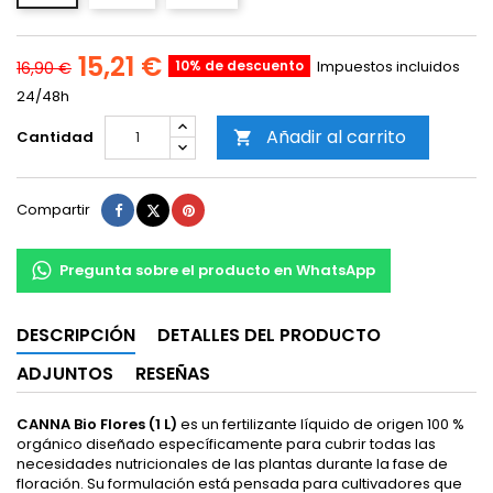
15,21 €
10% de descuento
Impuestos incluidos
16,90 €
24/48h
Añadir al carrito
Cantidad

Compartir
Tuitear
Pinterest
Compartir
Pregunta sobre el producto en WhatsApp
DESCRIPCIÓN
DETALLES DEL PRODUCTO
ADJUNTOS
RESEÑAS
CANNA Bio Flores (1 L)
es un fertilizante líquido de origen 100 %
orgánico diseñado específicamente para cubrir todas las
necesidades nutricionales de las plantas durante la fase de
floración. Su formulación está pensada para cultivadores que