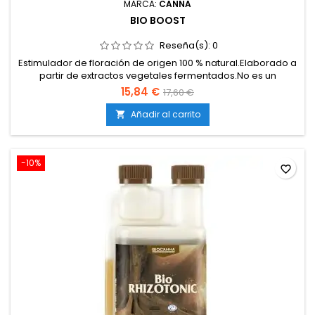
MARCA:
CANNA
BIO BOOST
Reseña(s):
0
Estimulador de floración de origen 100 % natural.Elaborado a
partir de extractos vegetales fermentados.No es un
fertilizante, sino un complemento metabólico que impulsa la
15,84 €
17,60 €
energía de la planta.Incrementa la producción de flores,
mejorando densidad, tamaño y peso.Intensifica aromas y
Añadir al carrito

sabores, potenciando el perfil organoléptico del producto...
-10%
favorite_border