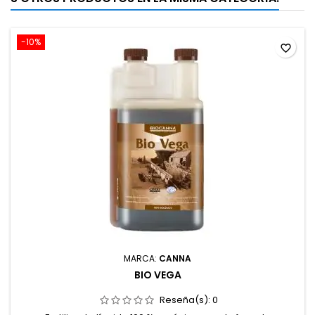
-10%
favorite_border
MARCA:
CANNA
BIO VEGA
Reseña(s):
0