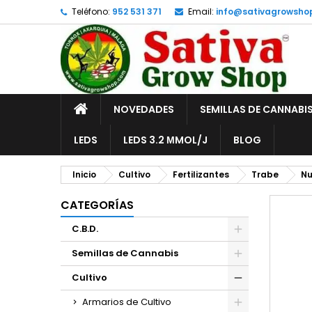
Teléfono:
952 531 371
Email:
info@sativagrowsho
A
C
I
add_circle_outline
De
No
INICIO
NOVEDADES
SEMILLAS DE CANNABI
LEDS
LEDS 3.2 ΜMOL/J
BLOG
Inicio
Cultivo
Fertilizantes
Trabe
Nu
CATEGORÍAS
C.B.D.
Semillas de Cannabis
Cultivo
Armarios de Cultivo