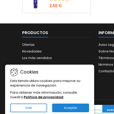
2,50 €
PRODUCTOS
INFOR
Ofertas
Aviso Leg
Novedades
Sobre No
Los más vendidos
Términos
términos 
Contacto
Cookies
Esta tienda utiliza cookies para mejorar su
experiencia de navegación.
Para obtener más información, consulte
nuestra
Política de privacidad
.
Salir
Aceptar
BOLETÍN