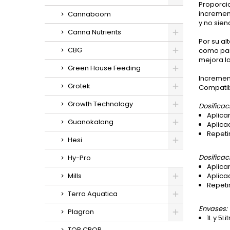
Proporcio
incremen
Cannaboom
y no sie
Canna Nutrients
Por su al
CBG
como par
mejora la
Green House Feeding
Increment
Grotek
Compatib
Growth Technology
Dosificaci
Aplica
Guanokalong
Aplicac
Repeti
Hesi
Dosificac
Hy-Pro
Aplica
Mills
Aplica
Repeti
Terra Aquatica
Envases:
Plagron
1L y 5Li
TOP CROP