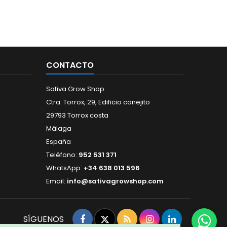
CONTACTO
Sativa Grow Shop
Ctra. Torrox, 29, Edificio conejito
29793 Torrox costa
Málaga
España
Teléfono:
952 531 371
WhatsApp:
+34 638 013 596
Email:
info@sativagrowshop.com
Facebook
Twitter
Rss
Instagram
LinkedIn
SÍGUENOS