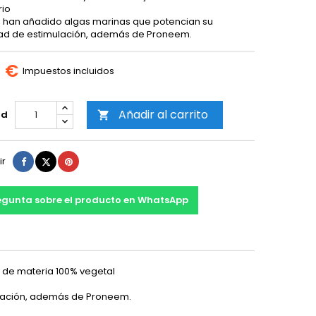
rio
e han añadido algas marinas que potencian su
d de estimulación, además de Proneem.
0 €
Impuestos incluidos
Añadir al carrito
ad

Compartir
Tuitear
Pinterest
ir
egunta sobre el producto en WhatsApp
e de materia 100% vegetal
ulación, además de Proneem.