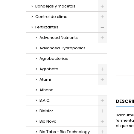
Bandejas y macetas
Control de clima
Fertilizantes
Advanced Nutrients
Advanced Hydroponics
Agrobacterias
Agrobeta
Atami
Athena
B.A.C.
DESCRI
Biobizz
Bachumus 
fermentad
Bio Nova
al que s
Bio Tabs - Bio Technology