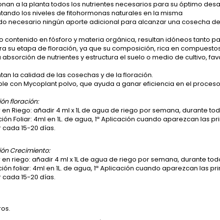
nan a la planta todos los nutrientes necesarios para su óptimo desa
tando los niveles de fitohormonas naturales en la misma
ndo necesario ningún aporte adicional para alcanzar una cosecha d
to contenido en fósforo y materia orgánica, resultan idóneos tanto 
a su etapa de floración, ya que su composición, rica en compuestos
 absorción de nutrientes y estructura el suelo o medio de cultivo, fav
an la calidad de las cosechas y de la floración.
le con Mycoplant polvo, que ayuda a ganar eficiencia en el proceso
ón floración:
r en Riego: añadir 4 ml x 1L de agua de riego por semana, durante tod
ión Foliar: 4ml en 1L. de agua, 1ª Aplicación cuando aparezcan las pr
r cada 15-20 días.
ión Crecimiento:
r en riego: añadir 4 ml x 1L de agua de riego por semana, durante todo
ción foliar: 4ml en 1L. de agua, 1ª Aplicación cuando aparezcan las pr
r cada 15-20 días.
tros.