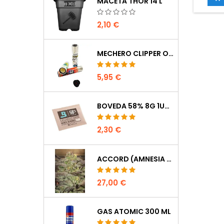
MACETA THOR 14 L
bacter
est
2,10 €
labora
añadid
potenc
estim
MECHERO CLIPPER OCULTACIÓN
5,95 €
BOVEDA 58% 8G 1UDS
2,30 €
ACCORD (AMNESIA CORDOBESA)
27,00 €
GAS ATOMIC 300 ML