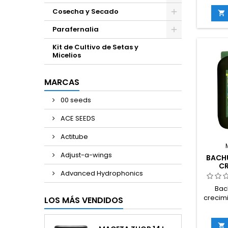
Cosecha y Secado

Parafernalia
Kit de Cultivo de Setas y
Micelios
MARCAS
00 seeds
ACE SEEDS
Actitube
Adjust-a-wings
BACH
CR
Advanced Hydrophonics
Bac
crecimi
LOS MÁS VENDIDOS
fertil
base
veget
