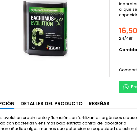
laborato
al que s
capacida
16,5
24/48h
Cantid
Compart
Pr
PCIÓN
DETALLES DEL PRODUCTO
RESEÑAS
evolution crecimiento y floración son fertilizantes orgánicos a bas
a con bacterias y enzimas bajo estricto control de laboratorio
e han añadido algas marinas que potencian su capacidad de estim