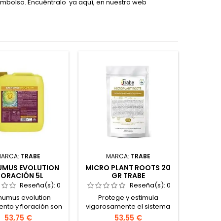
embolso. Encuéntralo ya aquí, en nuestra web
MARCA:
TRABE
MARCA:
TRABE
UMUS EVOLUTION
MICRO PLANT ROOTS 20
LORACIÓN 5L
GR TRABE
Reseña(s):
0
Reseña(s):
0
humus evolution
Protege y estimula
ento y floración son
vigorosamente el sistema
izantes orgánicos a
radicular durante todo el
53,75 €
53,55 €