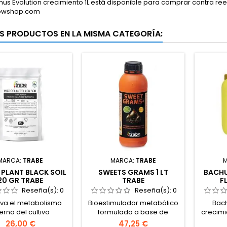
us Evolution crecimiento 1L está disponible para comprar contra re
rowshop.com
S PRODUCTOS EN LA MISMA CATEGORÍA:
MARCA:
TRABE
MARCA:
TRABE
PLANT BLACK SOIL
SWEETS GRAMS 1 LT
BACH
20 GR TRABE
TRABE
F
Reseña(s):
0
Reseña(s):
0
iva el metabolismo
Bioestimulador metabólico
Bac
terno del cultivo
formulado a base de
crecimi
carbohidratos, ácidos
fertil
26,00 €
47,25 €