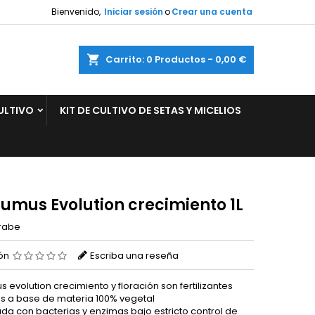
Bienvenido,
Iniciar sesión
o
Crear una cuenta
×
×
×
ar
Carrito
0
Productos -
0,00 €
ULTIVO
KIT DE CULTIVO DE SETAS Y MICELIOS
n
s
umus Evolution crecimiento 1L
rabe
ión
Escriba una reseña
evolution crecimiento y floración son fertilizantes
s a base de materia 100% vegetal
da con bacterias y enzimas bajo estricto control de