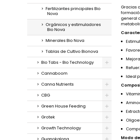
Gracias a
Fertilizantes principales Bio
formació
Nova
general d
metaboli
Orgánicos y estimuladores
Bio Nova
Caracter
Minerales Bio Nova
Estimul
Favore
Tablas de Cultivo Bionova
Mejora
Bio Tabs - Bio Technology
Refuerz
Cannaboom
Ideal p
Canna Nutrients
Composi
Vitami
CBG
Aminoá
Green House Feeding
Extrac
Grotek
Oligoe
Growth Technology
Compon
Modo de 
Guanokalong