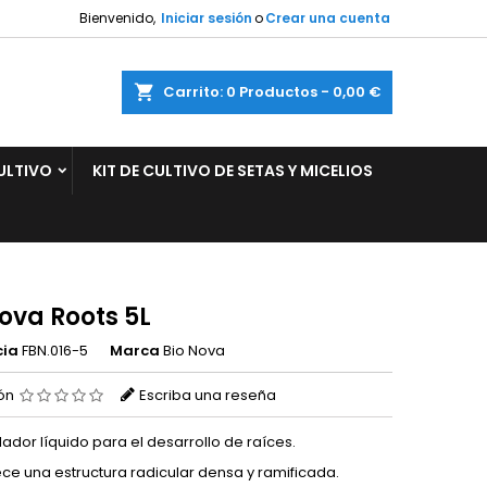
Bienvenido,
Iniciar sesión
o
Crear una cuenta
×
×
×
ar
Carrito
0
Productos -
0,00 €
ULTIVO
KIT DE CULTIVO DE SETAS Y MICELIOS
n
s
ova Roots 5L
cia
FBN.016-5
Marca
Bio Nova
ión
Escriba una reseña
lador líquido para el desarrollo de raíces.
ce una estructura radicular densa y ramificada.