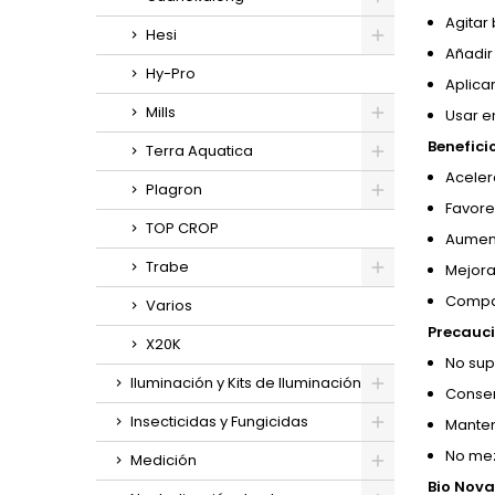
Agitar 
Hesi
Añadir
Hy-Pro
Aplica
Mills
Usar e
Benefici
Terra Aquatica
Aceler
Plagron
Favore
TOP CROP
Aument
Trabe
Mejora 
Compat
Varios
Precauci
X20K
No sup
Iluminación y Kits de Iluminación
Conserv
Insecticidas y Fungicidas
Manten
No mez
Medición
Bio Nova