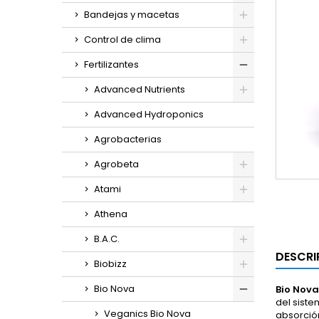
Bandejas y macetas
Control de clima
Fertilizantes
Advanced Nutrients
Advanced Hydroponics
Agrobacterias
Agrobeta
Atami
Athena
B.A.C.
DESCRI
Biobizz
Bio Nova
Bio Nova
del siste
Veganics Bio Nova
absorción