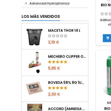
Advanced Hydrophonics
BIO N
LOS MÁS VENDIDOS
Aditiv
o
esenc
MACETA THOR 14 L
sistema
plan

2,10 €
resiste
ambien
el 
MECHERO CLIPPER OCULTACIÓN
nutrie
todo
5,95 €
sis
BOVEDA 58% 8G 1UDS
2,30 €
M
BIO
ACCORD (AMNESIA CORDOBESA)