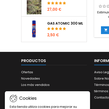
27,00 €
Estimul
flora
GAS ATOMIC 300 ML
ext
vitami

enzi
2,50 €
vitalid
el meta
formaci
y flo
todo 
PRODUCTOS
INFOR
sis
Ofertas
Aviso Leg
Novedades
Sobre No
Los más vendidos
Términos
términos 
Contacto
Cookies
Esta tienda utiliza cookies para mejorar su