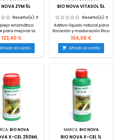
O NOVA ZYM 5L
BIO NOVA VITASOL 5L
Reseña(s):
0
Reseña(s):
0
lejo enzimático
Aditivo líquido natural para
al para mejorar la
floración y maduración.Rico
salud del
en azúcares, potasio, calcio
123,40 €
104,00 €
rato.Descompone
y magnesio.Estimula la
 orgánicos y raíces
actividad biológica y el
Añadir al carrito
Añadir al carrito

s.Libera nutrientes
metabolismo
cionales para la
vegetal.Mejora la calidad
stimula la actividad
organoléptica de la
microbiana
cosecha.Compatible con
iciosa.Apto para
tierra, coco e hidroponía.
 coco e hidroponía.
RCA:
BIO NOVA
MARCA:
BIO NOVA
OVA X-CEL 250ML
BIO NOVA X-CEL 1L