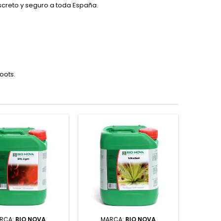
iscreto y seguro a toda España.
oots.
RCA:
BIO NOVA
MARCA:
BIO NOVA