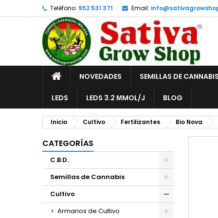
Teléfono:
952 531 371
Email:
info@sativagrowsho
A
C
I
add_circle_outline
De
No
INICIO
NOVEDADES
SEMILLAS DE CANNABI
LEDS
LEDS 3.2 ΜMOL/J
BLOG
Inicio
Cultivo
Fertilizantes
Bio Nova
CATEGORÍAS
C.B.D.
Semillas de Cannabis
Cultivo
Armarios de Cultivo