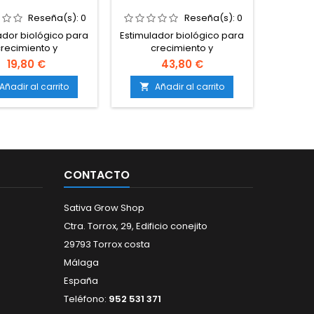
Reseña(s):
0
Reseña(s):
0
ador biológico para
Estimulador biológico para
recimiento y
crecimiento y
ión.Compuesto por
floración.Compuesto por
19,80 €
43,80 €
actos vegetales,
extractos vegetales,
nas, aminoácidos y
vitaminas, aminoácidos y
Añadir al carrito
Añadir al carrito

as.Incrementa la
enzimas.Incrementa la
ad general y acelera
vitalidad general y acelera
bolismo.Favorece la
el metabolismo.Favorece la
ón de raíces, ramas
formación de raíces, ramas
es.Compatible con
y flores.Compatible con
ipo de sustratos y
todo tipo de sustratos y
CONTACTO
emas de cultivo.
sistemas de cultivo.
Sativa Grow Shop
Ctra. Torrox, 29, Edificio conejito
29793 Torrox costa
Málaga
España
Teléfono:
952 531 371