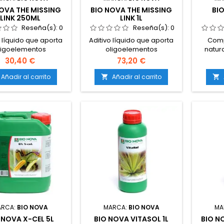
OVA THE MISSING
BIO NOVA THE MISSING
BI
LINK 250ML
LINK 1L
Reseña(s):
0
Reseña(s):
0
o líquido que aporta
Aditivo líquido que aporta
Comp
ligoelementos
oligoelementos
natur
iales.Refuerza el
esenciales.Refuerza el
30,40 €
73,20 €
 inmunológico de la
sistema inmunológico de la
sust
ta.Incrementa la
planta.Incrementa la
restos
Añadir al carrito
Añadir al carrito


ncia frente a estrés
resistencia frente a estrés
muerta
tal y plagas.Mejora
ambiental y plagas.Mejora
adi
metabolismo y la
el metabolismo y la
planta.E
absorción de
absorción de
ntes.Compatible con
nutrientes.Compatible con
benef
 tipo de cultivos y
todo tipo de cultivos y
tierra,
temas de riego.
sistemas de riego.
ARCA:
BIO NOVA
MARCA:
BIO NOVA
MA
 NOVA X-CEL 5L
BIO NOVA VITASOL 1L
BIO N