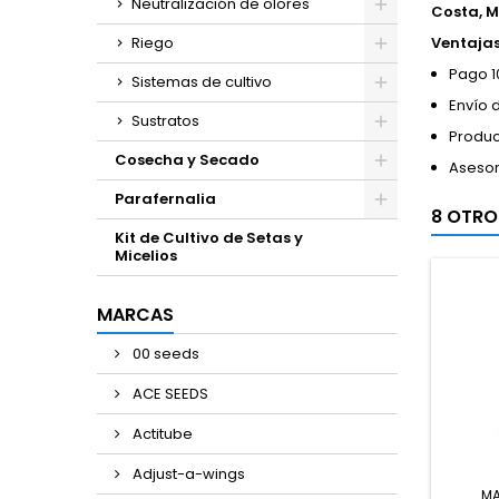
Neutralización de olores
Costa, 
Riego
Ventaja
Pago 1
Sistemas de cultivo
Envío 
Sustratos
Produc
Cosecha y Secado
Asesor
Parafernalia
8 OTRO
Kit de Cultivo de Setas y
Micelios
MARCAS
00 seeds
ACE SEEDS
Actitube
Adjust-a-wings
M