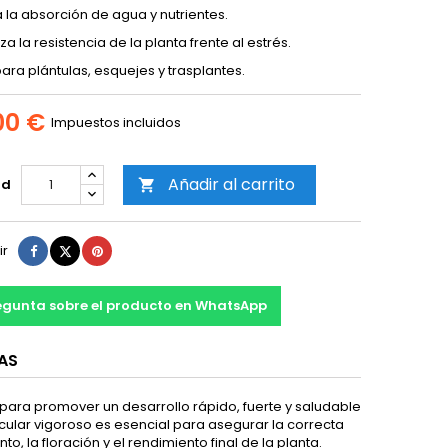
 la absorción de agua y nutrientes.
za la resistencia de la planta frente al estrés.
para plántulas, esquejes y trasplantes.
00 €
Impuestos incluidos
Añadir al carrito
ad

Compartir
Tuitear
Pinterest
ir
egunta sobre el producto en WhatsApp
AS
 para promover un desarrollo rápido, fuerte y saludable
dicular vigoroso es esencial para asegurar la correcta
, la floración y el rendimiento final de la planta.