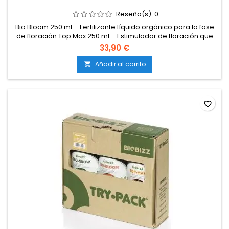
Reseña(s):
0
Bio·Bloom 250 ml – Fertilizante líquido orgánico para la fase
de floración.Top·Max 250 ml – Estimulador de floración que
aumenta la producción de flores, resina y aroma.Bio·Heaven
33,90 €
250 ml – Bioestimulante revitalizante que mejora la
absorción de nutrientes y potencia la energía de la planta.
Añadir al carrito

favorite_border