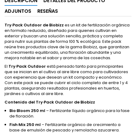
DESCRIPCIÓN
DETALLES DEL PRODUCTO
ADJUNTOS
RESEÑAS
Try·Pack Outdoor de Biobizz
es un kit de fertilización orgánica
en formato reducido, diseñado para quienes cultivan en
exterior y buscan una solución sencilla, práctica y completa
para nutrir sus plantas de forma 100 % ecológica. Este pack
reúne tres productos clave de la gama Biobizz, que garantizan
un crecimiento equilibrado, una floración abundante y una
mejora notable en el sabor y aroma de las cosechas.
El
Try·Pack Outdoor
está pensado tanto para principiantes
que se inician en el cultivo al aire libre como para cultivadores
con experiencia que desean un kit compacto y económico.
Con este pack se puede cubrir el ciclo completo de entre 1 y 4
plantas, asegurando resultados profesionales en huertos,
jardines o cultivos al aire libre.
Contenido del Try·Pack Outdoor de Biobizz
Bio·Bloom 250 ml
– Fertilizante líquido orgánico para la fase
de floración.
Fish·Mix 250 ml
– Fertilizante orgánico de crecimiento a
base de emulsión de pescado y remolacha azucarera.