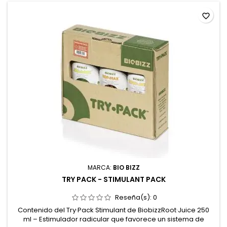
favorite_border
MARCA:
BIO BIZZ
TRY PACK - STIMULANT PACK
Reseña(s):
0
Contenido del Try·Pack Stimulant de BiobizzRoot·Juice 250
ml – Estimulador radicular que favorece un sistema de