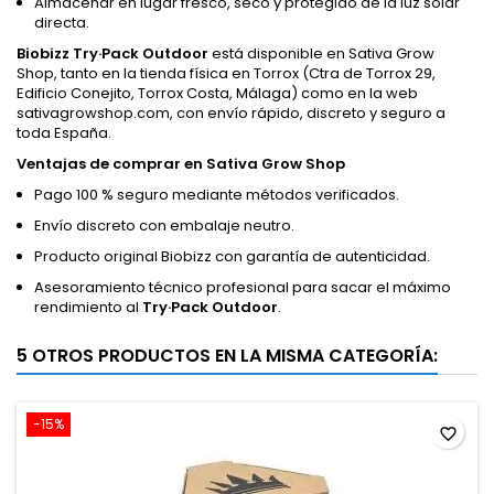
Almacenar en lugar fresco, seco y protegido de la luz solar
directa.
Biobizz Try·Pack Outdoor
está disponible en Sativa Grow
Shop, tanto en la tienda física en Torrox (Ctra de Torrox 29,
Edificio Conejito, Torrox Costa, Málaga) como en la web
sativagrowshop.com, con envío rápido, discreto y seguro a
toda España.
Ventajas de comprar en Sativa Grow Shop
Pago 100 % seguro mediante métodos verificados.
Envío discreto con embalaje neutro.
Producto original Biobizz con garantía de autenticidad.
Asesoramiento técnico profesional para sacar el máximo
rendimiento al
Try·Pack Outdoor
.
5 OTROS PRODUCTOS EN LA MISMA CATEGORÍA:
-15%
favorite_border