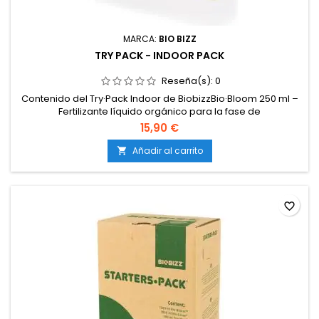
MARCA:
BIO BIZZ
TRY PACK - INDOOR PACK
Reseña(s):
0
Contenido del Try·Pack Indoor de BiobizzBio·Bloom 250 ml –
Fertilizante líquido orgánico para la fase de
floración.Bio·Grow 250 ml – Fertilizante líquido orgánico para
15,90 €
la fase de crecimiento.Top·Max 250 ml – Estimulador de
floración que aumenta el tamaño, densidad y aroma de las
Añadir al carrito

flores.
favorite_border