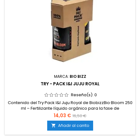
MARCA:
BIO BIZZ
TRY - PACK I&I JUJU ROYAL
Reseña(s):
0
Contenido del Try·Pack I&I Juju Royal de BiobizzBio·Bloom 250
ml – Fertilizante líquido orgánico para la fase de
floración.Bio·Grow 250 ml – Fertilizante líquido orgánico para
14,03 €
16,50 €
la fase de crecimiento.Top·Max 250 ml – Estimulador de
floración que incrementa la producción de flores, resina y
Añadir al carrito

aroma.