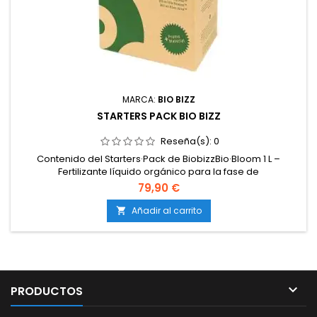
MARCA:
BIO BIZZ
STARTERS PACK BIO BIZZ
Reseña(s):
0
Contenido del Starters·Pack de BiobizzBio·Bloom 1 L –
Fertilizante líquido orgánico para la fase de
floración.Bio·Grow 1 L – Fertilizante líquido orgánico para la
79,90 €
fase de crecimiento.Top·Max 500 ml – Estimulador de
floración que potencia la producción de flores y
Añadir al carrito

resina.Bio·Heaven 250 ml – Bioestimulante revitalizante que
incrementa la...

PRODUCTOS