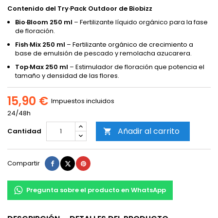
Contenido del Try·Pack Outdoor de Biobizz
Bio·Bloom 250 ml
– Fertilizante líquido orgánico para la fase
de floración.
Fish·Mix 250 ml
– Fertilizante orgánico de crecimiento a
base de emulsión de pescado y remolacha azucarera.
Top·Max 250 ml
– Estimulador de floración que potencia el
tamaño y densidad de las flores.
15,90 €
Impuestos incluidos
24/48h
Añadir al carrito
Cantidad

Compartir
Tuitear
Pinterest
Compartir
Pregunta sobre el producto en WhatsApp