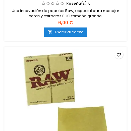
Reseña(s):
0
Una innovación de papeles Raw, especial para manejar
ceras y extractos BHO tamaño grande.
6,00 €
Añadir al carrito

favorite_border