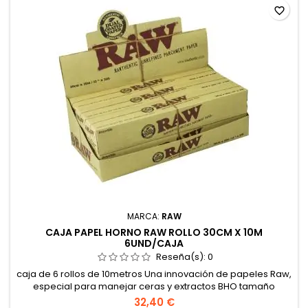
favorite_border
MARCA:
RAW
CAJA PAPEL HORNO RAW ROLLO 30CM X 10M
6UND/CAJA
Reseña(s):
0
caja de 6 rollos de 10metros Una innovación de papeles Raw,
especial para manejar ceras y extractos BHO tamaño
grande.
32,40 €