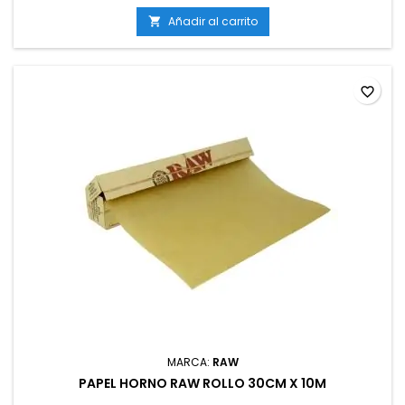
Añadir al carrito

favorite_border
MARCA:
RAW
PAPEL HORNO RAW ROLLO 30CM X 10M