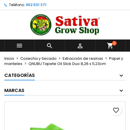
Teléfono:
952 531 371
×
×
×
Añadir a la lista de deseos
Crear lista de deseos
Iniciar sesión
Crear nueva lista
add_circle_outline
Debe iniciar sesión para guardar productos en su
Nombre de la lista de deseos
lista de deseos.
0



Cancelar
Iniciar sesión
Cancelar
Crear lista de deseos
Inicio
Cosecha y Secado
Extracción de resinas
Papel y
manteles
QNUBU Tapete Oil Slick Duo 8,26 x 11,23cm
CATEGORÍAS
MARCAS
favorite_border