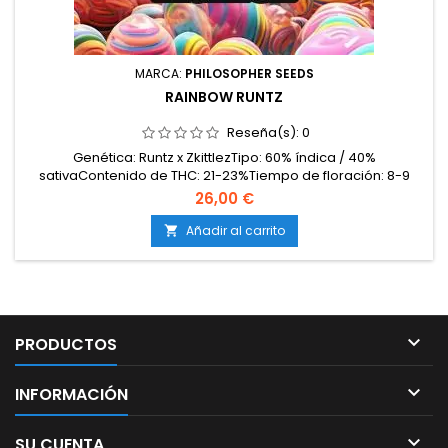
MARCA:
PHILOSOPHER SEEDS
RAINBOW RUNTZ
Reseña(s):
0
Genética: Runtz x ZkittlezTipo: 60% índica / 40%
sativaContenido de THC: 21-23%Tiempo de floración: 8-9
semanas en interiorProducción en interior: 500-550
26,00 €
g/m²Producción en exterior: 700-900 g/plantaAltura: 80-110
cm en interior; hasta 200 cm en exteriorAromas y
Añadir al carrito

sabores: Dulces y afrutados; caramelo de frutas, uva, frutas
tropicales...

PRODUCTOS

INFORMACIÓN

SU CUENTA