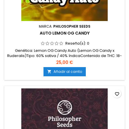
MARCA:
PHILOSOPHER SEEDS
AUTO LEMON OG CANDY
Reseña(s):
0
Genética: Lemon OG Candy Auto (Lemon OG Candy x
Ruderalis)Tipo: 60% sativa / 40% índicaContenido de THC: 18-
20%Ciclo completo: 70-75 días desde la
25,00 €
germinaciónProducción en interior: 450-500
g/m²Producción en exterior: 120-150 g/plantaAltura: 70-110 cm
Añadir al carrito

en interior; hasta 140 cm en exteriorAromas y
sabores: Intensos y cítricos; limón,...
favorite_border