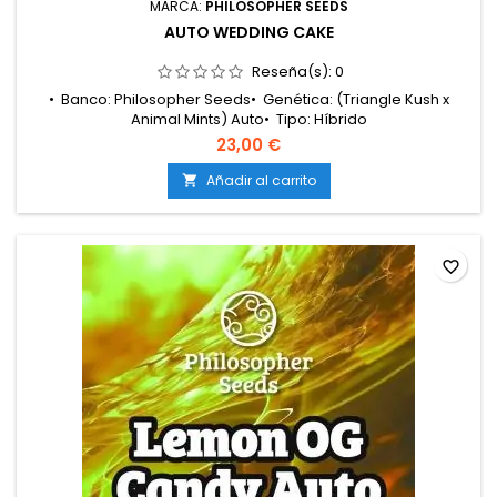
MARCA:
PHILOSOPHER SEEDS
AUTO WEDDING CAKE
Reseña(s):
0
• Banco: Philosopher Seeds• Genética: (Triangle Kush x
Animal Mints) Auto• Tipo: Híbrido
autofloreciente• THC: Elevado• Floración: Ciclo completo de
23,00 €
9 – 10 semanas• Producción en interior: Alta (+400
g/m²)• Producción en exterior: Alta (+150
Añadir al carrito

g/planta)• Altura: Media, con estructura compacta y buena
ramificación• Aromas y sabores: Terroso, de...
favorite_border