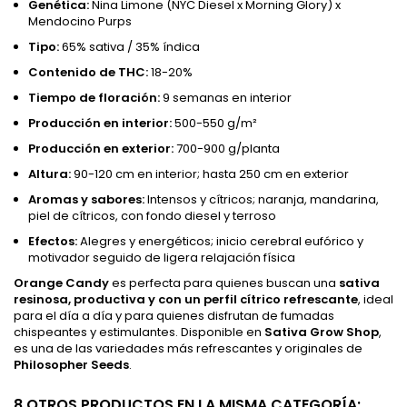
Genética:
Nina Limone (NYC Diesel x Morning Glory) x
Mendocino Purps
Tipo:
65% sativa / 35% índica
Contenido de THC:
18-20%
Tiempo de floración:
9 semanas en interior
Producción en interior:
500-550 g/m²
Producción en exterior:
700-900 g/planta
Altura:
90-120 cm en interior; hasta 250 cm en exterior
Aromas y sabores:
Intensos y cítricos; naranja, mandarina,
piel de cítricos, con fondo diesel y terroso
Efectos:
Alegres y energéticos; inicio cerebral eufórico y
motivador seguido de ligera relajación física
Orange Candy
es perfecta para quienes buscan una
sativa
resinosa, productiva y con un perfil cítrico refrescante
, ideal
para el día a día y para quienes disfrutan de fumadas
chispeantes y estimulantes. Disponible en
Sativa Grow Shop
,
es una de las variedades más refrescantes y originales de
Philosopher Seeds
.
8 OTROS PRODUCTOS EN LA MISMA CATEGORÍA: