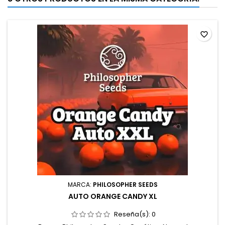
favorite_border
MARCA:
PHILOSOPHER SEEDS
AUTO ORANGE CANDY XL
Reseña(s):
0