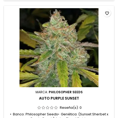
y tropicales;...
favorite_border
MARCA:
PHILOSOPHER SEEDS
AUTO PURPLE SUNSET
Reseña(s):
0
• Banco: Philosopher Seeds• Genética: (Sunset Sherbet x