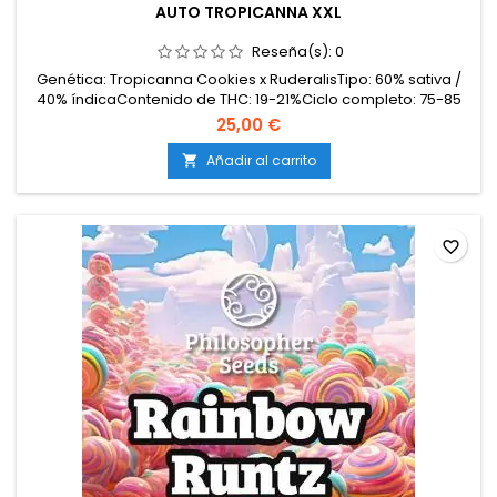
AUTO TROPICANNA XXL
Reseña(s):
0
Genética: Tropicanna Cookies x RuderalisTipo: 60% sativa /
40% índicaContenido de THC: 19-21%Ciclo completo: 75-85
días desde germinaciónProducción en interior: 500-550
25,00 €
g/m²Producción en exterior: 130-150 g/plantaAltura: 90-120
cm en interior; hasta 150 cm en exteriorAromas y
Añadir al carrito

sabores: Tropicales y dulces; mandarina, mango, frutas...
favorite_border