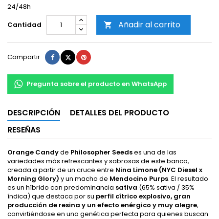
24/48h
Añadir al carrito
Cantidad

Compartir
Tuitear
Pinterest
Compartir
Pregunta sobre el producto en WhatsApp
DESCRIPCIÓN
DETALLES DEL PRODUCTO
RESEÑAS
Orange Candy
de
Philosopher Seeds
es una de las
variedades más refrescantes y sabrosas de este banco,
creada a partir de un cruce entre
Nina Limone (NYC Diesel x
Morning Glory)
y un macho de
Mendocino Purps
. El resultado
es un híbrido con predominancia
sativa
(65% sativa / 35%
índica) que destaca por su
perfil cítrico explosivo, gran
producción de resina y un efecto enérgico y muy alegre
,
convirtiéndose en una genética perfecta para quienes buscan