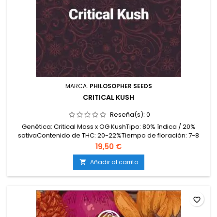
MARCA:
PHILOSOPHER SEEDS
CRITICAL KUSH
Reseña(s):
0
Genética: Critical Mass x OG KushTipo: 80% índica / 20%
sativaContenido de THC: 20-22%Tiempo de floración: 7-8
semanas en interiorProducción en interior: 550-600
19,50 €
g/m²Producción en exterior: 700-900 g/plantaAltura: 80-100
cm en interior; hasta 200 cm en exteriorAromas y
Añadir al carrito

sabores: Intensos y terrosos; limón, especias, tierra húmeda
y...
favorite_border