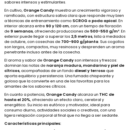
sabores intensos y estimulantes.
En cultivo,
Orange Candy
muestra un crecimiento vigoroso y
ramificado, con estructura sativa clara que responde muy bien
a técnicas de entrenamiento como
SCROG o poda apical
. En
interior alcanza entre
90 y 120 cm
, con un tiempo de floración
de
9 semanas
, ofreciendo producciones de
500-550 g/m²
. En
exterior puede llegar a superar los
2,5 metros
, lista a mediados
de octubre, con cosechas de
700-900 g/planta
. Sus cogollos
son largos, compactos, muy resinosos y desprenden un aroma
penetrante incluso antes de la cosecha.
El aroma y sabor de
Orange Candy
son intensos y frescos:
dominan las notas de
naranja madura, mandarina y piel de
cítricos
, acompañadas de un fondo
diesel y terroso
que
aporta equilibrio y persistencia. Una fumada chispeante y
golosa que la convierte en una de las favoritas para los
amantes de los sabores cítricos.
En cuanto a potencia,
Orange Candy
alcanza un
THC de
hasta el 20%
, ofreciendo un efecto claro, cerebral y
energético. Su inicio es eufórico y motivador, ideal para
consumo diurno, actividades sociales o creativas, con una
ligera relajación corporal al final que no llega a ser sedante.
Características principales: