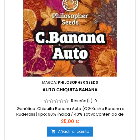
MARCA:
PHILOSOPHER SEEDS
AUTO CHIQUITA BANANA
Reseña(s):
0
Genética: Chiquita Banana Auto (OG Kush x Banana x
Ruderalis)Tipo: 60% índica / 40% sativaContenido de
THC: 20-22%Ciclo completo: 70-80 días desde
25,00 €
germinaciónProducción en interior: 450-500
g/m²Producción en exterior: 120-150 g/plantaAltura: 70-110 cm
Añadir al carrito

en interior; hasta 140 cm en exteriorAromas y sabores: Dulces