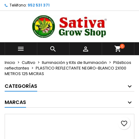
Teléfono:
952 531 371
×
×
×
Añadir a la lista de deseos
Crear lista de deseos
Iniciar sesión
Crear nueva lista
add_circle_outline
Debe iniciar sesión para guardar productos en su
Nombre de la lista de deseos
lista de deseos.
0



Cancelar
Iniciar sesión
Cancelar
Crear lista de deseos
Inicio
Cultivo
Iluminación y Kits de Iluminación
Plásticos
reflectantes
PLASTICO REFLECTANTE NEGRO-BLANCO 2X100
METROS 125 MICRAS
CATEGORÍAS
MARCAS
favorite_border