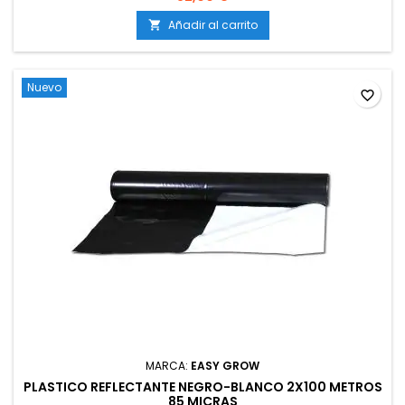
Añadir al carrito

Nuevo
favorite_border
MARCA:
EASY GROW
PLASTICO REFLECTANTE NEGRO-BLANCO 2X100 METROS
85 MICRAS