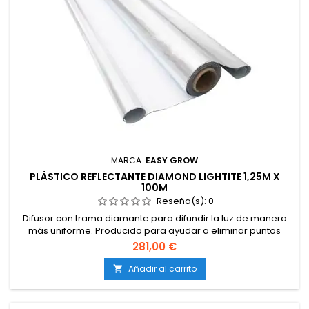
MARCA:
EASY GROW
PLÁSTICO REFLECTANTE DIAMOND LIGHTITE 1,25M X
100M
Reseña(s):
0
Difusor con trama diamante para difundir la luz de manera
más uniforme. Producido para ayudar a eliminar puntos
calientes cuarto de cultivo. 100 lightite%. Recubiertos para
281,00 €
proteger contra la corrosión y el desgaste.
Añadir al carrito
