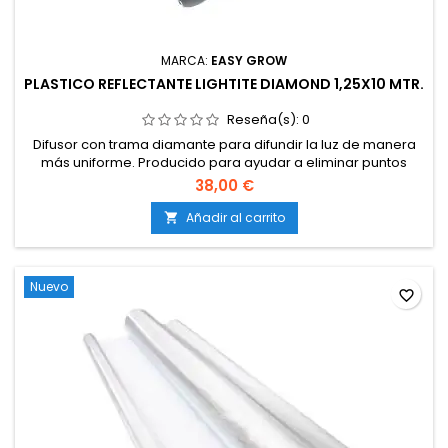
MARCA:
EASY GROW
PLASTICO REFLECTANTE LIGHTITE DIAMOND 1,25X10 MTR.
Reseña(s):
0
Difusor con trama diamante para difundir la luz de manera
más uniforme. Producido para ayudar a eliminar puntos
calientes cuarto de cultivo. 100 lightite%. Recubiertos para
38,00 €
proteger contra la corrosión y el desgaste.
Añadir al carrito

Nuevo
favorite_border