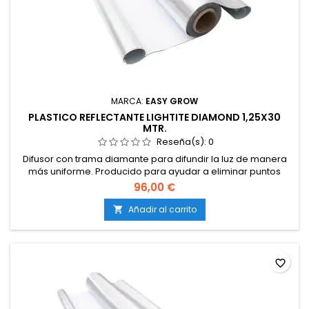
MARCA:
EASY GROW
PLASTICO REFLECTANTE LIGHTITE DIAMOND 1,25X30
MTR.
Reseña(s):
0
Difusor con trama diamante para difundir la luz de manera
más uniforme. Producido para ayudar a eliminar puntos
calientes cuarto de cultivo. 100 lightite%. Recubiertos para
96,00 €
proteger contra la corrosión y el desgaste.
Añadir al carrito

favorite_border