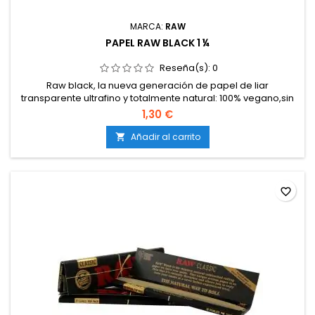
MARCA:
RAW
PAPEL RAW BLACK 1 ¼
Reseña(s):
0
Raw black, la nueva generación de papel de liar
transparente ultrafino y totalmente natural: 100% vegano,sin
aditivos ni blanqueantes. Hecho en nuestra fábrica de Alcoy,
1,30 €
en España.
Añadir al carrito

favorite_border