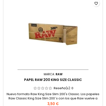
favorite_border
MARCA:
RAW
PAPEL RAW 200 KING SIZE CLASSIC
Reseña(s):
0
Nuevo formato Raw King Size Slim 200's Classic. Los papeles
Raw Classic King Size Slim 200´s con los que Raw vuelve a
sorprender, un formato exclusivo para grandes fumadores.
3,50 €