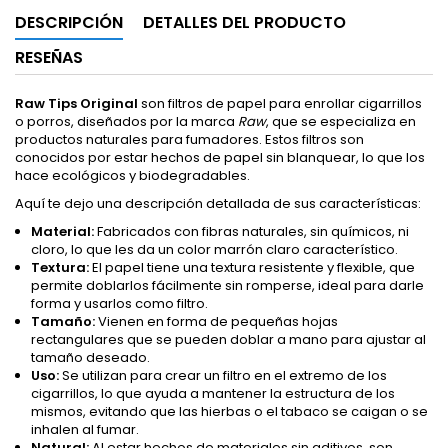
DESCRIPCIÓN
DETALLES DEL PRODUCTO
RESEÑAS
Raw Tips Original
son filtros de papel para enrollar cigarrillos
o porros, diseñados por la marca
Raw
, que se especializa en
productos naturales para fumadores. Estos filtros son
conocidos por estar hechos de papel sin blanquear, lo que los
hace ecológicos y biodegradables.
Aquí te dejo una descripción detallada de sus características:
Material:
Fabricados con fibras naturales, sin químicos, ni
cloro, lo que les da un color marrón claro característico.
Textura:
El papel tiene una textura resistente y flexible, que
permite doblarlos fácilmente sin romperse, ideal para darle
forma y usarlos como filtro.
Tamaño:
Vienen en forma de pequeñas hojas
rectangulares que se pueden doblar a mano para ajustar al
tamaño deseado.
Uso:
Se utilizan para crear un filtro en el extremo de los
cigarrillos, lo que ayuda a mantener la estructura de los
mismos, evitando que las hierbas o el tabaco se caigan o se
inhalen al fumar.
Natural:
Al estar hechos de materiales sin aditivos, son