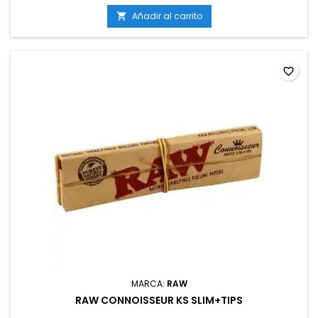
Añadir al carrito

favorite_border
MARCA:
RAW
RAW CONNOISSEUR KS SLIM+TIPS