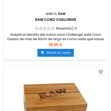
MARCA:
RAW
RAW CONO CHALLENGE
Reseña(s):
0
Acepta el desafío del nuevo cono Challenge, este Cono
Classic de más de 60cm de largo es como nada que hayas
visto! Raw se vuelve a superar una vez más con Raw Cone
19,95 €
Challenge. Sólo queda una pregunta. aceptas el reto?
Añadir al carrito

favorite_border