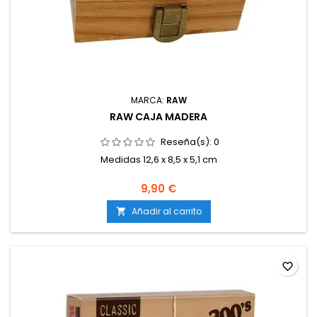
MARCA:
RAW
RAW CAJA MADERA
Reseña(s):
0
Medidas 12,6 x 8,5 x 5,1 cm
9,90 €
Añadir al carrito

favorite_border