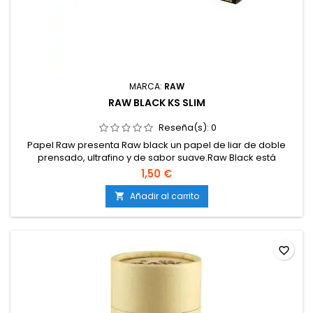
MARCA:
RAW
RAW BLACK KS SLIM
Reseña(s):
0
Papel Raw presenta Raw black un papel de liar de doble
prensado, ultrafino y de sabor suave.Raw Black está
fabricado con mezcla de fibras de lino y arroz, libre de cloro
1,50 €
y aditivos, es un papel de liar totalmente natural.
Añadir al carrito

favorite_border