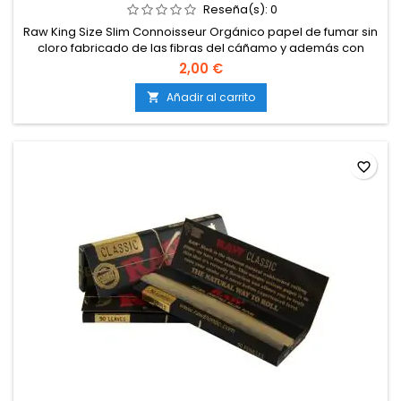
Reseña(s):
0
Raw King Size Slim Connoisseur Orgánico papel de fumar sin
cloro fabricado de las fibras del cáñamo y además con
filtros de cartón incluidos en el papel.
2,00 €
Añadir al carrito

favorite_border