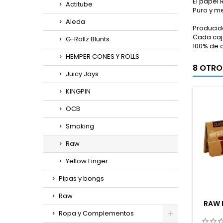
El papel
Actitube
Puro y m
Aleda
Producido
Cada caja
G-Rollz Blunts
100% de c
HEMPER CONES Y ROLLS
8 OTRO
Juicy Jays
KINGPIN
OCB
Smoking
Raw
Yellow Finger
Pipas y bongs
Raw
RAW 
Ropa y Complementos