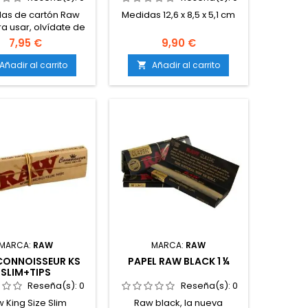
las de cartón Raw
Medidas 12,6 x 8,5 x 5,1 cm
ra usar, olvídate de
e hacer tu boquilla.
7,95 €
9,90 €
Añadir al carrito
Añadir al carrito

MARCA:
RAW
MARCA:
RAW
CONNOISSEUR KS
PAPEL RAW BLACK 1 ¼
SLIM+TIPS
Reseña(s):
0
Reseña(s):
0
 King Size Slim
Raw black, la nueva