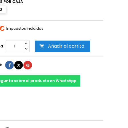
S POR CAJA
2
 €
Impuestos incluidos
Añadir al carrito
ad

Compartir
Tuitear
Pinterest
ir
egunta sobre el producto en WhatsApp