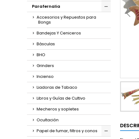
Parafernalia
Accesorios y Repuestos para
Bongs
Bandejas Y Ceniceros
Básculas
BHO
Grinders
Incienso
Liadoras de Tabaco
Libros y Guías de Cultivo
Mecheros y sopletes
Ocultación
DESCRI
Papel de fumar, filtros y conos