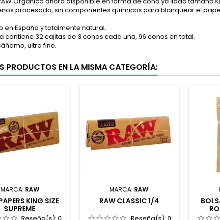
 RAW Orgánico ahora disponible en forma de cono ya liado tamaño Ki
enos procesado, sin componentes químicos para blanquear el pape
 en España y totalmente natural.
 contiene 32 cajitas de 3 conos cada una, 96 conos en total.
áñamo, ultra fino.
S PRODUCTOS EN LA MISMA CATEGORÍA:
MARCA:
RAW
MARCA:
RAW
PAPERS KING SIZE
RAW CLASSIC 1/4
BOLS
SUPREME
RO
Reseña(s):
0
Reseña(s):
0