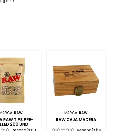
ng Size.
l.
MARCA:
RAW
MARCA:
RAW
A RAW TIPS PRE-
RAW CAJA MADERA
LLED 200 UND
Reseña(s):
0
Reseña(s):
0