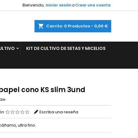
Bienvenido,
Iniciar sesión
o
Crear una cuenta
×
×
×
ar
Carrito
0
Productos -
0,00 €
ULTIVO
KIT DE CULTIVO DE SETAS Y MICELIOS
n
s
papel cono KS slim 3und
aw
ión
Escriba una reseña
áñamo, ultra fino.