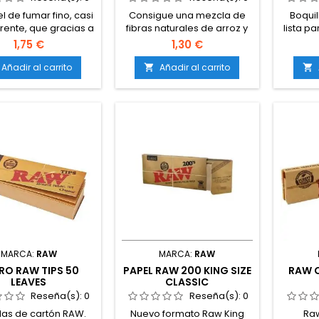
l de fumar fino, casi
Consigue una mezcla de
Boquil
rente, que gracias a
fibras naturales de arroz y
lista pa
igrana romboidal de
lino en nuestro papel
tener qu
1,75 €
1,30 €
do de agua ofrece
natural y fibras de cáñamo
ombustión pausada
en nuestro papel orgánico,
Añadir al carrito
Añadir al carrito


 previene de un
que dan lugar a un papel
umo innecesario.
de fumar sin cloro de sabor
suave, que conserva el
matiz de pigmentación
natural del papel.
MARCA:
RAW
MARCA:
RAW
TRO RAW TIPS 50
PAPEL RAW 200 KING SIZE
RAW 
LEAVES
CLASSIC
Reseña(s):
0
Reseña(s):
0
las de cartón RAW.
Nuevo formato Raw King
Raw