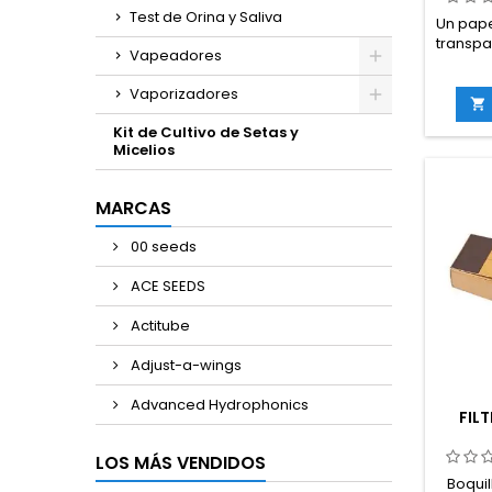
Test de Orina y Saliva
Un pape
transpa
Vapeadores
su fil
marca
Vaporizadores
una c

que
Kit de Cultivo de Setas y
cons
Micelios
MARCAS
00 seeds
ACE SEEDS
Actitube
Adjust-a-wings
Advanced Hydrophonics
FIL
LOS MÁS VENDIDOS
Boquil