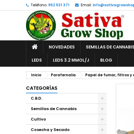
Teléfono:
952 531 371
Email:
info@sativagrowsho
A
C
I
add_circle_outline
De
No
INICIO
NOVEDADES
SEMILLAS DE CANNABI
LEDS
LEDS 3.2 ΜMOL/J
BLOG
Inicio
Parafernalia
Papel de fumar, filtros y
CATEGORÍAS
C.B.D.
Semillas de Cannabis
Cultivo
Cosecha y Secado