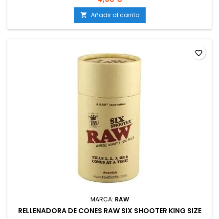
Añadir al carrito

favorite_border
MARCA:
RAW
RELLENADORA DE CONES RAW SIX SHOOTER KING SIZE