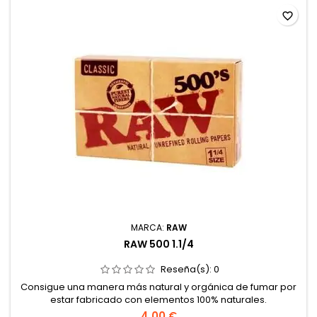
favorite_border
MARCA:
RAW
RAW 500 1.1/4
Reseña(s):
0
Consigue una manera más natural y orgánica de fumar por
estar fabricado con elementos 100% naturales.
4,00 €