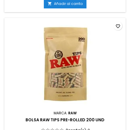
Añadir al carrito

favorite_border
MARCA:
RAW
BOLSA RAW TIPS PRE-ROLLED 200 UND