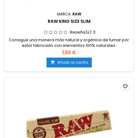
MARCA:
RAW
RAW KING SIZE SLIM
Reseña(s):
0
Consigue una manera más natural y orgánica de fumar por
estar fabricado con elementos 100% naturales.
1,50 €
Añadir al carrito

favorite_border