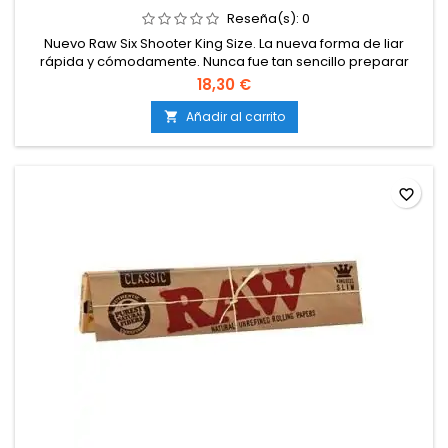
Reseña(s):
0
Nuevo Raw Six Shooter King Size. La nueva forma de liar
rápida y cómodamente. Nunca fue tan sencillo preparar
conos Raw con tus hierbas favoritas.
18,30 €
Añadir al carrito

favorite_border