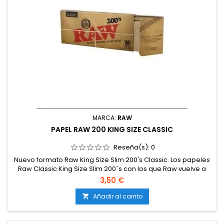
MARCA:
RAW
PAPEL RAW 200 KING SIZE CLASSIC
Reseña(s):
0
Nuevo formato Raw King Size Slim 200's Classic. Los papeles
Raw Classic King Size Slim 200´s con los que Raw vuelve a
sorprender, un formato exclusivo para grandes fumadores.
3,50 €
Añadir al carrito
