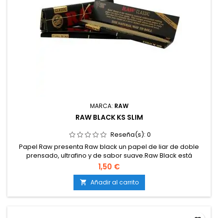
MARCA:
RAW
RAW BLACK KS SLIM
Reseña(s):
0
Papel Raw presenta Raw black un papel de liar de doble
prensado, ultrafino y de sabor suave.Raw Black está
fabricado con mezcla de fibras de lino y arroz, libre de cloro
1,50 €
y aditivos, es un papel de liar totalmente natural.
Añadir al carrito
