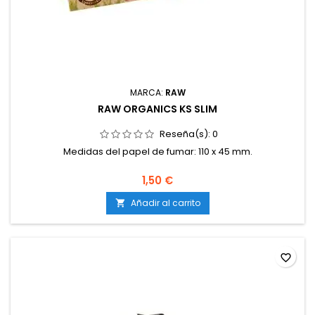
MARCA:
RAW
RAW ORGANICS KS SLIM
Reseña(s):
0
Medidas del papel de fumar: 110 x 45 mm.
1,50 €
Añadir al carrito

favorite_border