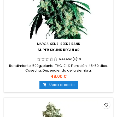
MARCA:
SENSI SEEDS BANK
SUPER SKUNK REGULAR
Reseña(s):
0
Rendimiento: 500g/planta. THC: 21 % Floración: 45-50 días.
Cosecha: Dependiendo de la siembra.
48,00 €
Añadir al carrito

favorite_border