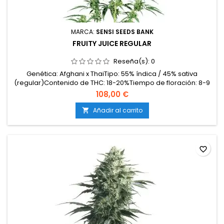
MARCA:
SENSI SEEDS BANK
FRUITY JUICE REGULAR
Reseña(s):
0
Genética: Afghani x ThaiTipo: 55% índica / 45% sativa
(regular)Contenido de THC: 18-20%Tiempo de floración: 8-9
semanas en interiorCosecha en exterior: Mediados de
108,00 €
octubreProducción en interior: hasta 500 g/m²Producción en
exterior: más de 650 g/plantaAltura: 120-160 cm en interior;
Añadir al carrito

hasta 250 cm en exteriorAromas y sabores:...
favorite_border