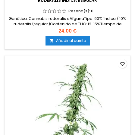
RUDERALIS INDICA REGULAR
Reseña(s):
0
Genética: Cannabis ruderalis x AfganaTipo: 90% índica / 10%
ruderalis (regular)Contenido de THC: 12-15%Tiempo de
floración / ciclo completo: 8-10 semanas desde la
24,00 €
germinaciónProducción en interior: 350-400
g/m²Producción en exterior: 450 g/planta o másAltura: 70-
Añadir al carrito

100 cm en interior; hasta 150 cm en exteriorAromas y
sabores: Terrosos,...
favorite_border