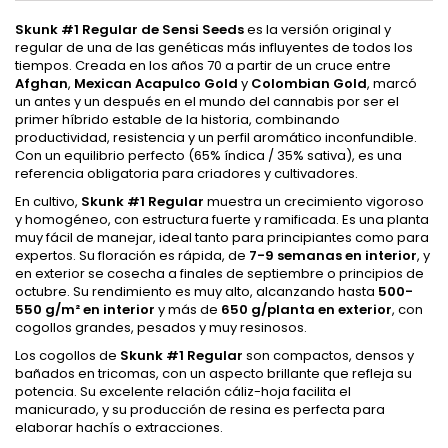
Skunk #1 Regular de Sensi Seeds
es la versión original y
regular de una de las genéticas más influyentes de todos los
tiempos. Creada en los años 70 a partir de un cruce entre
Afghan
,
Mexican Acapulco Gold
y
Colombian Gold
, marcó
un antes y un después en el mundo del cannabis por ser el
primer híbrido estable de la historia, combinando
productividad, resistencia y un perfil aromático inconfundible.
Con un equilibrio perfecto (65% índica / 35% sativa), es una
referencia obligatoria para criadores y cultivadores.
En cultivo,
Skunk #1 Regular
muestra un crecimiento vigoroso
y homogéneo, con estructura fuerte y ramificada. Es una planta
muy fácil de manejar, ideal tanto para principiantes como para
expertos. Su floración es rápida, de
7-9 semanas en interior
, y
en exterior se cosecha a finales de septiembre o principios de
octubre. Su rendimiento es muy alto, alcanzando hasta
500-
550 g/m² en interior
y más de
650 g/planta en exterior
, con
cogollos grandes, pesados y muy resinosos.
Los cogollos de
Skunk #1 Regular
son compactos, densos y
bañados en tricomas, con un aspecto brillante que refleja su
potencia. Su excelente relación cáliz-hoja facilita el
manicurado, y su producción de resina es perfecta para
elaborar hachís o extracciones.