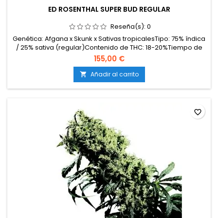
ED ROSENTHAL SUPER BUD REGULAR
Reseña(s):
0
Genética: Afgana x Skunk x Sativas tropicalesTipo: 75% índica
/ 25% sativa (regular)Contenido de THC: 18-20%Tiempo de
floración: 8-9 semanas en interiorCosecha en
155,00 €
exterior: Finales de septiembre – principios de
octubreProducción en interior: 500-550 g/m²Producción en
Añadir al carrito

exterior: 650 g/planta o másAltura: 100-150 cm en interior;
hasta...
favorite_border