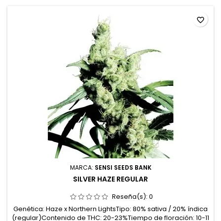
favorite_border
MARCA:
SENSI SEEDS BANK
SILVER HAZE REGULAR
Reseña(s):
0
Genética: Haze x Northern LightsTipo: 80% sativa / 20% índica
(regular)Contenido de THC: 20-23%Tiempo de floración: 10-11