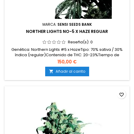
MARCA:
SENSI SEEDS BANK
NORTHER LIGHTS NO-5 X HAZE REGUAR
Reseña(s):
0
Genética: Northern Lights #5 x HazeTipo: 70% sativa / 30%
índica (regular)Contenido de THC: 20-23%Tiempo de
floración: 10-12 semanas en interiorCosecha en
150,00 €
exterior: Finales de octubre – principios de
noviembreProducción en interior: hasta 600 g/m²Producción
Añadir al carrito

en exterior: más de 700 g/plantaAltura: 150-200 cm en
interior; más de 300...
favorite_border