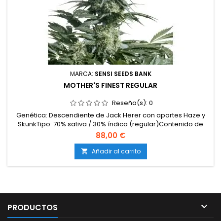
MARCA:
SENSI SEEDS BANK
MOTHER'S FINEST REGULAR
Reseña(s):
0
Genética: Descendiente de Jack Herer con aportes Haze y
SkunkTipo: 70% sativa / 30% índica (regular)Contenido de
THC: 20-22%Tiempo de floración: 9-11 semanas en
88,00 €
interiorCosecha en exterior: Mediados – finales de
octubreProducción en interior: 500-600 g/m²Producción en
Añadir al carrito

exterior: más de 700 g/plantaAltura: 140-180 cm en interior;...

PRODUCTOS