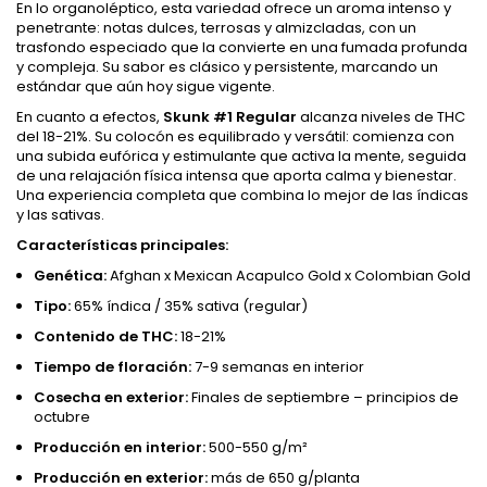
En lo organoléptico, esta variedad ofrece un aroma intenso y
penetrante: notas dulces, terrosas y almizcladas, con un
trasfondo especiado que la convierte en una fumada profunda
y compleja. Su sabor es clásico y persistente, marcando un
estándar que aún hoy sigue vigente.
En cuanto a efectos,
Skunk #1 Regular
alcanza niveles de THC
del 18-21%. Su colocón es equilibrado y versátil: comienza con
una subida eufórica y estimulante que activa la mente, seguida
de una relajación física intensa que aporta calma y bienestar.
Una experiencia completa que combina lo mejor de las índicas
y las sativas.
Características principales:
Genética:
Afghan x Mexican Acapulco Gold x Colombian Gold
Tipo:
65% índica / 35% sativa (regular)
Contenido de THC:
18-21%
Tiempo de floración:
7-9 semanas en interior
Cosecha en exterior:
Finales de septiembre – principios de
octubre
Producción en interior:
500-550 g/m²
Producción en exterior:
más de 650 g/planta