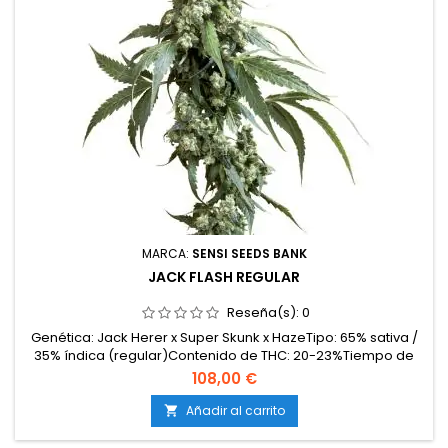
MARCA:
SENSI SEEDS BANK
JACK FLASH REGULAR
Reseña(s):
0
Genética: Jack Herer x Super Skunk x HazeTipo: 65% sativa /
35% índica (regular)Contenido de THC: 20-23%Tiempo de
floración: 9-10 semanas en interiorCosecha en
108,00 €
exterior: Mediados – finales de octubreProducción en
interior: 500-600 g/m²Producción en exterior: más de 700
Añadir al carrito

g/plantaAltura: 120-160 cm en interior; hasta 250 cm en...