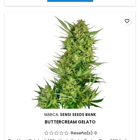
exterior: 600 g/planta o másAltura: 100-140 cm en interior;
hasta 200 cm en...
favorite_border
MARCA:
SENSI SEEDS BANK
BUTTERCREAM GELATO
Reseña(s):
0