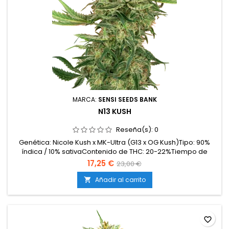
MARCA:
SENSI SEEDS BANK
N13 KUSH
Reseña(s):
0
Genética: Nicole Kush x MK-Ultra (G13 x OG Kush)Tipo: 90%
índica / 10% sativaContenido de THC: 20-22%Tiempo de
floración: 7-8 semanas en interiorCosecha en
17,25 €
23,00 €
exterior: Finales de septiembreProducción en interior: hasta
500 g/m²Producción en exterior: más de 600
Añadir al carrito

g/plantaAltura: 80-120 cm en interior; hasta 180 cm en
exteriorAromas y...
favorite_border