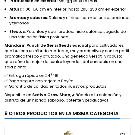
Producción en exterior:
650 g/planta o más
Altura:
100-150 cm en interior; hasta 200-250 cm en exterior
Aromas y sabores:
Dulces y cítricos con matices especiados
y terrosos
Efectos:
Potentes y equilibrados; inicio eufórico seguido de
una relajación física profunda
Mandarin Punch de Sensi Seeds
es ideal para cultivadores
que buscan un híbrido moderno, muy productivo y con un perfil
aromático fresco y afrutado. Una genética versátil y robusta
que reúne lo mejor de cuatro leyendas del cannabis en una
sola planta.
✅ Entrega rápida en 24/48h
✅ Pago seguro con tarjeta o PayPal
✅ Garantía de calidad en todos nuestros productos
Disponible en
Sativa Grow Shop
, ¡añádela a tu colección y
disfruta de un híbrido sabroso, potente y productivo!
8 OTROS PRODUCTOS EN LA MISMA CATEGORÍA:
favorite_border