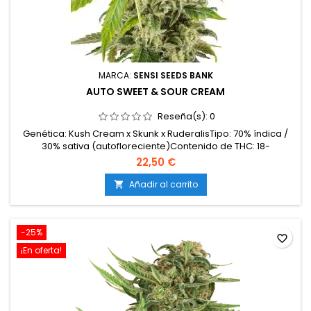
MARCA:
SENSI SEEDS BANK
AUTO SWEET & SOUR CREAM
Reseña(s):
0
Genética: Kush Cream x Skunk x RuderalisTipo: 70% índica /
30% sativa (autofloreciente)Contenido de THC: 18-
20%Tiempo de cultivo: 9-10 semanas desde la
22,50 €
germinaciónProducción en interior: hasta 450
g/m²Producción en exterior: 100-120 g/plantaAltura: 70-100
Añadir al carrito

cm en interior; hasta 140 cm en exteriorAromas y
sabores: Dulces y cremosos...
-25%
favorite_border
¡En oferta!