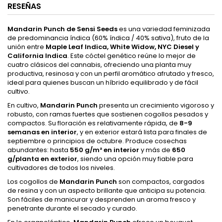
RESEÑAS
Mandarin Punch de Sensi Seeds
es una variedad feminizada
de predominancia índica (60% índica / 40% sativa), fruto de la
unión entre
Maple Leaf Indica, White Widow, NYC Diesel y
California Indica
. Este cóctel genético reúne lo mejor de
cuatro clásicos del cannabis, ofreciendo una planta muy
productiva, resinosa y con un perfil aromático afrutado y fresco,
ideal para quienes buscan un híbrido equilibrado y de fácil
cultivo.
En cultivo,
Mandarin Punch
presenta un crecimiento vigoroso y
robusto, con ramas fuertes que sostienen cogollos pesados y
compactos. Su floración es relativamente rápida, de
8-9
semanas en interior
, y en exterior estará lista para finales de
septiembre o principios de octubre. Produce cosechas
abundantes: hasta
550 g/m² en interior
y más de
650
g/planta en exterior
, siendo una opción muy fiable para
cultivadores de todos los niveles.
Los cogollos de
Mandarin Punch
son compactos, cargados
de resina y con un aspecto brillante que anticipa su potencia.
Son fáciles de manicurar y desprenden un aroma fresco y
penetrante durante el secado y curado.