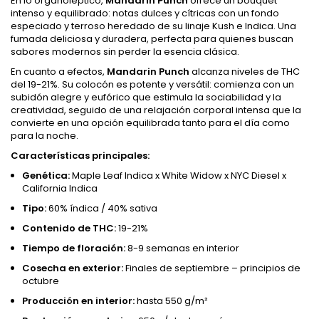
En lo organoléptico,
Mandarin Punch
ofrece un bouquet
intenso y equilibrado: notas dulces y cítricas con un fondo
especiado y terroso heredado de su linaje Kush e Indica. Una
fumada deliciosa y duradera, perfecta para quienes buscan
sabores modernos sin perder la esencia clásica.
En cuanto a efectos,
Mandarin Punch
alcanza niveles de THC
del 19-21%. Su colocón es potente y versátil: comienza con un
subidón alegre y eufórico que estimula la sociabilidad y la
creatividad, seguido de una relajación corporal intensa que la
convierte en una opción equilibrada tanto para el día como
para la noche.
Características principales:
Genética:
Maple Leaf Indica x White Widow x NYC Diesel x
California Indica
Tipo:
60% índica / 40% sativa
Contenido de THC:
19-21%
Tiempo de floración:
8-9 semanas en interior
Cosecha en exterior:
Finales de septiembre – principios de
octubre
Producción en interior:
hasta 550 g/m²