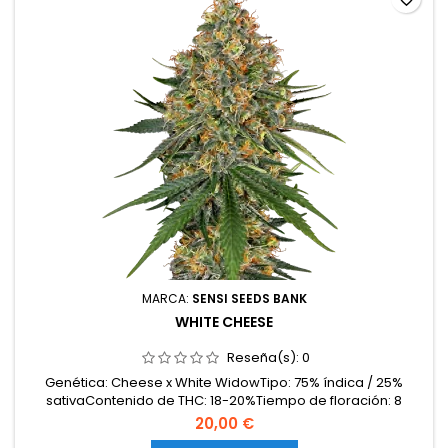
MARCA:
SENSI SEEDS BANK
WHITE CHEESE
Reseña(s):
0
Genética: Cheese x White WidowTipo: 75% índica / 25%
sativaContenido de THC: 18-20%Tiempo de floración: 8
semanas en interiorCosecha en exterior: Finales de
20,00 €
septiembreProducción en interior: hasta 500