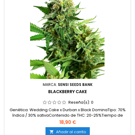
MARCA:
SENSI SEEDS BANK
BLACKBERRY CAKE
Reseña(s):
0
Genética: Wedding Cake x Durban x Black DominaTipo: 70%
índica / 30% sativaContenido de THC: 20-25%Tiempo de
floración: 8-9 semanas en interiorCosecha en
18,90 €
exterior: Finales de septiembre – principios de
octubreProducción en interior: 500-550 g/m²Producción en
Añadir al carrito
