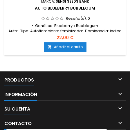
MARCA:
SENSI SEEDS BANK
AUTO BLUEBERRY BUBBLEGUM
Reseña(s):
0
• Genética: Blueberry x Bubblegum
Auto• Tipo: Autofloreciente feminizada• Dominancia: Índica
dominante• Ciclo completo: 9 – 10 semanas desde la
22,00 €
germinación• Producción en interior: Media –
Alta• Producción en exterior: Media –
Añadir al carrito

Alta• Altura: Compacta• Cultivo: Interior / Exterior• Aromas y
sabores: Dulce y afrutado, con predominio de frutos del...

PRODUCTOS

INFORMACIÓN

SU CUENTA

CONTACTO