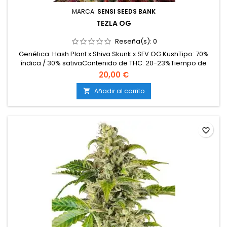
MARCA:
SENSI SEEDS BANK
TEZLA OG
Reseña(s):
0
Genética: Hash Plant x Shiva Skunk x SFV OG KushTipo: 70%
índica / 30% sativaContenido de THC: 20-23%Tiempo de
floración: 7-8 semanas en interiorCosecha en
20,00 €
exterior: Finales de septiembre – principios de
octubreProducción en interior: hasta 500 g/m²Producción en
Añadir al carrito

exterior: más de 650 g/plantaAltura: 90-130 cm en interior;
hasta 200...
favorite_border