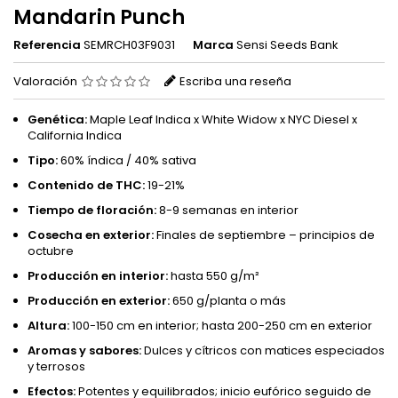
Mandarin Punch
Referencia
SEMRCH03F9031
Marca
Sensi Seeds Bank
Valoración
Escriba una reseña
Genética:
Maple Leaf Indica x White Widow x NYC Diesel x
California Indica
Tipo:
60% índica / 40% sativa
Contenido de THC:
19-21%
Tiempo de floración:
8-9 semanas en interior
Cosecha en exterior:
Finales de septiembre – principios de
octubre
Producción en interior:
hasta 550 g/m²
Producción en exterior:
650 g/planta o más
Altura:
100-150 cm en interior; hasta 200-250 cm en exterior
Aromas y sabores:
Dulces y cítricos con matices especiados
y terrosos
Efectos:
Potentes y equilibrados; inicio eufórico seguido de