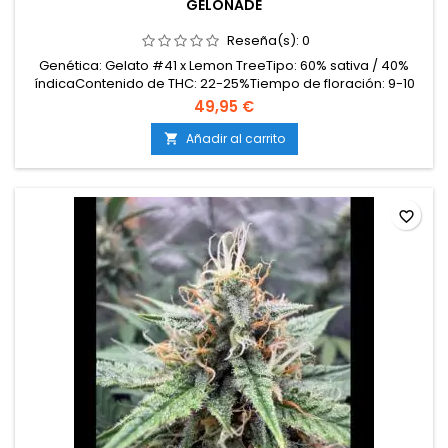
GELONADE
Reseña(s):
0
Genética: Gelato #41 x Lemon TreeTipo: 60% sativa / 40%
índicaContenido de THC: 22-25%Tiempo de floración: 9-10
semanas en interiorCosecha en exterior: Mediados de
49,95 €
octubreProducción en interior: 500-550 g/m²Producción en
exterior: más de 650 g/plantaAltura: 120-160 cm en interior;
Añadir al carrito

hasta 250 cm en exteriorAromas y sabores: Dulces...
favorite_border