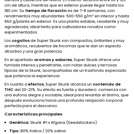
cm de altura, mientras que en exterior puede llegar hasta los
180 cm. Su
tiempo de floración
es de 7-8 semanas, con
rendimientos muy abundantes: 500-550 g/m² en interior y hasta
650 g/planta en exterior. Es una planta estable, resistente y muy
agradecida, ideal tanto para cultivadores novatos como
experimentados.
Los
cogollos
de Super Skunk son compactos, brillantes y muy
aromáticos, recubiertos de tricomas que le dan un aspecto
atractivo y una gran potencia.
En el apartado
aromas y sabores
, Super Skunk ofrece una
fumada intensa y penetrante, con notas dulces y terrosas
típicas de la Skunk, acompañadas de un trasfondo especiado
que potencia la experiencia.
En cuanto a
efectos
, Super Skunk alcanza un
contenido de
THC
del 20-21%. Su efecto es fuerte y duradero: comienza con
una euforia alegre y sociable, ideal para levantar el ánimo, que
después evoluciona hacia una profunda relajación corporal
perfecta para el descanso.
Características principales:
Genética:
Skunk #1 x Afgana (Seedstockers)
Tipo:
80% índica / 20% sativa