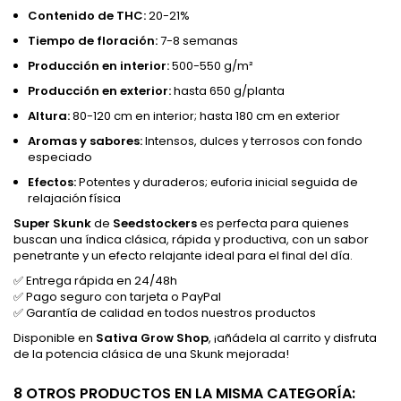
Contenido de THC:
20-21%
Tiempo de floración:
7-8 semanas
Producción en interior:
500-550 g/m²
Producción en exterior:
hasta 650 g/planta
Altura:
80-120 cm en interior; hasta 180 cm en exterior
Aromas y sabores:
Intensos, dulces y terrosos con fondo
especiado
Efectos:
Potentes y duraderos; euforia inicial seguida de
relajación física
Super Skunk
de
Seedstockers
es perfecta para quienes
buscan una índica clásica, rápida y productiva, con un sabor
penetrante y un efecto relajante ideal para el final del día.
✅ Entrega rápida en 24/48h
✅ Pago seguro con tarjeta o PayPal
✅ Garantía de calidad en todos nuestros productos
Disponible en
Sativa Grow Shop
, ¡añádela al carrito y disfruta
de la potencia clásica de una Skunk mejorada!
8 OTROS PRODUCTOS EN LA MISMA CATEGORÍA: