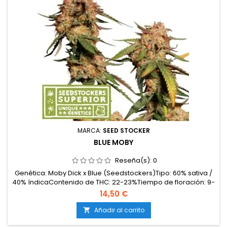
MARCA:
SEED STOCKER
BLUE MOBY
Reseña(s):
0
Genética: Moby Dick x Blue (Seedstockers)Tipo: 60% sativa /
40% índicaContenido de THC: 22-23%Tiempo de floración: 9-
10 semanasProducción en interior: 550-600 g/m²Producción
14,50 €
en exterior: hasta 700 g/plantaAltura: 100-140 cm en interior;
hasta 200 cm en exteriorAromas y sabores: Dulces y
Añadir al carrito

afrutados (frutos del bosque, uva, cítricos)...