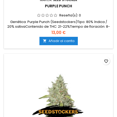
PURPLE PUNCH
Reseña(s):
0
Genética: Purple Punch (Seedstockers)Tipo: 80% índica /
20% sativaContenido de THC: 21-22%Tiempo de floración: 8-
9 semanasProducción en interior: 500-550 g/m²Producción
13,00 €
en exterior: hasta 650 g/plantaAltura: 80-110 cm en interior;
hasta 180 cm en exteriorAromas y sabores: Dulces y
Añadir al carrito

afrutados (frutos del bosque, uva) con matices...
favorite_border