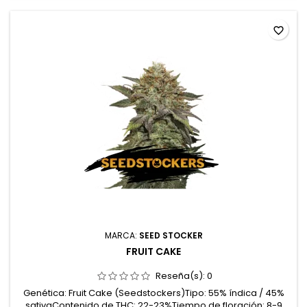
favorite_border
MARCA:
SEED STOCKER
FRUIT CAKE
Reseña(s):
0
Genética: Fruit Cake (Seedstockers)Tipo: 55% índica / 45%
sativaContenido de THC: 22-23%Tiempo de floración: 8-9