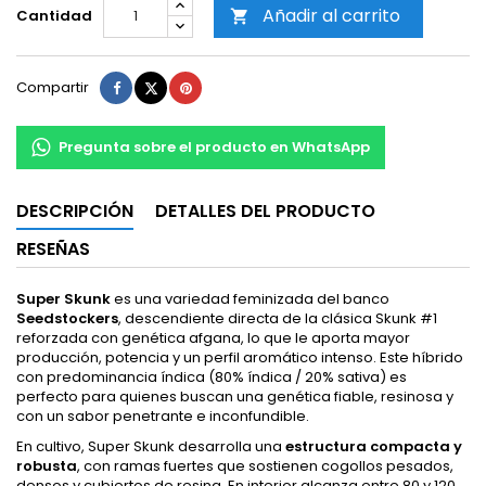
Añadir al carrito
Cantidad

Compartir
Tuitear
Pinterest
Compartir
Pregunta sobre el producto en WhatsApp
DESCRIPCIÓN
DETALLES DEL PRODUCTO
RESEÑAS
Super Skunk
es una variedad feminizada del banco
Seedstockers
, descendiente directa de la clásica Skunk #1
reforzada con genética afgana, lo que le aporta mayor
producción, potencia y un perfil aromático intenso. Este híbrido
con predominancia índica (80% índica / 20% sativa) es
perfecto para quienes buscan una genética fiable, resinosa y
con un sabor penetrante e inconfundible.
En cultivo, Super Skunk desarrolla una
estructura compacta y
robusta
, con ramas fuertes que sostienen cogollos pesados,
densos y cubiertos de resina. En interior alcanza entre 80 y 120