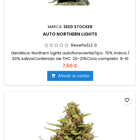
MARCA:
SEED STOCKER
AUTO NORTHERN LIGHTS
Reseña(s):
0
Genética: Northern Lights autoflorecienteTipo: 70% índica /
30% sativaContenido de THC: 20-21%Ciclo completo: 9-10
semanas desde germinaciónProducción en interior: 450-
7,50 €
500 g/m²Producción en exterior: hasta 160
g/plantaAltura: 80-110 cm en interior; hasta 150 cm en
Añadir al carrito

exteriorAromas y sabores: Dulces y especiados con matices
florales y...
favorite_border