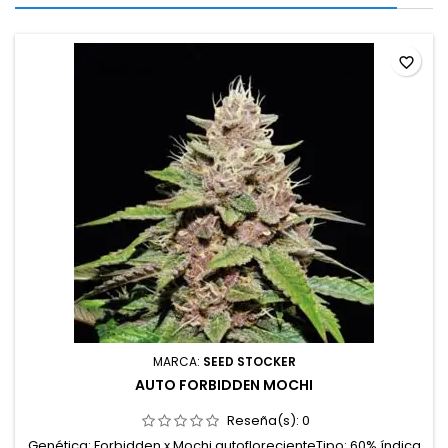
favorite_border
MARCA:
SEED STOCKER
AUTO FORBIDDEN MOCHI
Reseña(s):
0
Genética: Forbidden x Mochi autoflorecienteTipo: 60% índica