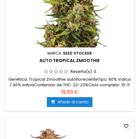
MARCA:
SEED STOCKER
AUTO TROPICAL ZMOOTHIE
Reseña(s):
0
Genética: Tropical Zmoothie autoflorecienteTipo: 60% índica
/ 40% sativaContenido de THC: 22-23%Ciclo completo: 10-11
semanas desde germinaciónProducción en interior: 450-
19,50 €
500 g/m²Producción en exterior: hasta 160
g/plantaAltura: 80-120 cm en interior; hasta 150 cm en
Añadir al carrito

exteriorAromas y sabores: Dulces, cremosos y tropicales
(mango,...
favorite_border