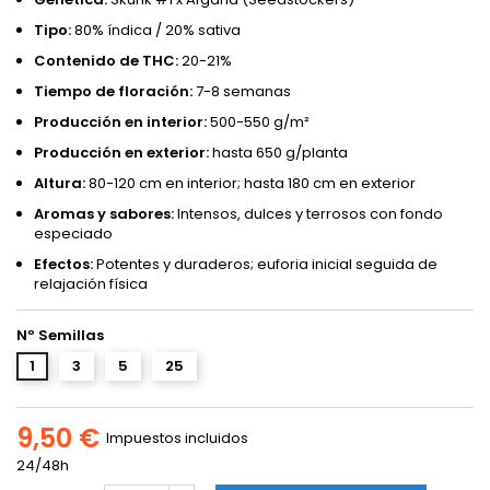
Tipo:
80% índica / 20% sativa
Contenido de THC:
20-21%
Tiempo de floración:
7-8 semanas
Producción en interior:
500-550 g/m²
Producción en exterior:
hasta 650 g/planta
Altura:
80-120 cm en interior; hasta 180 cm en exterior
Aromas y sabores:
Intensos, dulces y terrosos con fondo
especiado
Efectos:
Potentes y duraderos; euforia inicial seguida de
relajación física
Nº Semillas
1
3
5
25
9,50 €
Impuestos incluidos
24/48h