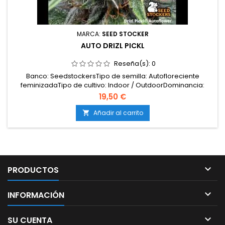
MARCA:
SEED STOCKER
AUTO DRIZL PICKL
Reseña(s):
0
Banco: SeedstockersTipo de semilla: Autofloreciente
feminizadaTipo de cultivo: Indoor / OutdoorDominancia:
HíbridaTHC: 20–26 %Ciclo de vida: 9–10
19,50 €
semanasRendimiento: EnormeMorfología: plantas
compactas, resistentes y muy productivasSabor: diésel,
Añadir al carrito

herbalEfectos: Happy Chill, relajante y positivoAdecuada
para: interior y...

PRODUCTOS

INFORMACIÓN

SU CUENTA