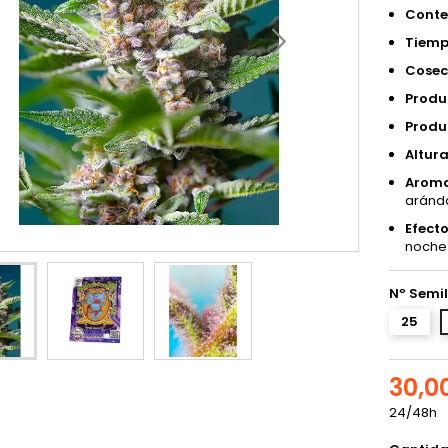
Conte
Tiemp
Cosech
Produc
Produc
Altura
Aroma
aránda
Efecto
noche
Nº Semil
25
30,0
24/48h