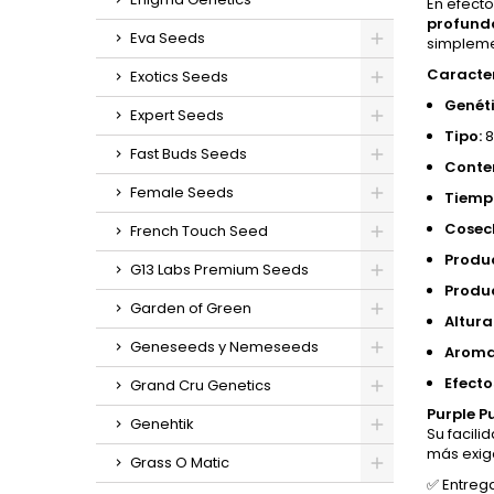
En efect
profunda
Eva Seeds
simplemen
Caracter
Exotics Seeds
Genéti
Expert Seeds
Tipo:
8
Fast Buds Seeds
Conte
Female Seeds
Tiempo
Cosech
French Touch Seed
Produc
G13 Labs Premium Seeds
Produc
Garden of Green
Altura
Geneseeds y Nemeseeds
Aroma
Efecto
Grand Cru Genetics
Purple 
Genehtik
Su facili
más exig
Grass O Matic
✅ Entreg