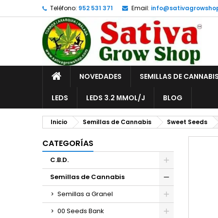
Teléfono:
952 531 371
Email:
info@sativagrowsho
A
C
I
add_circle_outline
De
No
INICIO
NOVEDADES
SEMILLAS DE CANNABI
LEDS
LEDS 3.2 ΜMOL/J
BLOG
Inicio
Semillas de Cannabis
Sweet Seeds
CATEGORÍAS
C.B.D.
Semillas de Cannabis
Semillas a Granel
00 Seeds Bank