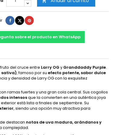
Añadir al carrito
ad

Compartir
Tuitear
Pinterest
ir
egunta sobre el producto en WhatsApp
fruto del cruce entre
Larry OG
y
Granddaddy Purple
.
 sativa)
, famoso por su
efecto potente, sabor dulce
ncia y densidad de Larry OG con la exquisitez
 con ramas fuertes y una gran cola central. Sus cogollos
dos intensos
que la convierten en una auténtica joya
exterior está lista a finales de septiembre. Su
xterior
, siendo una opción muy atractiva para
onde destacan
notas de uva madura, arándanos y
a complejidad.