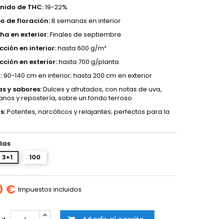
nido de THC:
19-22%
o de floración:
8 semanas en interior
a en exterior:
Finales de septiembre
ción en interior:
hasta 600 g/m²
ción en exterior:
hasta 700 g/planta
:
90-140 cm en interior; hasta 200 cm en exterior
s y sabores:
Dulces y afrutados, con notas de uva,
nos y repostería, sobre un fondo terroso
s:
Potentes, narcóticos y relajantes; perfectos para la
las
3+1
100
0 €
Impuestos incluidos