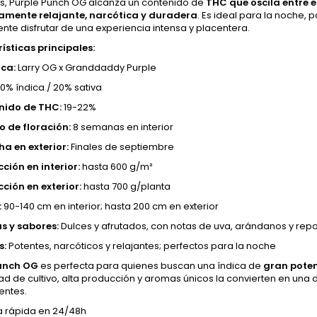
os, Purple Punch OG alcanza un contenido de
THC que oscila entre el
mente relajante, narcótica y duradera
. Es ideal para la noche, 
te disfrutar de una experiencia intensa y placentera.
ísticas principales:
ca:
Larry OG x Granddaddy Purple
0% índica / 20% sativa
nido de THC:
19-22%
 de floración:
8 semanas en interior
a en exterior:
Finales de septiembre
ción en interior:
hasta 600 g/m²
ción en exterior:
hasta 700 g/planta
:
90-140 cm en interior; hasta 200 cm en exterior
s y sabores:
Dulces y afrutados, con notas de uva, arándanos y repo
s:
Potentes, narcóticos y relajantes; perfectos para la noche
Punch OG
es perfecta para quienes buscan una índica de
gran poten
dad de cultivo, alta producción y aromas únicos la convierten en una 
entes.
a rápida en 24/48h