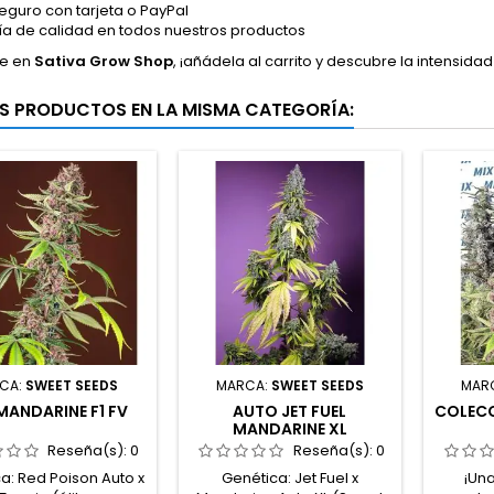
eguro con tarjeta o PayPal
ía de calidad en todos nuestros productos
le en
Sativa Grow Shop
, ¡añádela al carrito y descubre la intensida
S PRODUCTOS EN LA MISMA CATEGORÍA:
CA:
SWEET SEEDS
MARCA:
SWEET SEEDS
MAR
MANDARINE F1 FV
AUTO JET FUEL
COLECC
MANDARINE XL
Reseña(s):
0
Reseña(s):
0
a: Red Poison Auto x
Genética: Jet Fuel x
¡Un