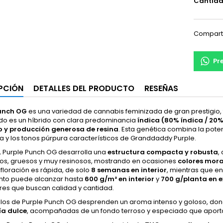
Cantid
Compart
Pr
PCIÓN
DETALLES DEL PRODUCTO
RESEÑAS
Punch OG
es una variedad de cannabis feminizada de gran prestigio, 
ado es un híbrido con clara predominancia
índica (80% índica / 20%
 y producción generosa de resina
. Esta genética combina la pote
a y los tonos púrpura característicos de Granddaddy Purple.
o, Purple Punch OG desarrolla una
estructura compacta y robusta
,
os, gruesos y muy resinosos, mostrando en ocasiones
colores mora
u floración es rápida, de solo
8 semanas en interior
, mientras que en 
nto puede alcanzar hasta
600 g/m² en interior
y
700 g/planta en e
res que buscan calidad y cantidad.
llos de Purple Punch OG desprenden un aroma intenso y goloso, d
ía dulce
, acompañadas de un fondo terroso y especiado que aport