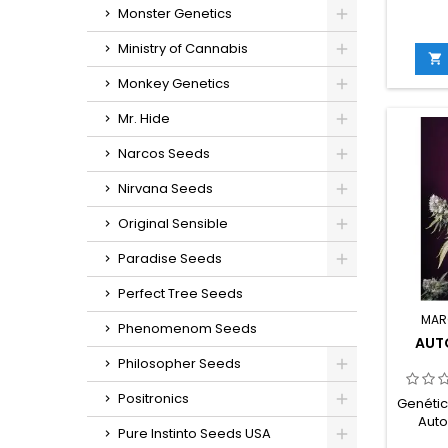
Monster Genetics
clone
40% s
Ministry of Cannabis
THC:

flora
Monkey Genetics
int
exterio
Mr. Hide
de sep
en i
Narcos Seeds
g/m
ext
Nirvana Seeds
g/plan
en inte
Original Sensible
Paradise Seeds
Perfect Tree Seeds
MAR
Phenomenom Seeds
AUTO
Philosopher Seeds
Positronics
Genética
Auto
Pure Instinto Seeds USA
(Swee