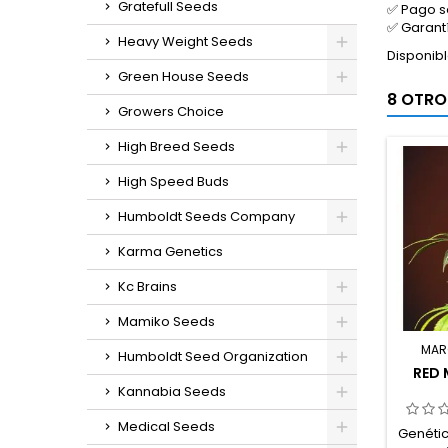
Gratefull Seeds
✅ Pago s
✅ Garant
Heavy Weight Seeds
Disponib
Green House Seeds
8 OTRO
Growers Choice
High Breed Seeds
High Speed Buds
Humboldt Seeds Company
Karma Genetics
Kc Brains
Mamiko Seeds
MAR
Humboldt Seed Organization
RED 
Kannabia Seeds
Medical Seeds
Genétic