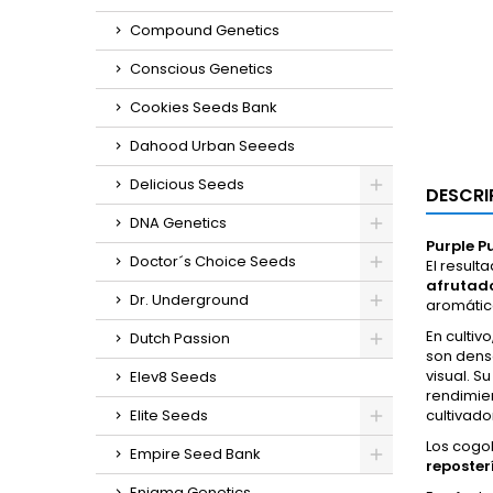
Compound Genetics
Conscious Genetics
Cookies Seeds Bank
Dahood Urban Seeeds
Delicious Seeds
DESCRI
DNA Genetics
Purple 
Doctor´s Choice Seeds
El result
afrutado
Dr. Underground
aromátic
En cultiv
Dutch Passion
son dens
visual. S
Elev8 Seeds
rendimie
Elite Seeds
cultivado
Los cogo
Empire Seed Bank
reposter
Enigma Genetics