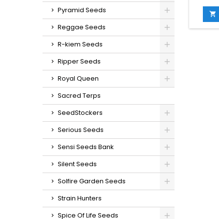
Pyramid Seeds
sat

TH
Reggae Seeds
compl
R-kiem Seeds
germin
in
Ripper Seeds
g/m
ext
Royal Queen
g/pl
Sacred Terps
sabores
(c
SeedStockers
tr
Serious Seeds
Sensi Seeds Bank
Silent Seeds
Solfire Garden Seeds
Strain Hunters
Spice Of Life Seeds