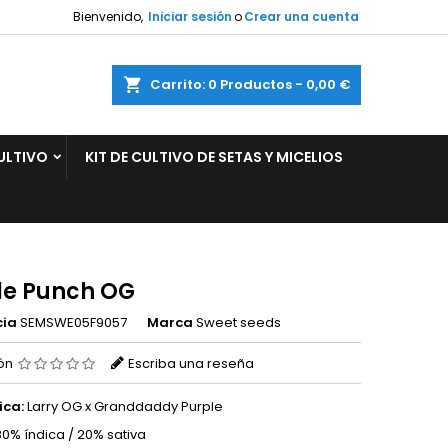
Bienvenido,
Iniciar sesión
o
Crear una cuenta
×
×
×
ar
Carrito
0
Productos -
0,00 €
ULTIVO
KIT DE CULTIVO DE SETAS Y MICELIOS
n
s
le Punch OG
cia
SEMSWE05F9057
Marca
Sweet seeds
ión
Escriba una reseña
ica:
Larry OG x Granddaddy Purple
0% índica / 20% sativa