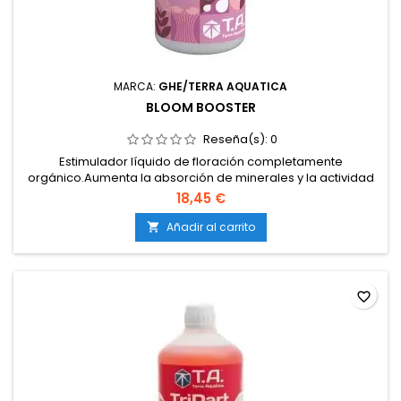
MARCA:
GHE/TERRA AQUATICA
BLOOM BOOSTER
Reseña(s):
0
Estimulador líquido de floración completamente
orgánico.Aumenta la absorción de minerales y la actividad
metabólica.Promueve el desarrollo de flores densas y
18,45 €
abundantes.Compatible con tierra, coco, hidroponía y
aplicaciones foliares.No usa hormonas sintéticas ni PGRs
Añadir al carrito

artificiales.
favorite_border