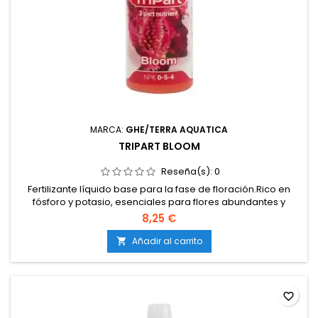
MARCA:
GHE/TERRA AQUATICA
TRIPART BLOOM
Reseña(s):
0
Fertilizante líquido base para la fase de floración.Rico en
fósforo y potasio, esenciales para flores abundantes y
resinosas.Estimula la producción de aceites esenciales y
8,25 €
aromas.Puede usarse en crecimiento en dosis bajas para
potenciar raíces.Compatible con sistemas en tierra, coco e
Añadir al carrito

hidroponía.
favorite_border