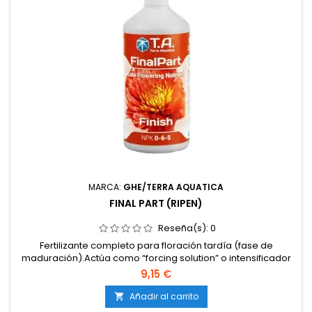
MARCA:
GHE/TERRA AQUATICA
FINAL PART (RIPEN)
Reseña(s):
0
Fertilizante completo para floración tardía (fase de
maduración).Actúa como “forcing solution” o intensificador
de maduración.No requiere potenciadores
9,15 €
adicionales.Adecuado para cultivos en hidroponía, suelo,
coco, interior y exterior.Formula tamponada que ayuda a
Añadir al carrito

estabilizar la solución nutritiva.