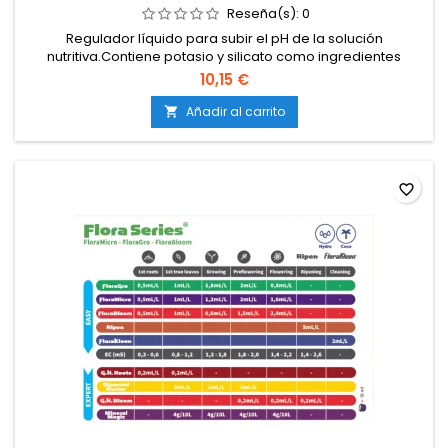
Reseña(s):
0
Regulador líquido para subir el pH de la solución
nutritiva.Contiene potasio y silicato como ingredientes
activos.Adecuado para aguas de baja mineralización o
10,15 €
cultivo hidropónico.Estabiliza y mantiene el pH ajustado,
evitando fluctuaciones bruscas.Compatible con cualquier
Añadir al carrito

sistema de cultivo en tierra, coco o hidroponía.
favorite_border