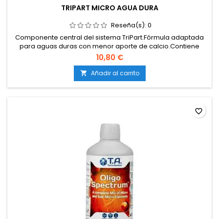
TRIPART MICRO AGUA DURA
Reseña(s):
0
Componente central del sistema TriPart.Fórmula adaptada
para aguas duras con menor aporte de calcio.Contiene
oligoelementos quelatados para máxima
10,80 €
asimilación.Estabiliza la solución nutritiva y mantiene el pH
más constante.Compatible con tierra, coco e hidroponía.
Añadir al carrito

favorite_border