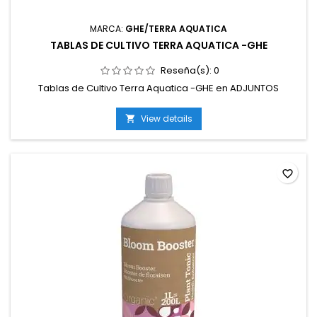
MARCA:
GHE/TERRA AQUATICA
TABLAS DE CULTIVO TERRA AQUATICA -GHE
Reseña(s):
0
Tablas de Cultivo Terra Aquatica -GHE en ADJUNTOS
View details

favorite_border