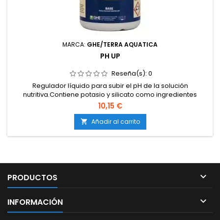
MARCA:
GHE/TERRA AQUATICA
PH UP
Reseña(s):
0
Regulador líquido para subir el pH de la solución
nutritiva.Contiene potasio y silicato como ingredientes
activos.Adecuado para aguas de baja mineralización o
10,15 €
cultivo hidropónico.Estabiliza y mantiene el pH ajustado,
evitando fluctuaciones bruscas.Compatible con cualquier
Añadir al carrito

sistema de cultivo en tierra, coco o hidroponía.

PRODUCTOS

INFORMACIÓN