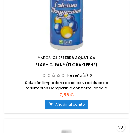
MARCA:
GHE/TERRA AQUATICA
FLASH CLEAN® (FLORAKLEEN®)
Reseña(s):
0
Solución limpiadora de sales y residuos de
fertilizantes.Compatible con tierra, coco e
hidroponía.Respeta la vida microbiana beneficiosa del
7,85 €
sustrato.Ideal para limpieza durante el cultivo y lavado final
pre-cosecha.Totalmente soluble y de fácil aplicación.
Añadir al carrito

favorite_border