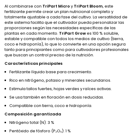
Al combinarse con
TriPart Micro
y
TriPart Bloom
, este
fertilizante permite crear un plan nutricional completo y
totalmente ajustable a cada fase del cultivo. La versatilidad de
este sistema facilita que el cultivador pueda personalizar las
proporciones según las necesidades específicas de las
plantas en cada momento.
TriPart Grow
es 100 % soluble,
estable y compatible con todos los medios de cultivo (tierra,
coco e hidroponía), lo que lo convierte en una opción segura
tanto para principiantes como para cultivadores profesionales
que buscan un control preciso de la nutrición.
Características principales
Fertilizante líquido base para crecimiento.
Rico en nitrógeno, potasio y minerales secundarios.
Estimula tallos fuertes, hojas verdes y raíces activas.
Se usa también en floración en dosis reducidas.
Compatible con tierra, coco e hidroponía.
Composición garantizada
Nitrógeno total (N): 3 %
Pentóxido de fósforo (P₂O₅): 1 %