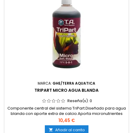
MARCA:
GHE/TERRA AQUATICA
TRIPART MICRO AGUA BLANDA
Reseña(s):
0
Componente central del sistema TriPart.Diseñado para agua
blanda con aporte extra de calcio.Aporta micronutrientes
esenciales quelatados.Estabiliza el pH y evita bloqueos
10,45 €
nutricionales.Compatible con tierra, coco e hidroponía.
Añadir al carrito
