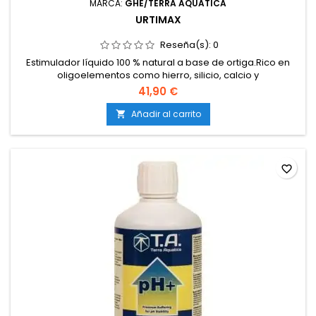
MARCA:
GHE/TERRA AQUATICA
URTIMAX
Reseña(s):
0
Estimulador líquido 100 % natural a base de ortiga.Rico en
oligoelementos como hierro, silicio, calcio y
magnesio.Refuerza la salud general y la resistencia de la
41,90 €
planta.Estimula la producción de clorofila y mejora la
fotosíntesis.Apto para agricultura ecológica.
Añadir al carrito

favorite_border