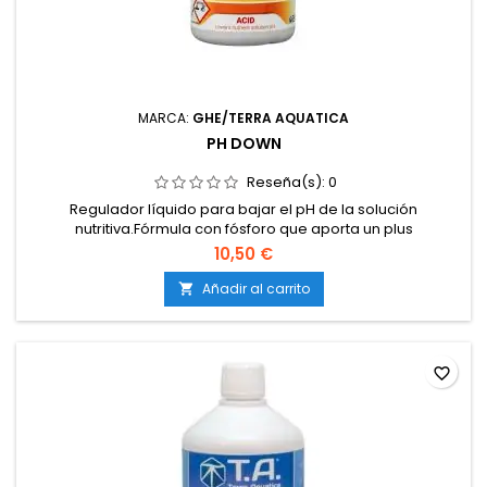
MARCA:
GHE/TERRA AQUATICA
PH DOWN
Reseña(s):
0
Regulador líquido para bajar el pH de la solución
nutritiva.Fórmula con fósforo que aporta un plus
nutritivo.Compatible con tierra, coco e hidroponía.Estable y
10,50 €
completamente soluble en agua.Evita bloqueos
nutricionales provocados por pH alto.
Añadir al carrito

favorite_border