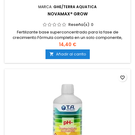
MARCA:
GHE/TERRA AQUATICA
NOVAMAX® GROW
Reseña(s):
0
Fertilizante base superconcentrado para la fase de
crecimiento.Fórmula completa en un solo componente,
práctica y eficiente.Incluye macronutrientes, calcio,
14,40 €
magnesio, azufre y oligoelementos quelatados.Enriquecido
con ácidos húmicos que mejoran la
Añadir al carrito

biodisponibilidad.Compatible con tierra, coco e hidroponía.
favorite_border