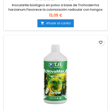
Inoculante biológico en polvo a base de Trichoderma
harzianum.Favorece la colonización radicular con hongos
beneficiosos.Protege las raíces frente a patógenos del
13,05 €
suelo.Mejora la absorción de nutrientes y la disponibilidad
de minerales.Compatible con cultivos en tierra, coco e
Añadir al carrito

hidroponía.
favorite_border