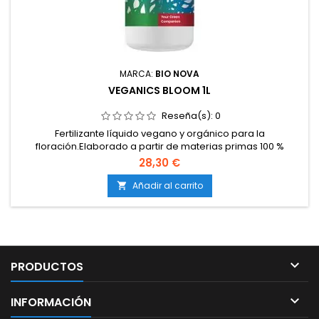
MARCA:
BIO NOVA
VEGANICS BLOOM 1L
Reseña(s):
0
Fertilizante líquido vegano y orgánico para la
floración.Elaborado a partir de materias primas 100 %
vegetales.Estimula la formación de flores densas, resinosas
28,30 €
y aromáticas.Favorece la actividad microbiana en el
sustrato.Apto para todo tipo de cultivos, en interior y exterior.
Añadir al carrito


PRODUCTOS

INFORMACIÓN