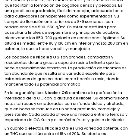
que facilitan la formación de cogollos densos y pesados. Es
una genética agradecida, fácil de manejar, adecuada tanto
para cultivadores principiantes como experimentados. Su
tiempo de floración en interior es de 8-9 semanas, con
rendimientos de 500-550 g/m². En exterior está lista para
cosechar a finales de septiembre o principios de octubre,
alcanzando los 650-700 g/planta en condiciones óptimas. Su
altura es media, entre 90 y 130 cm en interior y hasta 200 cm en
exterior, lo que la hace versátil y manejable.
Los cogollos de
Nicole x OG
son grandes, compactos y
recubiertos de una gruesa capa de resina brillante que los
hace especialmente atractivos. La producción de tricomas es
tan abundante que resulta una variedad excelente para
extracciones de gran calidad, como hachís o rosin, donde
mantiene todo su potencial aromático.
En lo organoléptico,
Nicole x OG
combina a la perfección la
intensidad de la OG con la dulzura de Nicole. Su aroma fusiona
notas terrosas y amaderadas con un fondo dulce y afrutado,
que en boca se traduce en un sabor profundo, complejo y
persistente. Cada calada ofrece una mezcla entre lo terroso y
especiado de OG Kush y el carácter frutal y goloso de Nicole.
En cuanto a efectos,
Nicole x OG
es una variedad potente, con
un THC que se sitúa entre el 18 y el 20%. Su efecto es