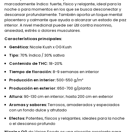
marcadamente índico: fuerte, físico y relajante, ideal para la
noche o para momentos en los que se busca desconectar y
descansar profundamente. También aporta un toque mental
placentero y calmante que ayuda a alcanzar un estado de paz
interior. A nivel medicinal puede ser útil contra insomnio,
ansiedad, estrés o dolores musculares.
Características principales:
Genética:
Nicole Kush x OG Kush
Tipo:
70% índica / 30% sativa
Contenido de THC:
18-20%
Tiempo de floración:
8-9 semanas en interior
Producción en interior:
500-550 g/m²
Producción en exterior:
650-700 g/planta
Altura:
90-130 cm en interior; hasta 200 cm en exterior
Aromas y sabores:
Terrosos, amaderados y especiados
con un fondo dulce y afrutado
Efectos:
Potentes, físicos y relajantes; ideales para la noche
o el descanso profundo
Nicole x OG
de Vision Seeds es una elección excelente para