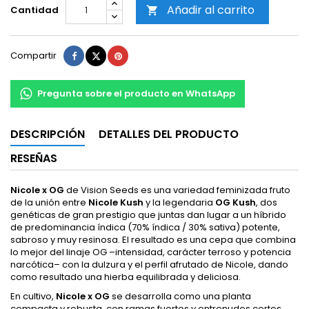
Añadir al carrito
Cantidad

Compartir
Tuitear
Pinterest
Compartir
Pregunta sobre el producto en WhatsApp
DESCRIPCIÓN
DETALLES DEL PRODUCTO
RESEÑAS
Nicole x OG
de Vision Seeds es una variedad feminizada fruto
de la unión entre
Nicole Kush
y la legendaria
OG Kush
, dos
genéticas de gran prestigio que juntas dan lugar a un híbrido
de predominancia índica (70% índica / 30% sativa) potente,
sabroso y muy resinosa. El resultado es una cepa que combina
lo mejor del linaje OG –intensidad, carácter terroso y potencia
narcótica– con la dulzura y el perfil afrutado de Nicole, dando
como resultado una hierba equilibrada y deliciosa.
En cultivo,
Nicole x OG
se desarrolla como una planta
compacta y robusta, con ramas fuertes y entrenudos cortos