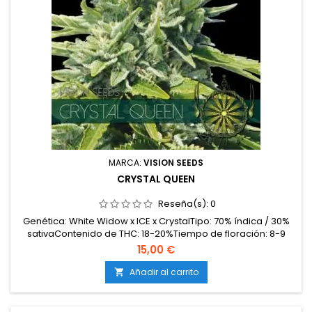
MARCA:
VISION SEEDS
CRYSTAL QUEEN
Reseña(s):
0
Genética: White Widow x ICE x CrystalTipo: 70% índica / 30%
sativaContenido de THC: 18-20%Tiempo de floración: 8-9
semanas en interiorProducción en interior: 500-600
15,00 €
g/m²Producción en exterior: 650-700 g/plantaAltura: 90-130
cm en interior; hasta 200 cm en exteriorAromas y
Añadir al carrito

sabores: Dulces, afrutados, terrosos y especiadosEfectos:...