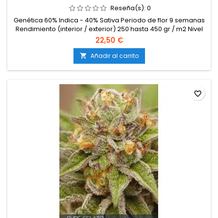
Reseña(s):
0
Genética 60% Indica - 40% Sativa Periodo de flor 9 semanas
Rendimiento (interior / exterior) 250 hasta 450 gr / m2 Nivel
de THC Alto
22,50 €
Añadir al carrito

favorite_border