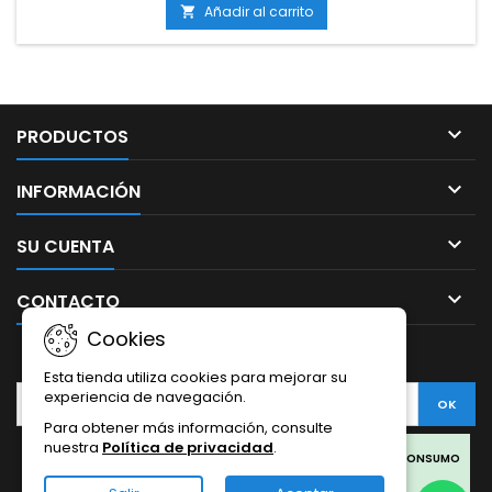
cm en interior; hasta 180 cm en exteriorAromas y
Añadir al carrito

sabores: Dulces, afrutados, terrosos y especiados, con notas
amaderadas...

PRODUCTOS

INFORMACIÓN

SU CUENTA

CONTACTO
Cookies
BOLETÍN
Esta tienda utiliza cookies para mejorar su
experiencia de navegación.
Para obtener más información, consulte
nuestra
Política de privacidad
.
Facebook
Twitter
Rss
Instagram
LinkedIn
LOS PRODUCTOS SON SOLO PARA COLECCIONISMO Y NO PARA CONSUMO
HUMANO.