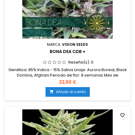
MARCA:
VISION SEEDS
BONA DEA CDB +
Reseña(s):
0
Genética: 85% Indica - 15% Sativa Linaje: Aurora Boreal, Black
Domina, Afghani Periodo de flor: 8 semanas Mes de
cosecha: octubre Rendimiento (interior / exterior): 300 gr /
22,50 €
m2 Estatura (interior / exterior): 70/80 cm Nivel de THC: Muy
bajo CBD : Alto 8%
Añadir al carrito

favorite_border