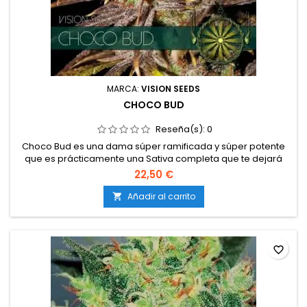
MARCA:
VISION SEEDS
CHOCO BUD
Reseña(s):
0
Choco Bud es una dama súper ramificada y súper potente
que es prácticamente una Sativa completa que te dejará
boquiabierto y llenará cualquier tienda de cultivo, habitación
22,50 €
o incluso jardín si le das la oportunidad. “Choco Bud” se
disparará tanto en interiores como en exteriores. Coco,
Añadir al carrito

hidroponía o tierra, dale algo para crecer y se irá. Sí,
tenemos uno...
favorite_border