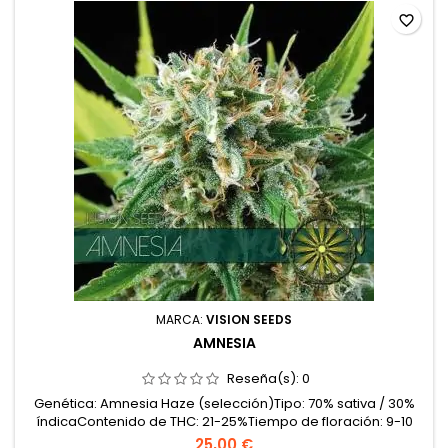
favorite_border
MARCA:
VISION SEEDS
AMNESIA
Reseña(s):
0
Genética: Amnesia Haze (selección)Tipo: 70% sativa / 30%
índicaContenido de THC: 21-25%Tiempo de floración: 9-10
semanas en interiorCosecha en exterior: Mediados – finales
25,00 €