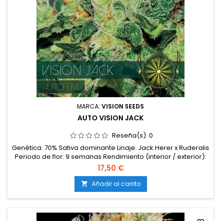
MARCA:
VISION SEEDS
AUTO VISION JACK
Reseña(s):
0
Genética: 70% Sativa dominante Linaje: Jack Herer x Ruderalis
Periodo de flor: 9 semanas Rendimiento (interior / exterior):
80 - 100 (± 400gr / m2) Estatura (interior / exterior): 80/100 cm
17,50 €
Nivel de THC: Moderar
Añadir al carrito
