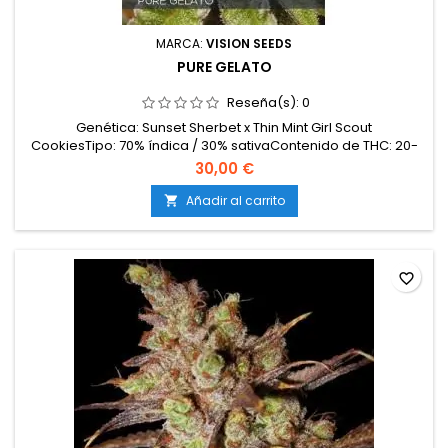
MARCA:
VISION SEEDS
PURE GELATO
Reseña(s):
0
Genética: Sunset Sherbet x Thin Mint Girl Scout
CookiesTipo: 70% índica / 30% sativaContenido de THC: 20-
22%Tiempo de floración: 8-9 semanas en interiorProducción
30,00 €
en interior: 500-550 g/m²Producción en exterior: 650-700
g/plantaAltura: 90-130 cm en interior; hasta 200 cm en
Añadir al carrito

exteriorAromas y sabores: Dulces, cremosos, afrutados y...
favorite_border