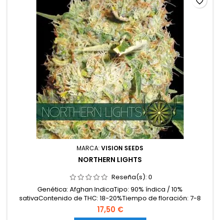
favorite_border
MARCA:
VISION SEEDS
NORTHERN LIGHTS
Reseña(s):
0
Genética: Afghan IndicaTipo: 90% índica / 10%
sativaContenido de THC: 18-20%Tiempo de floración: 7-8
semanas en interiorProducción en interior: 500-550
17,50 €
g/m²Producción en exterior: 650-700 g/plantaAltura: 90-120