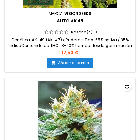
MARCA:
VISION SEEDS
AUTO AK 49
Reseña(s):
0
Genética: AK-49 (AK-47) x RuderalisTipo: 65% sativa / 35%
índicaContenido de THC: 18-20%Tiempo desde germinación
a cosecha: 9-10 semanasProducción en interior: 400-450
17,50 €
g/m²Producción en exterior: 60-120 g/plantaAltura: 60-100
cm en interior; hasta 120 cm en exteriorAromas y
Añadir al carrito

sabores: Florales, especiados, terrosos, dulces y...
favorite_border