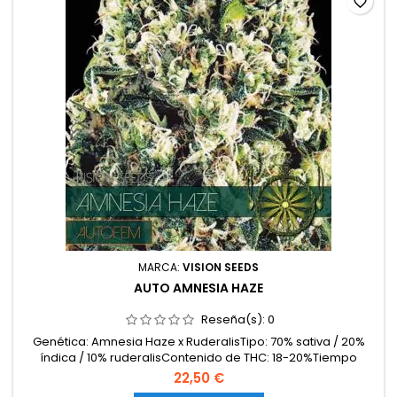
favorite_border
MARCA:
VISION SEEDS
AUTO AMNESIA HAZE
Reseña(s):
0
Genética: Amnesia Haze x RuderalisTipo: 70% sativa / 20%
índica / 10% ruderalisContenido de THC: 18-20%Tiempo
desde germinación a cosecha: 10-11 semanasProducción en
22,50 €
interior: 400-450 g/m²Producción en exterior: 60-120