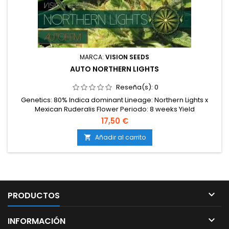
MARCA:
VISION SEEDS
AUTO NORTHERN LIGHTS
Reseña(s):
0
Genetics: 80% Indica dominant Lineage: Northern Lights x
Mexican Ruderalis Flower Periodo: 8 weeks Yield
(indoor/outdoor): 30 – 50 (± 120 gr/m2) Stature
17,50 €
(indoor/outdoor): 60/80 cm THC: Level High
Añadir al carrito


PRODUCTOS

INFORMACIÓN