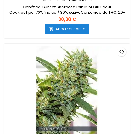
Genética: Sunset Sherbet x Thin Mint Girl Scout
CookiesTipo: 70% índica / 30% sativaContenido de THC: 20-
22%Tiempo de floración: 8-9 semanas en interiorProducción
30,00 €
en interior: 500-550 g/m²Producción en exterior: 650-700
g/plantaAltura: 90-130 cm en interior; hasta 200 cm en
Añadir al carrito

exteriorAromas y sabores: Dulces, cremosos, afrutados y...
favorite_border