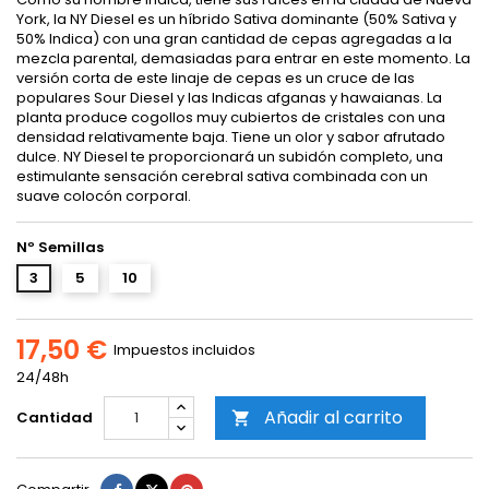
York, la NY Diesel es un híbrido Sativa dominante (50% Sativa y
50% Indica) con una gran cantidad de cepas agregadas a la
mezcla parental, demasiadas para entrar en este momento. La
versión corta de este linaje de cepas es un cruce de las
populares Sour Diesel y las Indicas afganas y hawaianas. La
planta produce cogollos muy cubiertos de cristales con una
densidad relativamente baja. Tiene un olor y sabor afrutado
dulce. NY Diesel te proporcionará un subidón completo, una
estimulante sensación cerebral sativa combinada con un
suave colocón corporal.
Nº Semillas
3
5
10
17,50 €
Impuestos incluidos
24/48h
Añadir al carrito
Cantidad

Compartir
Tuitear
Pinterest