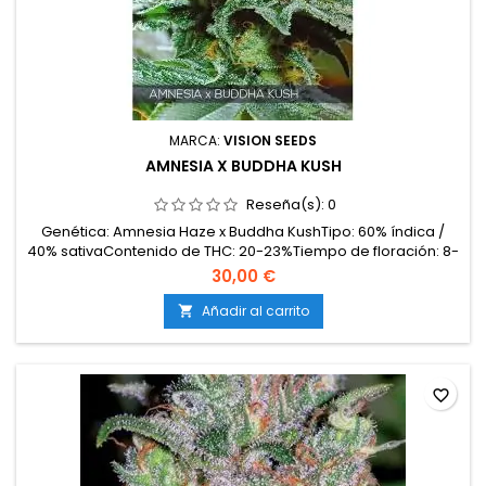
MARCA:
VISION SEEDS
AMNESIA X BUDDHA KUSH
Reseña(s):
0
Genética: Amnesia Haze x Buddha KushTipo: 60% índica /
40% sativaContenido de THC: 20-23%Tiempo de floración: 8-
9 semanas en interiorCosecha en exterior: Finales de
30,00 €
septiembre – principios de octubreProducción en
interior: 550-600 g/m²Producción en exterior: 650-700
Añadir al carrito

g/plantaAltura: 110-140 cm en interior; hasta 200 cm en
exterior...
favorite_border