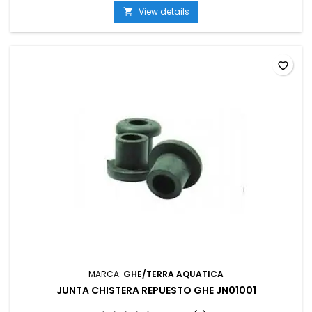
View details

favorite_border
MARCA:
GHE/TERRA AQUATICA
JUNTA CHISTERA REPUESTO GHE JN01001