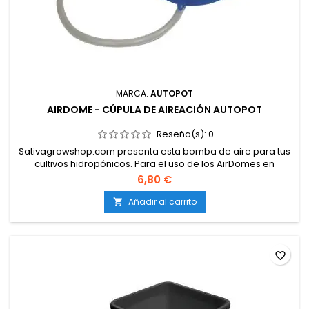
MARCA:
AUTOPOT
AIRDOME - CÚPULA DE AIREACIÓN AUTOPOT
Reseña(s):
0
Sativagrowshop.com presenta esta bomba de aire para tus
cultivos hidropónicos. Para el uso de los AirDomes en
sistemas de múltiples macetas, utilice una bomba de aire
6,80 €
grande o un compresor. Con el funcionamiento de más de 6
AirDomes emplee tubería de 16mm para una mejor
Añadir al carrito

distribución del aire. Utilize un medio de cultivo que lleve
perlita o arlita ya que...
favorite_border