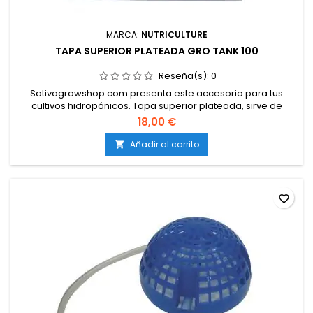
MARCA:
NUTRICULTURE
TAPA SUPERIOR PLATEADA GRO TANK 100
Reseña(s):
0
Sativagrowshop.com presenta este accesorio para tus
cultivos hidropónicos. Tapa superior plateada, sirve de
recambio para el Gro Tank 100.
18,00 €
Añadir al carrito

favorite_border