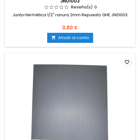
JN01003
Reseña(s):
0
Junta Hermética 1/2" ranura 2mm Repuesto GHE JN01003
0,80 €
Añadir al carrito

favorite_border