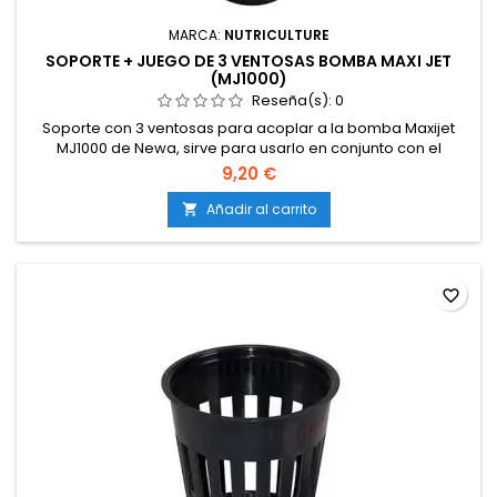
MARCA:
NUTRICULTURE
SOPORTE + JUEGO DE 3 VENTOSAS BOMBA MAXI JET
(MJ1000)
Reseña(s):
0
Soporte con 3 ventosas para acoplar a la bomba Maxijet
MJ1000 de Newa, sirve para usarlo en conjunto con el
propagador X-Stream de 120 plantas.
9,20 €
Añadir al carrito

favorite_border