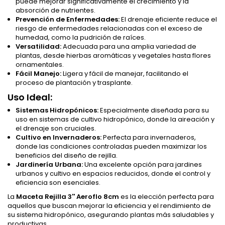
puede mejorar significativamente el crecimiento y la
absorción de nutrientes.
Prevención de Enfermedades:
El drenaje eficiente reduce el
riesgo de enfermedades relacionadas con el exceso de
humedad, como la pudrición de raíces.
Versatilidad:
Adecuada para una amplia variedad de
plantas, desde hierbas aromáticas y vegetales hasta flores
ornamentales.
Fácil Manejo:
Ligera y fácil de manejar, facilitando el
proceso de plantación y trasplante.
Uso Ideal:
Sistemas Hidropónicos:
Especialmente diseñada para su
uso en sistemas de cultivo hidropónico, donde la aireación y
el drenaje son cruciales.
Cultivo en Invernaderos:
Perfecta para invernaderos,
donde las condiciones controladas pueden maximizar los
beneficios del diseño de rejilla.
Jardinería Urbana:
Una excelente opción para jardines
urbanos y cultivo en espacios reducidos, donde el control y
eficiencia son esenciales.
La
Maceta Rejilla 3'' Aeroflo 8cm
es la elección perfecta para
aquellos que buscan mejorar la eficiencia y el rendimiento de
su sistema hidropónico, asegurando plantas más saludables y
productivas.