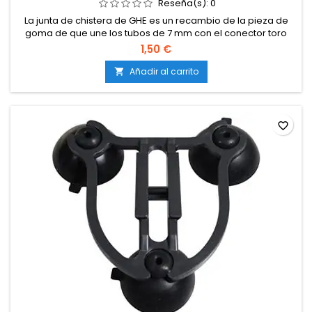
Reseña(s):
0
La junta de chistera de GHE es un recambio de la pieza de
goma de que une los tubos de 7 mm con el conector toro
macho en los tubos de riego de los sistemas de General
1,50 €
hydroponics.Utilizado en sistemas hidropónicos de GHE
como los Dutch Pot.
Añadir al carrito

favorite_border