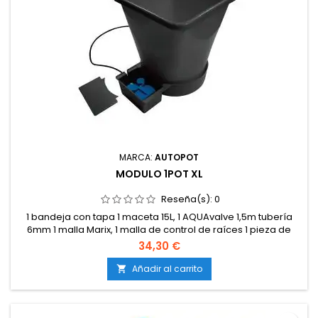
MARCA:
AUTOPOT
MODULO 1POT XL
Reseña(s):
0
1 bandeja con tapa 1 maceta 15L, 1 AQUAvalve 1,5m tubería
6mm 1 malla Marix, 1 malla de control de raíces 1 pieza de
unión en 5 6mm 1 pieza de unión en T 16/6mm 1 instrucciones
34,30 €
de montaje.
Añadir al carrito
