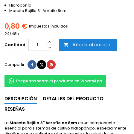
Hidroponía
Maceta Rejilla 3'' Aeroflo 8cm.
0,80 €
Impuestos incluidos
24/48h
Añadir al carrito
Cantidad

Compartir
Tuitear
Pinterest
Compartir
Pregunta sobre el producto en WhatsApp
DESCRIPCIÓN
DETALLES DEL PRODUCTO
RESEÑAS
La
Maceta Rejilla 3'' Aeroflo de 8cm
es un componente
esencial para sistemas de cultivo hidropónico, especialmente
diseñada para optimizar el crecimiento y la salud de tus