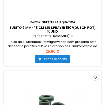
MARCA:
GHE/TERRA AQUATICA
TUBITO 7 MM-48 CM SIN SPRAYER 180º(DUTCH POT)
10UND
Reseña(s):
0
Bolsa de 10 unidades Sativagrowshop.com presenta este
accesorio para tus cultivos hidropónicos. Tubito flexible de
48 cm de largo, sin aspersor. Pieza recambio para sistema
25,60 €
Dutch Pot de GHE.
Añadir al carrito

favorite_border