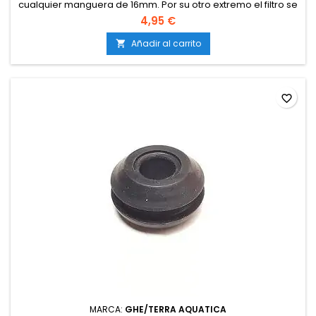
cualquier manguera de 16mm. Por su otro extremo el filtro se
reduce a 6mm, permitiendo conectarlo a cualquier sistema
4,95 €
de riego AutoPot de entre 1 y 6 módulos.
Añadir al carrito

favorite_border
MARCA:
GHE/TERRA AQUATICA