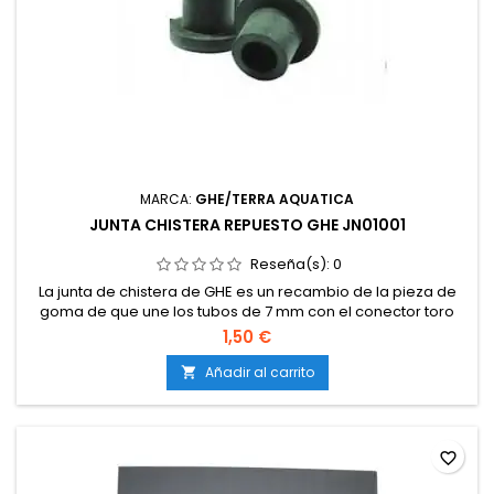
MARCA:
GHE/TERRA AQUATICA
JUNTA CHISTERA REPUESTO GHE JN01001
Reseña(s):
0
La junta de chistera de GHE es un recambio de la pieza de
goma de que une los tubos de 7 mm con el conector toro
macho en los tubos de riego de los sistemas de General
1,50 €
hydroponics.Utilizado en sistemas hidropónicos de GHE
como los Dutch Pot.
Añadir al carrito

favorite_border