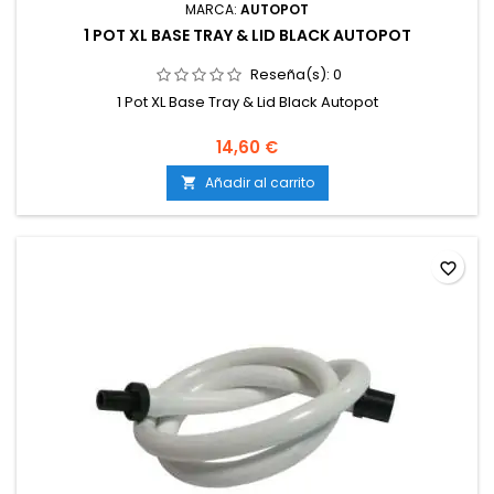
MARCA:
AUTOPOT
1 POT XL BASE TRAY & LID BLACK AUTOPOT
Reseña(s):
0
1 Pot XL Base Tray & Lid Black Autopot
14,60 €
Añadir al carrito

favorite_border