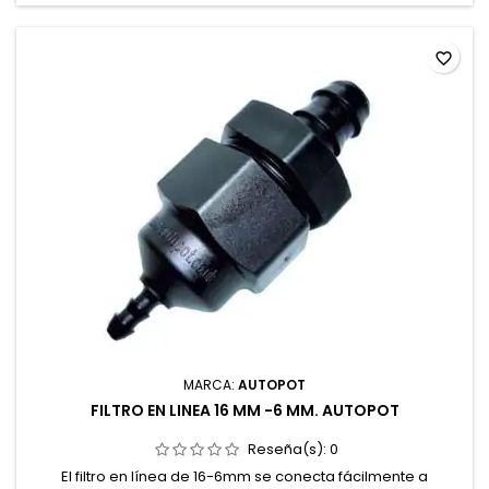
favorite_border
MARCA:
AUTOPOT
FILTRO EN LINEA 16 MM -6 MM. AUTOPOT
Reseña(s):
0
El filtro en línea de 16-6mm se conecta fácilmente a