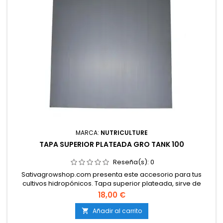
MARCA:
NUTRICULTURE
TAPA SUPERIOR PLATEADA GRO TANK 100
Reseña(s):
0
Sativagrowshop.com presenta este accesorio para tus
cultivos hidropónicos. Tapa superior plateada, sirve de
recambio para el Gro Tank 100.
18,00 €
Añadir al carrito
