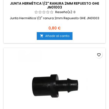
JUNTA HERMÉTICA 1/2" RANURA 2MM REPUESTO GHE
JN01003
Reseña(s):
0
Junta Hermética 1/2" ranura 2mm Repuesto GHE JN01003
0,80 €
Añadir al carrito

favorite_border