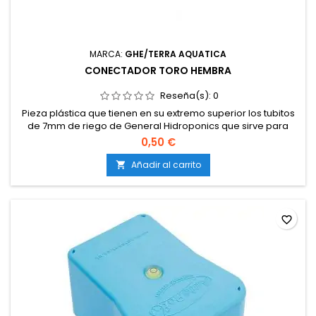
MARCA:
GHE/TERRA AQUATICA
CONECTADOR TORO HEMBRA
Reseña(s):
0
Pieza plástica que tienen en su extremo superior los tubitos
de 7mm de riego de General Hidroponics que sirve para
sujetar el sprayer de 180º.
0,50 €
Añadir al carrito

favorite_border