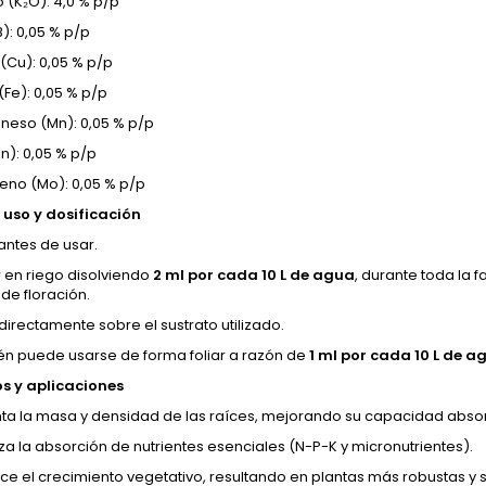
o (K₂O): 4,0 % p/p
): 0,05 % p/p
(Cu): 0,05 % p/p
(Fe): 0,05 % p/p
eso (Mn): 0,05 % p/p
n): 0,05 % p/p
eno (Mo): 0,05 % p/p
uso y dosificación
antes de usar.
r en riego disolviendo
2 ml por cada 10 L de agua
, durante toda la
de floración.
directamente sobre el sustrato utilizado.
n puede usarse de forma foliar a razón de
1 ml por cada 10 L de a
os y aplicaciones
a la masa y densidad de las raíces, mejorando su capacidad absor
za la absorción de nutrientes esenciales (N-P-K y micronutrientes).
ce el crecimiento vegetativo, resultando en plantas más robustas y 