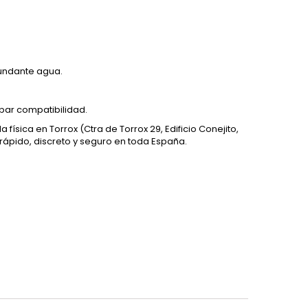
abundante agua.
obar compatibilidad.
da física en Torrox (Ctra de Torrox 29, Edificio Conejito,
ápido, discreto y seguro en toda España.