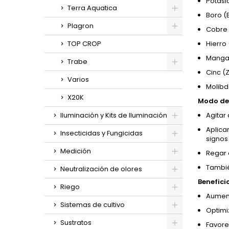
Potasi
Terra Aquatica
Boro (B
Plagron
Cobre 
TOP CROP
Hierro 
Mangan
Trabe
Cinc (Z
Varios
Molibd
X20K
Modo de 
Iluminación y Kits de Iluminación
Agitar 
Aplica
Insecticidas y Fungicidas
signos 
Medición
Regar 
Tambié
Neutralización de olores
Benefici
Riego
Aument
Sistemas de cultivo
Optimi
Sustratos
Favore