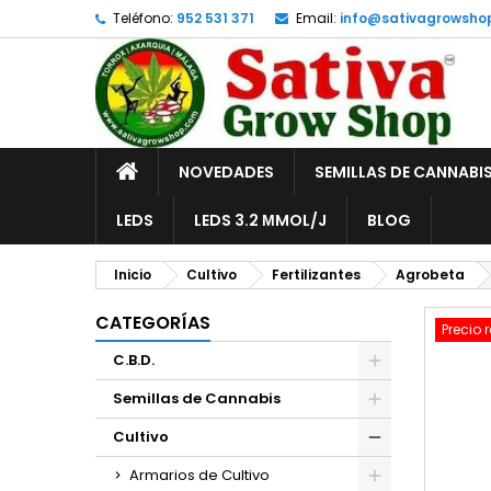
Teléfono:
952 531 371
Email:
info@sativagrowsho
A
C
I
add_circle_outline
De
No
INICIO
NOVEDADES
SEMILLAS DE CANNABI
LEDS
LEDS 3.2 ΜMOL/J
BLOG
Inicio
Cultivo
Fertilizantes
Agrobeta
CATEGORÍAS
Precio 
C.B.D.
Semillas de Cannabis
Cultivo
Armarios de Cultivo