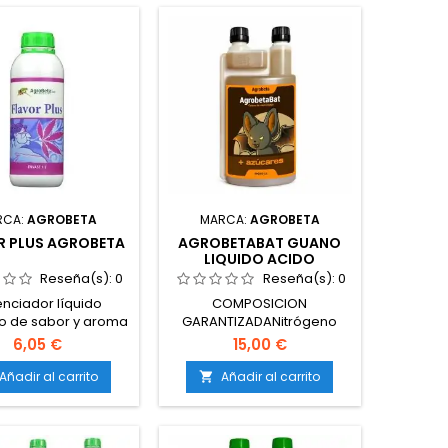
RCA:
AGROBETA
MARCA:
AGROBETA
R PLUS AGROBETA
AGROBETABAT GUANO
LIQUIDO ACIDO
AGROBETA
Reseña(s):
0
Reseña(s):
0
nciador líquido
COMPOSICION
o de sabor y aroma
GARANTIZADANitrógeno
oración.Composición
total ......................... 1.00 % p/p
6,05 €
15,00 €
ada, sin minerales
Fósforo (P2O5) total
adidos.Elevado
................. 10.00 % p/p Potasio
Añadir al carrito
Añadir al carrito

nido de azúcares
(K2O) total .................... 1.00 %
reductores y
p/p Calcio (CaO)
oácidos.Aporta
............................ 4.00 % p/p
otasio como
Materia Orgánica .....................