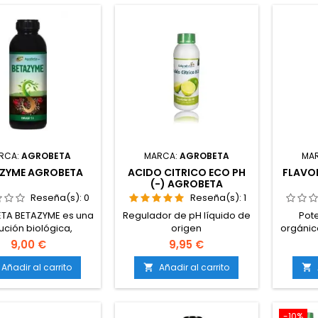
RCA:
AGROBETA
MARCA:
AGROBETA
MA
ZYME AGROBETA
ACIDO CITRICO ECO PH
FLAVO
(-) AGROBETA
Reseña(s):
0
Reseña(s):
1
TA BETAZYME es una
Regulador de pH líquido de
Pote
ución biológica,
origen
orgánic
nte concentrada, de
natural.Especialmente
para fl
9,00 €
9,95 €
ezcla de enzimas,
formulado para bajar el pH
filtr
 de transformar las
de la solución nutritiva.100 %
añ
Añadir al carrito
Añadir al carrito


muertas y el exceso
apto para agricultura
conte
s en nutrientes para
ecológica.Mejora la
estras plantas.
disponibilidad de nutrientes
amin
-10%
en el sustrato.Favorece el
p