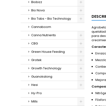
Biobizz
Bio Nova
DESCRI
Bio Tabs - Bio Technology
Cannaboom
Agrobeta
quelatad
Canna Nutrients
para desa
crecimie
CBG
Caracter
Green House Feeding
Enraiz
Grotek
Mezcla
Contie
Growth Technology
Compat
Guanokalong
Mejora
Hesi
Composi
Hy-Pro
Nitróge
Fósforo
Mills