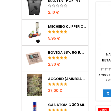
MACETA THOR 14 L
2,10 €
MECHERO CLIPPER OCULTACIÓN
5,95 €
BOVEDA 58% 8G 1UDS
MA
BETA
2,30 €
AGROBE
ACCORD (AMNESIA CORDOBESA)
sol
altame
una m
27,00 €
capaces

raíces 
de sale
GAS ATOMIC 300 ML
nu
-25%