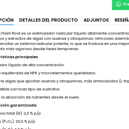
Pr
PCIÓN
DETALLES DEL PRODUCTO
ADJUNTOS
RESEÑ
 Flash Root es un estimulador radicular líquido altamente concen
os y extractos de algas con auxinas y citoquininas, reforzado ademá
rrollar un sistema radicular potente, lo que se traduce en una mejor
nto más vigoroso desde fases tempranas.
ísticas principales
ador líquido de alta concentración.
 equilibrada de NPK y microelementos quelatados.
ne algas que aportan auxinas y citoquininas, más aminoácidos (L-tri
ible con todo tipo de sustratos.
 la absorción de nutrientes desde el suelo.
ción garantizada
no total (N): 2,0 % p/p
 (P₂O₅): 20,0 % p/p