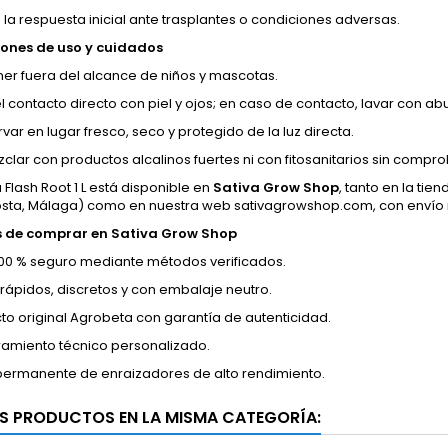
 la respuesta inicial ante trasplantes o condiciones adversas.
ones de uso y cuidados
er fuera del alcance de niños y mascotas.
 el contacto directo con piel y ojos; en caso de contacto, lavar con 
var en lugar fresco, seco y protegido de la luz directa.
clar con productos alcalinos fuertes ni con fitosanitarios sin compr
Flash Root 1 L está disponible en
Sativa Grow Shop
, tanto en la tien
osta, Málaga) como en nuestra web sativagrowshop.com, con envío r
s de comprar en Sativa Grow Shop
00 % seguro mediante métodos verificados.
 rápidos, discretos y con embalaje neutro.
to original Agrobeta con garantía de autenticidad.
amiento técnico personalizado.
permanente de enraizadores de alto rendimiento.
S PRODUCTOS EN LA MISMA CATEGORÍA: