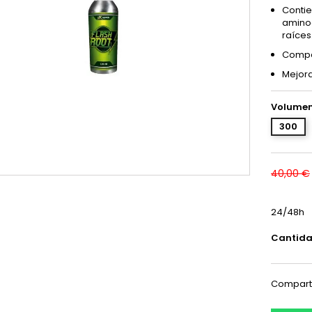
Contie
aminoá
raíces
Compat
Mejora
Volumen
300
40,00 €
24/48h
Cantid
Compart