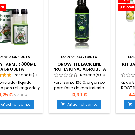
equilibrio microbiano
ma
ta!
¡En ofert
beneficioso.Compatible
saboriz
con tierra, coco e
expresi
hidroponía.Puede usarse
los co
en cultivos de interior y
con
exterior....
RCA:
AGROBETA
MARCA:
AGROBETA
MA
Y FARMER 300ML
GROWTH BLACK LINE
KIT B
AGROBETA
PROFESIONAL AGROBETA
Reseña(s):
1
Reseña(s):
0
enciador líquido
Fertilizante 100 % orgánico
Kit de 5
o para el engorde y
para fase de crecimiento
ROOT 1
cierre de la
vegetativo.Enriquecido con
PK 
0,25 €
13,30 €
44
27,00 €
ración.Contiene
ácidos húmicos y fúlvicos,
ohidratos, ácidos
algas, aminoácidos,
Añadir al carrito
Añadir al carrito


nicos, almidón y
vitaminas y
gluconato de
microelementos.Mejora el
Aumenta la densidad
sistema radicular,
ompacidad de los
estructura foliar y
ogollos tras el
crecimiento verde.Aumenta