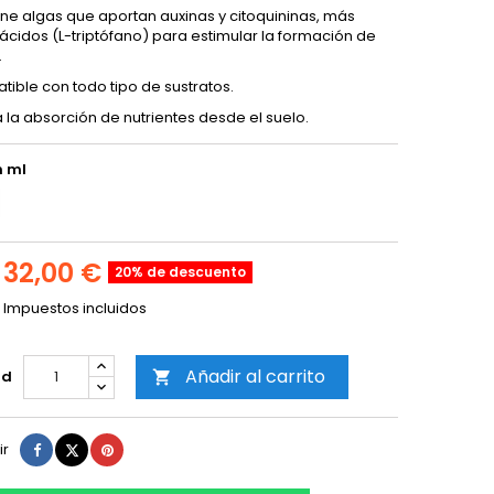
ne algas que aportan auxinas y citoquininas, más
cidos (L-triptófano) para estimular la formación de
.
ible con todo tipo de sustratos.
 la absorción de nutrientes desde el suelo.
 ml
32,00 €
20% de descuento
Impuestos incluidos
Añadir al carrito
ad

Compartir
Tuitear
Pinterest
ir