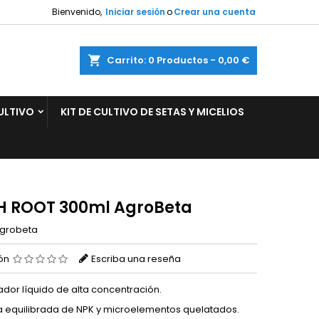
Bienvenido,
Iniciar sesión
o
Crear una cuenta
×
×
×
ar
Carrito
0
Productos -
0,00 €
ULTIVO
KIT DE CULTIVO DE SETAS Y MICELIOS
n
s
H ROOT 300ml AgroBeta
grobeta
ión
Escriba una reseña
ador líquido de alta concentración.
 equilibrada de NPK y microelementos quelatados.