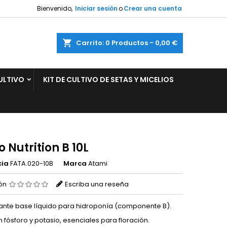
Bienvenido,
Iniciar sesión
o
Crear una cuenta
×
×
×
ar
Carrito
0
Productos -
0,00 €
ULTIVO
KIT DE CULTIVO DE SETAS Y MICELIOS
n
s
 Nutrition B 10L
cia
FATA.020-10B
Marca
Atami
ión
Escriba una reseña
izante base líquido para hidroponía (componente B).
n fósforo y potasio, esenciales para floración.