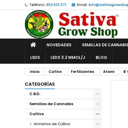
Teléfono:
952 531 371
Email:
info@sativagrowsho
A
C
I
add_circle_outline
De
No
INICIO
NOVEDADES
SEMILLAS DE CANNABI
LEDS
LEDS 3.2 ΜMOL/J
BLOG
Inicio
Cultivo
Fertilizantes
Atami
B´
CATEGORÍAS
C.B.D.
Semillas de Cannabis
Cultivo
Armarios de Cultivo