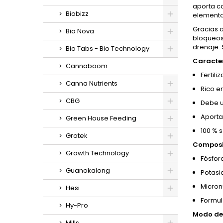
aporta ca
Biobizz
elemento
Gracias a
Bio Nova
bloqueos 
drenaje. 
Bio Tabs - Bio Technology
Caracter
Cannaboom
Fertil
Canna Nutrients
Rico en
CBG
Debe u
Aporta
Green House Feeding
100 % 
Grotek
Composi
Growth Technology
Fósfor
Guanokalong
Potasi
Micronu
Hesi
Formul
Hy-Pro
Modo de 
Mills