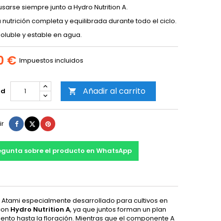
sarse siempre junto a Hydro Nutrition A.
 nutrición completa y equilibrada durante todo el ciclo.
soluble y estable en agua.
0 €
Impuestos incluidos
Añadir al carrito
ad

Compartir
Tuitear
Pinterest
ir
egunta sobre el producto en WhatsApp
 Atami especialmente desarrollado para cultivos en
con
Hydro Nutrition A
, ya que juntos forman un plan
miento hasta la floración. Mientras que el componente A