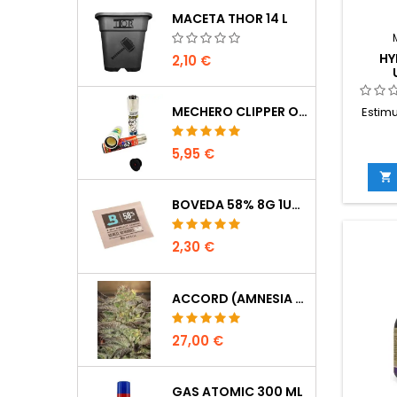
MACETA THOR 14 L
HY
2,10 €
MECHERO CLIPPER OCULTACIÓN
Estim
hidrop
5,95 €
crec
equil

sist
BOVEDA 58% 8G 1UDS
e
pl
absorc
2,30 €
los nu
con fer
A+B y
ACCORD (AMNESIA CORDOBESA)
27,00 €
GAS ATOMIC 300 ML