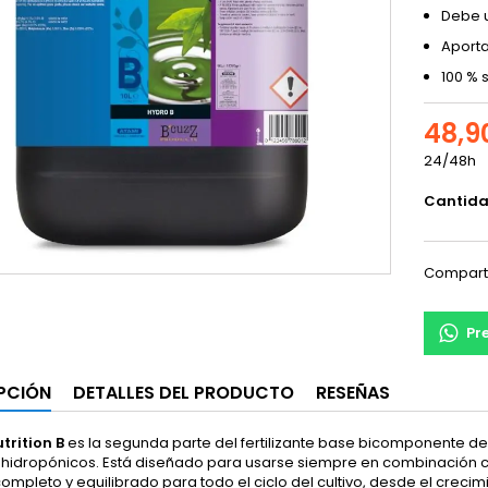
Debe u
Aporta
100 % 
48,9
24/48h
Cantid
Compart
Pr
PCIÓN
DETALLES DEL PRODUCTO
RESEÑAS
trition B
es la segunda parte del fertilizante base bicomponente de
 hidropónicos. Está diseñado para usarse siempre en combinación 
 completo y equilibrado para todo el ciclo del cultivo, desde el creci