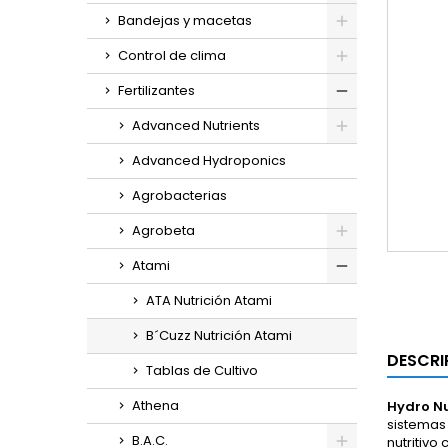
Bandejas y macetas
Control de clima
Fertilizantes
Advanced Nutrients
Advanced Hydroponics
Agrobacterias
Agrobeta
Atami
ATA Nutrición Atami
B´Cuzz Nutrición Atami
DESCRI
Tablas de Cultivo
Athena
Hydro Nu
sistemas
B.A.C.
nutritivo