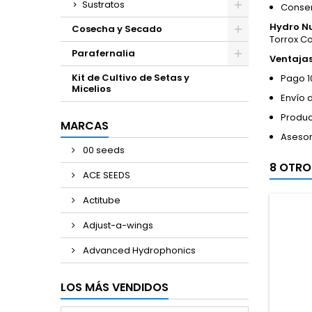
Sustratos
Conserv
Hydro Nu
Cosecha y Secado
Torrox C
Parafernalia
Ventaja
Kit de Cultivo de Setas y
Pago 1
Micelios
Envío 
Produc
MARCAS
Asesor
00 seeds
8 OTRO
ACE SEEDS
Actitube
Adjust-a-wings
Advanced Hydrophonics
LOS MÁS VENDIDOS