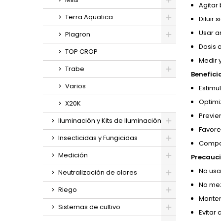
Agitar 
Terra Aquatica
Diluir
Usar a
Plagron
Dosis o
TOP CROP
Medir y
Trabe
Benefici
Varios
Estimu
Optimiz
X20K
Previe
Iluminación y Kits de Iluminación
Favore
Insecticidas y Fungicidas
Compat
Medición
Precauci
No usar
Neutralización de olores
No me
Riego
Manten
Sistemas de cultivo
Evitar