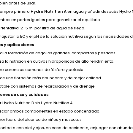
bien antes de usar.
 siempre primero
Hydro Nutrition A
en agua y añadir después Hydro Nu
mbos en partes iguales para garantizar el equilibrio.
rientativa: 2–5 ml por litro de agua de riego.
 ajustar la EC y el pH de la solución nutritiva según las necesidades d
os y aplicaciones
la la formación de cogollos grandes, compactos y pesados.
a la nutrición en cultivos hidropónicos de alto rendimiento.
ne carencias comunes de fósforo y potasio.
ce una floración más abundante y de mejor calidad.
ible con sistemas de recirculación y de drenaje.
ones de uso y cuidados
 Hydro Nutrition B sin Hydro Nutrition A.
zclar ambos componentes en estado concentrado.
er fuera del alcance de niños y mascotas.
 contacto con piel y ojos; en caso de accidente, enjuagar con abund