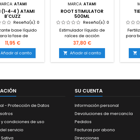
MARCA:
ATAMI
MARCA:
ATAMI
 (1-4-4 ) ATAMI
ROOT STIMULATOR
TI
B'CUZZ
500ML
Reseña(s):
0
Reseña(s):
0
izante base líquido
Estimulador líquido de
Fertil
ara la fase de
raíces de acción
para t
iento.Relación NPK
rápida.Favorece un sistema
A).
11,95 €
37,80 €
rada: 1-4-4.Estimula
radicular fuerte, sano y
nitróg
es fuertes, tallos
ramificado.Reduce el
Añadir al carrito
Añadir al carrito


ntes y hojas verdes y
estrés en trasplantes y
crecimi
sas.Compatible con
fases iniciales.Aumenta la
fuert
s los sustratos y
absorción de nutrientes y
hojas 
sistemas de
agua.Compatible con
siempr
tivo.Garantiza un
todos los sustratos y
con Tie
imiento estable y
sistemas de cultivo.
todo e
MACIÓN
SU CUENTA
saludable.
al - Protección de Datos
Información personal
sotros
Devoluciones de mercancía
 y condiciones de uso
Pedidos
del servicio
Facturas por abono
 Sativa
Direcciones