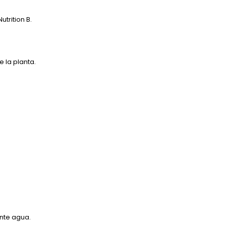
trition B.
e la planta.
ante agua.