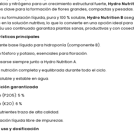
lcio y nitrógeno para un crecimiento estructural fuerte,
Hydro Nutrit
s clave para la formación de flores grandes, compactas y pesadas.
 su formulación líquida, pura y 100 % soluble,
Hydro Nutrition B
asegu
en la solución nutritiva, lo que lo convierte en una opción ideal para
Su uso continuado garantiza plantas sanas, productivas y con cosech
ísticas principales
izante base líquido para hidroponía (componente B).
 fósforo y potasio, esenciales para floración.
sarse siempre junto a Hydro Nutrition A.
 nutrición completa y equilibrada durante todo el ciclo.
soluble y estable en agua.
ción garantizada
o (P2O5): 5 %
o (K2O): 6 %
trientes traza de alta calidad.
ación líquida libre de impurezas.
uso y dosificación