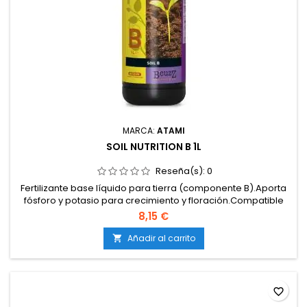
MARCA:
ATAMI
SOIL NUTRITION B 1L
Reseña(s):
0
Fertilizante base líquido para tierra (componente B).Aporta
fósforo y potasio para crecimiento y floración.Compatible
únicamente con Soil Nutrition A.100 % soluble y estable en
8,15 €
agua.Apto para todo el ciclo del cultivo.
Añadir al carrito

favorite_border