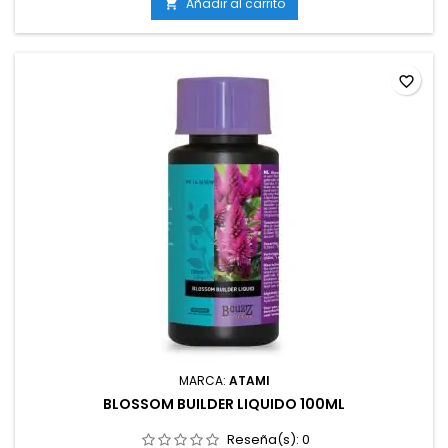
sustrato y sistema de riego.
Añadir al carrito

favorite_border
MARCA:
ATAMI
BLOSSOM BUILDER LIQUIDO 100ML
Reseña(s):
0