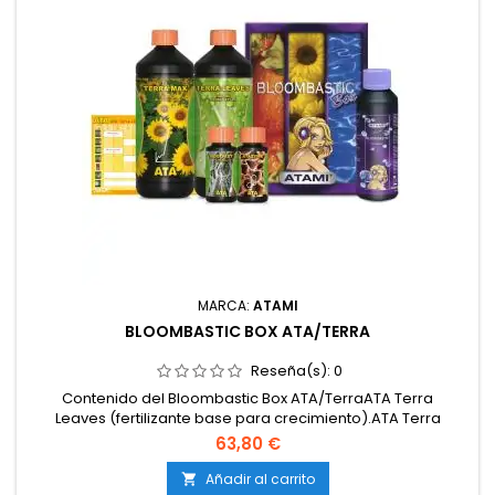
MARCA:
ATAMI
BLOOMBASTIC BOX ATA/TERRA
Reseña(s):
0
Contenido del Bloombastic Box ATA/TerraATA Terra
Leaves (fertilizante base para crecimiento).ATA Terra
Max (fertilizante base para floración).ATA
63,80 €
Rootfast (estimulador de raíces).ATA Bloom
Stimulator (acelerador de
Añadir al carrito
