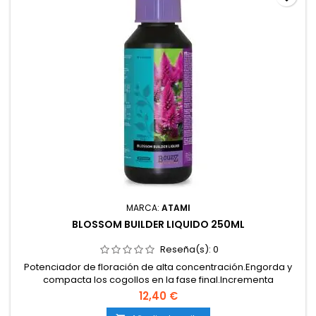
MARCA:
ATAMI
BLOSSOM BUILDER LIQUIDO 250ML
Reseña(s):
0
Potenciador de floración de alta concentración.Engorda y
compacta los cogollos en la fase final.Incrementa
notablemente el peso de la cosecha.Mejora la producción
12,40 €
de resina, aromas y sabores.Compatible con cualquier