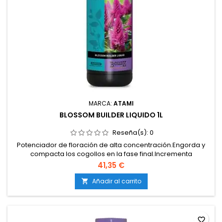
MARCA:
ATAMI
BLOSSOM BUILDER LIQUIDO 1L
Reseña(s):
0
Potenciador de floración de alta concentración.Engorda y
compacta los cogollos en la fase final.Incrementa
notablemente el peso de la cosecha.Mejora la producción
41,35 €
de resina, aromas y sabores.Compatible con cualquier
sustrato y sistema de riego.
Añadir al carrito

favorite_border