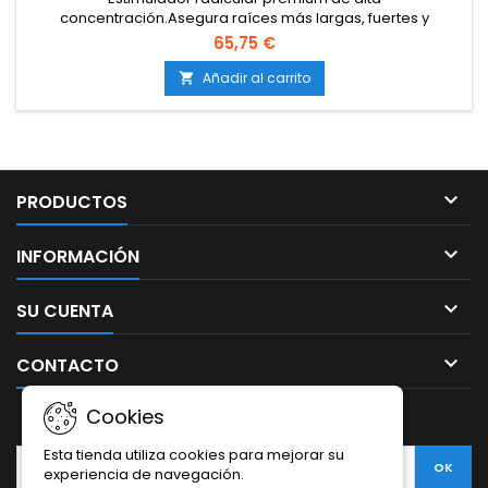
concentración.Asegura raíces más largas, fuertes y
resistentes.Incrementa la capacidad de absorción de agua
65,75 €
y nutrientes.Reduce el estrés en germinación y
trasplantes.Compatible con todos los sustratos y sistemas
Añadir al carrito

de cultivo.

PRODUCTOS

INFORMACIÓN

SU CUENTA

CONTACTO
Cookies
BOLETÍN
Esta tienda utiliza cookies para mejorar su
experiencia de navegación.