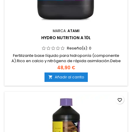
MARCA:
ATAMI
HYDRO NUTRITION A 10L
Reseña(s):
0
Fertilizante base líquido para hidroponía (componente
A).Rico en calcio y nitrógeno de rápida asimilación.Debe
usarse siempre junto a Hydro Nutrition B.100 % soluble y
48,90 €
estable en agua.Apto para todo el ciclo del cultivo.
Añadir al carrito

favorite_border