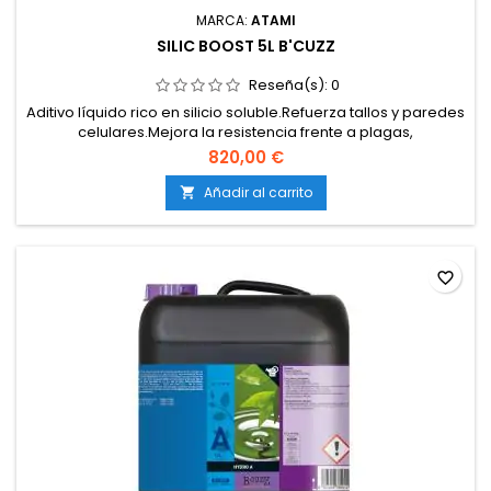
MARCA:
ATAMI
SILIC BOOST 5L B'CUZZ
Reseña(s):
0
Aditivo líquido rico en silicio soluble.Refuerza tallos y paredes
celulares.Mejora la resistencia frente a plagas,
enfermedades y estrés ambiental.Compatible con tierra,
820,00 €
coco e hidroponía.Apto para todo el ciclo del cultivo.
Añadir al carrito

favorite_border