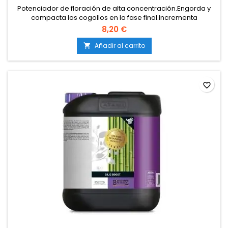
Potenciador de floración de alta concentración.Engorda y
compacta los cogollos en la fase final.Incrementa
notablemente el peso de la cosecha.Mejora la producción
8,20 €
de resina, aromas y sabores.Compatible con cualquier
sustrato y sistema de riego.
Añadir al carrito

favorite_border