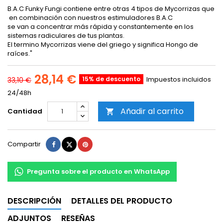
B.A.C Funky Fungi contiene entre otras 4 tipos de Mycorrizas que
en combinación con nuestros estimuladores B.A.C
se van a concentrar más rápida y constantemente en los
sistemas radiculares de tus plantas.
El termino Mycorrizas viene del griego y significa Hongo de
raíces."
28,14 €
15% de descuento
Impuestos incluidos
33,10 €
24/48h
Añadir al carrito
Cantidad

Compartir
Tuitear
Pinterest
Compartir
Pregunta sobre el producto en WhatsApp
DESCRIPCIÓN
DETALLES DEL PRODUCTO
ADJUNTOS
RESEÑAS