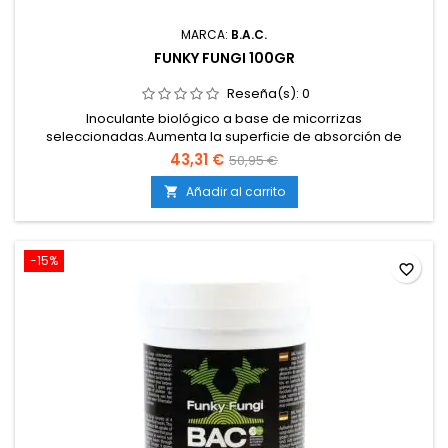
MARCA:
B.A.C.
FUNKY FUNGI 100GR
Reseña(s):
0
Inoculante biológico a base de micorrizas
seleccionadas.Aumenta la superficie de absorción de
nutrientes y agua.Refuerza las defensas de la planta frente a
43,31 €
50,95 €
patógenos radiculares.Estimula un crecimiento más fuerte y
una floración más productiva.Producto 100 % natural y de
Añadir al carrito

fácil aplicación.
-15%
favorite_border