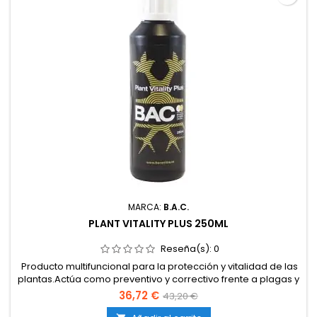
MARCA:
B.A.C.
PLANT VITALITY PLUS 250ML
Reseña(s):
0
Producto multifuncional para la protección y vitalidad de las
plantas.Actúa como preventivo y correctivo frente a plagas y
hongos.Refuerza las defensas naturales de la
36,72 €
43,20 €
planta.Estimula el metabolismo y mejora la resistencia