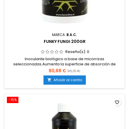
MARCA:
B.A.C.
FUNKY FUNGI 200GR
Reseña(s):
0
Inoculante biológico a base de micorrizas
seleccionadas.Aumenta la superficie de absorción de
nutrientes y agua.Refuerza las defensas de la planta frente a
80,88 €
95,15 €
patógenos radiculares.Estimula un crecimiento más fuerte y
una floración más productiva.Producto 100 % natural y de
Añadir al carrito

fácil aplicación.
-15%
favorite_border