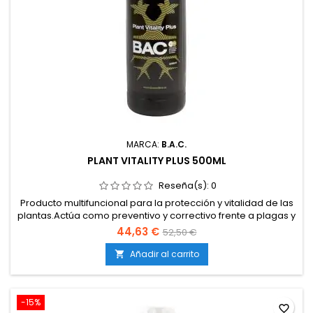
MARCA:
B.A.C.
PLANT VITALITY PLUS 500ML
Reseña(s):
0
Producto multifuncional para la protección y vitalidad de las
plantas.Actúa como preventivo y correctivo frente a plagas y
hongos.Refuerza las defensas naturales de la
44,63 €
52,50 €
planta.Estimula el metabolismo y mejora la resistencia
foliar.Producto líquido, fácil de aplicar por vía
Añadir al carrito

foliar.Adecuado para todo tipo de cultivos: tierra, coco e...
-15%
favorite_border