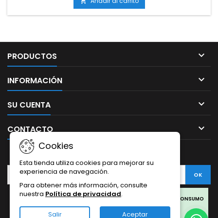
foliar.Producto líquido, fácil de aplicar por vía
Añadir al carrito

foliar.Adecuado para todo tipo de cultivos: tierra, coco e...

PRODUCTOS

INFORMACIÓN

SU CUENTA

CONTACTO
Cookies
BOLETÍN
Esta tienda utiliza cookies para mejorar su
experiencia de navegación.
Para obtener más información, consulte
nuestra
Política de privacidad
.
Facebook
Twitter
Rss
Instagram
LinkedIn
LOS PRODUCTOS SON SOLO PARA COLECCIONISMO Y NO PARA CONSUMO
HUMANO.
Salir
Aceptar