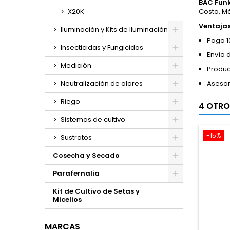
BAC Funk
X20K
Costa, M
Ventaja
Iluminación y Kits de Iluminación
Pago 1
Insecticidas y Fungicidas
Envío 
Medición
Produc
Neutralización de olores
Asesor
Riego
4 OTRO
Sistemas de cultivo
-15%
Sustratos
Cosecha y Secado
Parafernalia
Kit de Cultivo de Setas y
Micelios
MARCAS