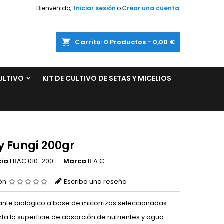
Bienvenido,
Iniciar sesión
o
Crear una cuenta
×
×
×
ar
Carrito
0
Productos -
0,00 €
ULTIVO
KIT DE CULTIVO DE SETAS Y MICELIOS
n
s
y Fungi 200gr
cia
FBAC.010-200
Marca
B.A.C.
ión
Escriba una reseña
ante biológico a base de micorrizas seleccionadas.
a la superficie de absorción de nutrientes y agua.