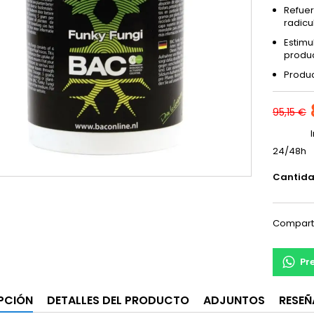
Refuer
radicu
Estimu
produc
Produc
95,15 €
24/48h
Cantid
Compart
Pr
PCIÓN
DETALLES DEL PRODUCTO
ADJUNTOS
RESEÑ