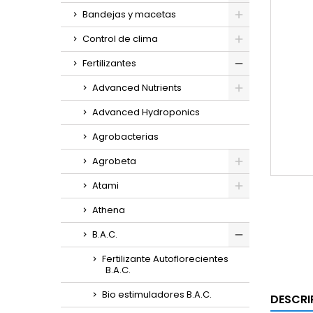
Bandejas y macetas
Control de clima
Fertilizantes
Advanced Nutrients
Advanced Hydroponics
Agrobacterias
Agrobeta
Atami
Athena
B.A.C.
Fertilizante Autoflorecientes
B.A.C.
Bio estimuladores B.A.C.
DESCRI