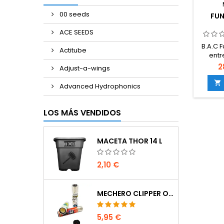
00 seeds
FUN
ACE SEEDS
B.A.C 
Actitube
entr
My
2
Adjust-a-wings
combin
estimul

Advanced Hydrophonics
a conc
cons
sistema
LOS MÁS VENDIDOS
pla
Mycorri
y s
MACETA THOR 14 L
2,10 €
MECHERO CLIPPER OCULTACIÓN
5,95 €