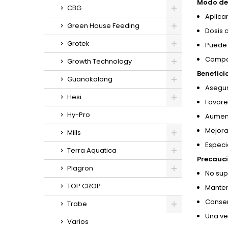
Modo de 
CBG
Aplicar
Green House Feeding
Dosis o
Grotek
Puede 
Compat
Growth Technology
Benefici
Guanokalong
Asegur
Hesi
Favore
Hy-Pro
Aument
Mejora 
Mills
Especia
Terra Aquatica
Precauci
Plagron
No sup
TOP CROP
Manten
Conserv
Trabe
Una ve
Varios