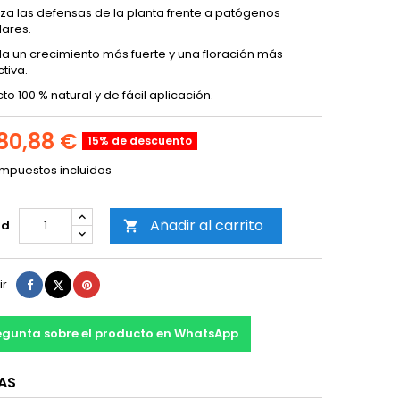
za las defensas de la planta frente a patógenos
lares.
la un crecimiento más fuerte y una floración más
tiva.
to 100 % natural y de fácil aplicación.
80,88 €
15% de descuento
Impuestos incluidos
Añadir al carrito
ad

Compartir
Tuitear
Pinterest
ir
egunta sobre el producto en WhatsApp
AS