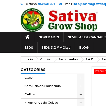
Teléfono:
952 531 371
Email:
info@sativagrowsho
A
C
I
add_circle_outline
De
No
INICIO
NOVEDADES
SEMILLAS DE CANNABI
LEDS
LEDS 3.2 ΜMOL/J
BLOG
Inicio
Cultivo
Fertilizantes
B.A.C.
Bio
CATEGORÍAS
Precio 
C.B.D.
Semillas de Cannabis
Cultivo
Armarios de Cultivo