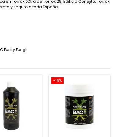
sica en Torrox (Ctra de Torrox 29, Edificio Conejito, Torrox
screto y seguro a toda España.
 Funky Fungi.
-15%