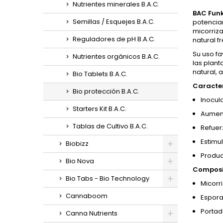
Nutrientes minerales B.A.C.
BAC Funk
Semillas / Esquejes B.A.C.
potenciar
micorriza
Reguladores de pH B.A.C.
natural f
Su uso fa
Nutrientes orgánicos B.A.C.
las plant
natural, 
Bio Tablets B.A.C.
Caracter
Bio protección B.A.C.
Inocul
Starters Kit B.A.C.
Aument
Tablas de Cultivo B.A.C.
Refuer
Estimu
Biobizz
Product
Bio Nova
Composi
Bio Tabs - Bio Technology
Micorr
Cannaboom
Espora
Portad
Canna Nutrients