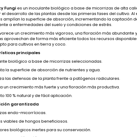
y Fungi
es un inoculante biológico a base de micorrizas de alta cal
 el desarrollo de las plantas desde las primeras fases del cultivo. Al 
s amplían la superficie de absorción, incrementando la captación de 
rente a enfermedades del suelo y condiciones de estrés.
vorece un crecimiento más vigoroso, una floración más abundante y 
as aprovechan de forma más eficiente todos los recursos disponibles 
apto para cultivos en tierra y coco.
ísticas principales
ante biológico a base de micorrizas seleccionadas.
a la superficie de absorción de nutrientes y agua.
za las defensas de la planta frente a patógenos radiculares.
la un crecimiento más fuerte y una floración más productiva.
o 100 % natural y de fácil aplicación.
ción garantizada
izas endo-micorrícicas.
s viables de hongos beneficiosos.
ores biológicos inertes para su conservación.