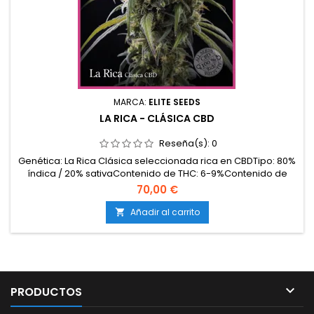
MARCA:
ELITE SEEDS
LA RICA - CLÁSICA CBD
Reseña(s):
0
Genética: La Rica Clásica seleccionada rica en CBDTipo: 80%
índica / 20% sativaContenido de THC: 6-9%Contenido de
CBD: 8-12%Tiempo de floración: 7-8 semanas en
70,00 €
interiorProducción en interior: 450-550 g/m²Producción en
exterior: 600-800 g/planta (lista a finales de septiembre /
Añadir al carrito

principios de octubre)Altura: 90-130 cm en interior;...

PRODUCTOS