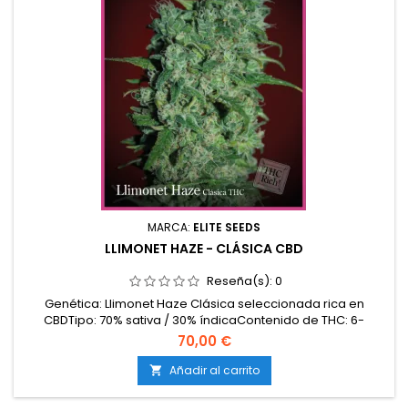
MARCA:
ELITE SEEDS
LLIMONET HAZE - CLÁSICA CBD
Reseña(s):
0
Genética: Llimonet Haze Clásica seleccionada rica en
CBDTipo: 70% sativa / 30% índicaContenido de THC: 6-
9%Contenido de CBD: 8-12%Tiempo de floración: 9-10
70,00 €
semanas en interiorProducción en interior: 450-550
g/m²Producción en exterior: 600-800 g/planta (lista a
Añadir al carrito

mediados de octubre)Altura: 120-160 cm en interior; hasta
220 cm en...