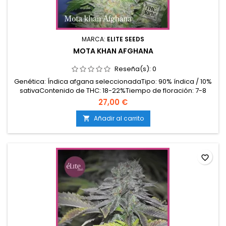
MARCA:
ELITE SEEDS
MOTA KHAN AFGHANA
Reseña(s):
0
Genética: Índica afgana seleccionadaTipo: 90% índica / 10%
sativaContenido de THC: 18-22%Tiempo de floración: 7-8
semanas en interiorProducción en interior: 450-550
27,00 €
g/m²Producción en exterior: 600-800 g/planta (lista a finales
de septiembre)Altura: 90-120 cm en interior; hasta 180 cm en
Añadir al carrito

exteriorAromas y sabores: Intensos y terrosos,...
favorite_border