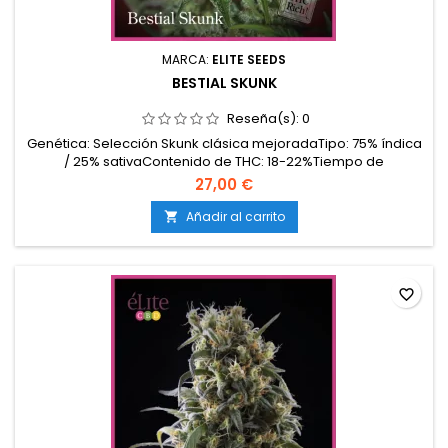
MARCA:
ELITE SEEDS
BESTIAL SKUNK
Reseña(s):
0
Genética: Selección Skunk clásica mejoradaTipo: 75% índica
/ 25% sativaContenido de THC: 18-22%Tiempo de
floración: 7-8 semanas en interiorProducción en
27,00 €
interior: 500-600 g/m²Producción en exterior: 700-1000
g/planta (lista a finales de septiembre o principios de
Añadir al carrito

octubre)Altura: 100-140 cm en interior; hasta 200-250 cm en
exterior...
favorite_border