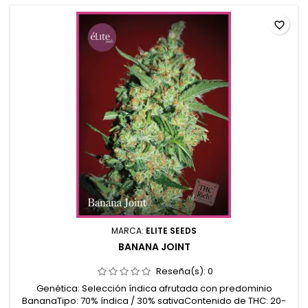
favorite_border
MARCA:
ELITE SEEDS
BANANA JOINT
Reseña(s):
0
Genética: Selección índica afrutada con predominio
BananaTipo: 70% índica / 30% sativaContenido de THC: 20-