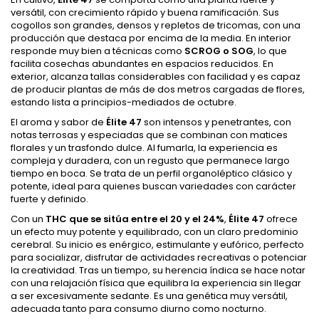
versátil, con crecimiento rápido y buena ramificación. Sus
cogollos son grandes, densos y repletos de tricomas, con una
producción que destaca por encima de la media. En interior
responde muy bien a técnicas como
SCROG o SOG
, lo que
facilita cosechas abundantes en espacios reducidos. En
exterior, alcanza tallas considerables con facilidad y es capaz
de producir plantas de más de dos metros cargadas de flores,
estando lista a principios-mediados de octubre.
El aroma y sabor de
Élite 47
son intensos y penetrantes, con
notas terrosas y especiadas que se combinan con matices
florales y un trasfondo dulce. Al fumarla, la experiencia es
compleja y duradera, con un regusto que permanece largo
tiempo en boca. Se trata de un perfil organoléptico clásico y
potente, ideal para quienes buscan variedades con carácter
fuerte y definido.
Con un
THC que se sitúa entre el 20 y el 24%
,
Élite 47
ofrece
un efecto muy potente y equilibrado, con un claro predominio
cerebral. Su inicio es enérgico, estimulante y eufórico, perfecto
para socializar, disfrutar de actividades recreativas o potenciar
la creatividad. Tras un tiempo, su herencia índica se hace notar
con una relajación física que equilibra la experiencia sin llegar
a ser excesivamente sedante. Es una genética muy versátil,
adecuada tanto para consumo diurno como nocturno.