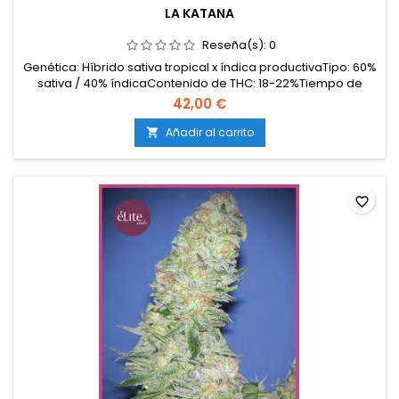
LA KATANA
Reseña(s):
0
Genética: Híbrido sativa tropical x índica productivaTipo: 60%
sativa / 40% índicaContenido de THC: 18-22%Tiempo de
floración: 9-10 semanas en interiorProducción en
42,00 €
interior: 500-650 g/m²Producción en exterior: 800-1200
g/planta (lista a mediados-finales de octubre)Altura: 120-160
Añadir al carrito

cm en interior; hasta 250-300 cm en exteriorAromas y...
favorite_border