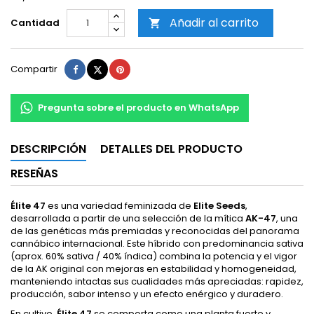
Añadir al carrito
Cantidad

Compartir
Tuitear
Pinterest
Compartir
Pregunta sobre el producto en WhatsApp
DESCRIPCIÓN
DETALLES DEL PRODUCTO
RESEÑAS
Élite 47
es una variedad feminizada de
Elite Seeds
,
desarrollada a partir de una selección de la mítica
AK-47
, una
de las genéticas más premiadas y reconocidas del panorama
cannábico internacional. Este híbrido con predominancia sativa
(aprox. 60% sativa / 40% índica) combina la potencia y el vigor
de la AK original con mejoras en estabilidad y homogeneidad,
manteniendo intactas sus cualidades más apreciadas: rapidez,
producción, sabor intenso y un efecto enérgico y duradero.
En cultivo,
Élite 47
se comporta como una planta fuerte y