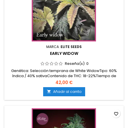
MARCA:
ELITE SEEDS
EARLY WIDOW
Reseña(s):
0
Genética: Selección temprana de White WidowTipo: 60%
índica / 40% sativaContenido de THC: 18-22%Tiempo de
floración: 7-8 semanas en interiorProducción en
42,00 €
interior: 450-550 g/m²Producción en exterior: 600-800
g/planta (lista a finales de septiembre)Altura: 90-130 cm en
Añadir al carrito

interior; hasta 180 cm en exteriorAromas y sabores: Intensos
y...
favorite_border