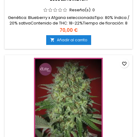
Reseña(s):
0
Genética: Blueberry x Afgana seleccionadaTipo: 80% índica /
20% sativaContenido de THC: 18-22%Tiempo de floración: 8
semanas en interiorProducción en interior: 450-550
70,00 €
g/m²Producción en exterior: 600-800 g/planta (lista a
principios de octubre)Altura: 100-140 cm en interior; hasta
Añadir al carrito

200 cm en exteriorAromas y sabores: Dulces y...
favorite_border