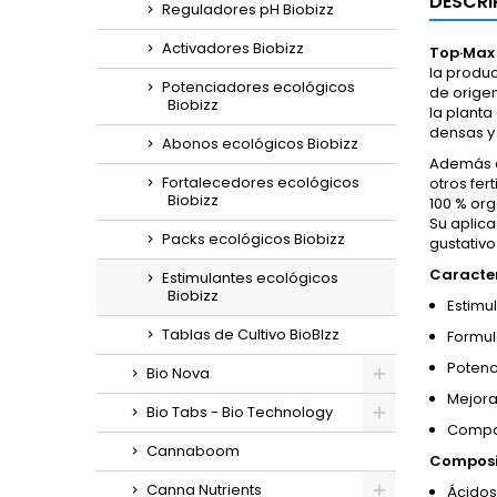
DESCRI
Reguladores pH Biobizz
Activadores Biobizz
Top·Max 
la produc
Potenciadores ecológicos
de orige
Biobizz
la planta
densas y
Abonos ecológicos Biobizz
Además de
Fortalecedores ecológicos
otros fer
Biobizz
100 % org
Su aplica
Packs ecológicos Biobizz
gustativo
Caracter
Estimulantes ecológicos
Biobizz
Estimu
Tablas de Cultivo BioBIzz
Formul
Potenc
Bio Nova
Mejora
Bio Tabs - Bio Technology
Compat
Cannaboom
Composi
Canna Nutrients
Ácidos