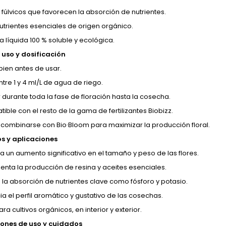
 fúlvicos que favorecen la absorción de nutrientes.
utrientes esenciales de origen orgánico.
a líquida 100 % soluble y ecológica.
uso y dosificación
bien antes de usar.
entre 1 y 4 ml/L de agua de riego.
r durante toda la fase de floración hasta la cosecha.
ible con el resto de la gama de fertilizantes Biobizz.
combinarse con Bio·Bloom para maximizar la producción floral.
os y aplicaciones
la un aumento significativo en el tamaño y peso de las flores.
enta la producción de resina y aceites esenciales.
 la absorción de nutrientes clave como fósforo y potasio.
ia el perfil aromático y gustativo de las cosechas.
ra cultivos orgánicos, en interior y exterior.
ones de uso y cuidados