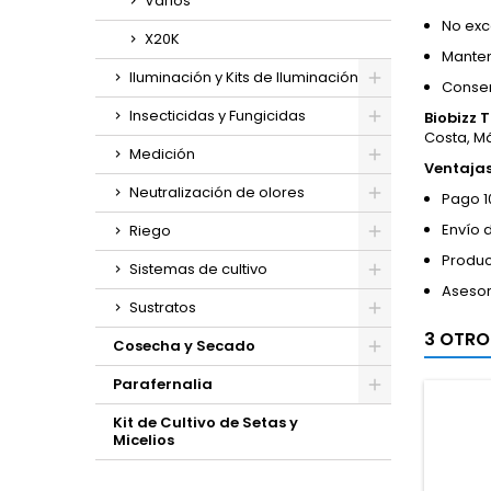
Varios
No exc
X20K
Manten
Iluminación y Kits de Iluminación
Conserv
Insecticidas y Fungicidas
Biobizz 
Costa, M
Medición
Ventaja
Neutralización de olores
Pago 1
Envío 
Riego
Produc
Sistemas de cultivo
Asesor
Sustratos
3 OTRO
Cosecha y Secado
Parafernalia
Kit de Cultivo de Setas y
Micelios