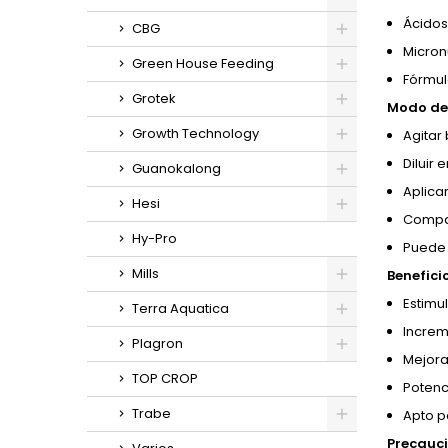
Ácidos
CBG
Micron
Green House Feeding
Fórmul
Grotek
Modo de 
Growth Technology
Agitar 
Diluir 
Guanokalong
Aplica
Hesi
Compat
Hy-Pro
Puede 
Mills
Benefici
Estimu
Terra Aquatica
Increm
Plagron
Mejora
TOP CROP
Potenc
Trabe
Apto pa
Precauci