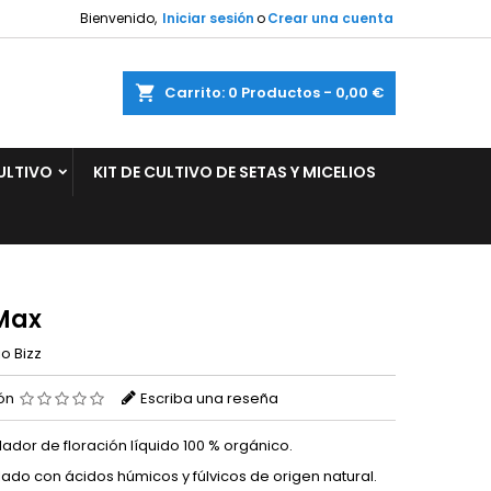
Bienvenido,
Iniciar sesión
o
Crear una cuenta
×
×
×
ar
Carrito
0
Productos -
0,00 €
ULTIVO
KIT DE CULTIVO DE SETAS Y MICELIOS
n
s
Max
io Bizz
ión
Escriba una reseña
lador de floración líquido 100 % orgánico.
ado con ácidos húmicos y fúlvicos de origen natural.