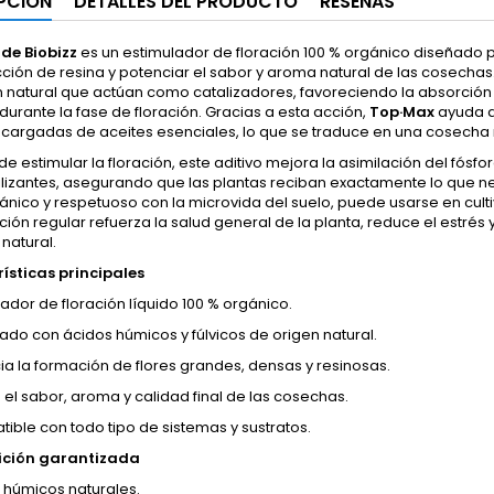
PCIÓN
DETALLES DEL PRODUCTO
RESEÑAS
de Biobizz
es un estimulador de floración 100 % orgánico diseñado 
ción de resina y potenciar el sabor y aroma natural de las cosechas
n natural que actúan como catalizadores, favoreciendo la absorción
 durante la fase de floración. Gracias a esta acción,
Top·Max
ayuda a
 cargadas de aceites esenciales, lo que se traduce en una cosecha
 estimular la floración, este aditivo mejora la asimilación del fósfo
tilizantes, asegurando que las plantas reciban exactamente lo que ne
ánico y respetuoso con la microvida del suelo, puede usarse en cultivo
ción regular refuerza la salud general de la planta, reduce el estrés
 natural.
ísticas principales
lador de floración líquido 100 % orgánico.
ado con ácidos húmicos y fúlvicos de origen natural.
ia la formación de flores grandes, densas y resinosas.
 el sabor, aroma y calidad final de las cosechas.
ible con todo tipo de sistemas y sustratos.
ción garantizada
 húmicos naturales.