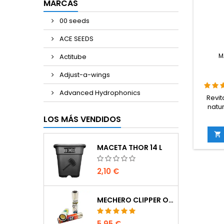
MARCAS
00 seeds
ACE SEEDS
M
Actitube
Adjust-a-wings
Advanced Hydrophonics
Revit
natu
extract
LOS MÁS VENDIDOS
orgán

micronu
MACETA THOR 14 L
esen
produ
2,10 €
p
verdes.
fases de
MECHERO CLIPPER OCULTACIÓN
5,95 €