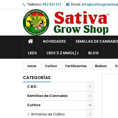
Teléfono:
952 531 371
Email:
info@sativagrowsho
A
C
I
add_circle_outline
De
No
INICIO
NOVEDADES
SEMILLAS DE CANNABI
LEDS
LEDS 3.2 ΜMOL/J
BLOG
Inicio
Cultivo
Fertilizantes
Biobizz
E
CATEGORÍAS
C.B.D.
Semillas de Cannabis
Cultivo
Armarios de Cultivo