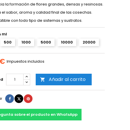
ia la formación de flores grandes, densas y resinosas.
 el sabor, aroma y calidad final de las cosechas.
ible con todo tipo de sistemas y sustratos.
 ml
500
1000
5000
10000
20000
 €
Impuestos incluidos
Añadir al carrito
ad

Compartir
Tuitear
Pinterest
ir
egunta sobre el producto en WhatsApp