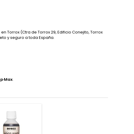
en Torrox (Ctra de Torrox 29, Edificio Conejito, Torrox
eto y seguro a toda España.
p·Max
.