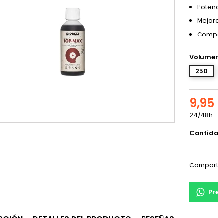
Potenc
Mejora
Compat
Volumen
250
9,95
24/48h
Cantid
Compart
Pr