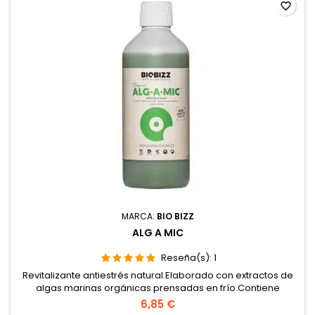
favorite_border
MARCA:
BIO BIZZ
ALG A MIC
Reseña(s):
1
Revitalizante antiestrés natural.Elaborado con extractos de
algas marinas orgánicas prensadas en frío.Contiene
micronutrientes, vitaminas y aminoácidos
6,85 €
esenciales.Estimula la producción de clorofila para hojas