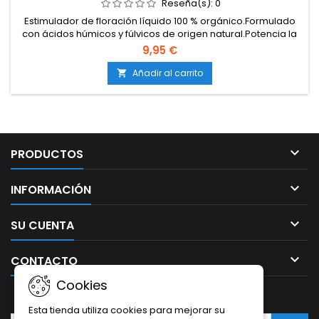
Reseña(s):
0
Estimulador de floración líquido 100 % orgánico.Formulado
con ácidos húmicos y fúlvicos de origen natural.Potencia la
formación de flores grandes, densas y resinosas.Mejora el
9,95 €
sabor, aroma y calidad final de las cosechas.Compatible
con todo tipo de sistemas y sustratos.
Añadir al carrito


PRODUCTOS

INFORMACIÓN

SU CUENTA

CONTACTO
Cookies
BOLETÍN
Esta tienda utiliza cookies para mejorar su