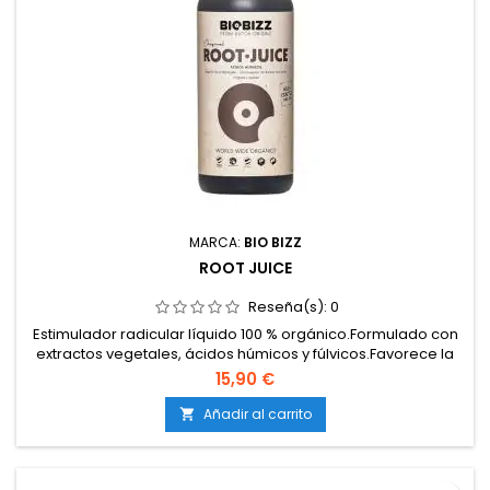
MARCA:
BIO BIZZ
ROOT JUICE
Reseña(s):
0
Estimulador radicular líquido 100 % orgánico.Formulado con
extractos vegetales, ácidos húmicos y fúlvicos.Favorece la
formación de raíces fuertes, largas y numerosas.Potencia la
15,90 €
microvida beneficiosa del sustrato.Apto para interior,
exterior, tierra, coco e hidroponía.
Añadir al carrito
