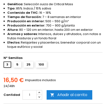
Genética:
Selección suiza de Critical Mass
Tipo:
85% índica / 15% sativa
Contenido de THC:
16 – 18%
Tiempo de floración:
7 – 8 semanas en interior
Producción en interior:
500 – 550 g/m²
Producción en exterior:
700 – 900 g/planta
Altura:
80 – 120 cm en interior; hasta 200 cm en exterior
Aromas y sabores:
Intensos, dulces y afrutados, con notas a
frutas maduras y un fondo floral
Efectos:
Relajantes y placenteros; bienestar corporal con un
toque eufórico y social
Nº Semillas
3
5
25
100
16,50 €
Impuestos incluidos
24/48h
Añadir al carrito
Cantidad
