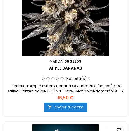
MARCA:
00 SEEDS
APPLE BANANAS
Reseña(s):
0
Genética: Apple Fritter x Banana OG Tipo: 70% índica / 30%
sativa Contenido de THC: 24 – 26% Tiempo de floración: 8 – 9
semanas en interior Producción en interior: 500 – 600 g/m²
16,50 €
Producción en exterior: 700 – 950 g/planta Altura: 90 – 130 cm
en interior; hasta 230 cm en exterior Aromas y
Añadir al carrito

sabores: Manzana dulce, plátano maduro, frutas tropicales y
un...
favorite_border