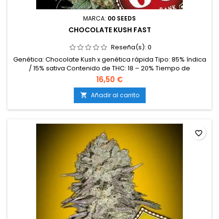
MARCA:
00 SEEDS
CHOCOLATE KUSH FAST
Reseña(s):
0
Genética: Chocolate Kush x genética rápida Tipo: 85% índica
/ 15% sativa Contenido de THC: 18 – 20% Tiempo de
floración: 6 – 7 semanas en interior Producción en
16,50 €
interior: 450 – 500 g/m² Producción en exterior: 600 – 900
g/planta (cosecha a finales de septiembre) Altura: 80 – 120
Añadir al carrito

cm en interior; hasta 200 cm en exterior Aromas y
sabores: Terrosos y...
favorite_border