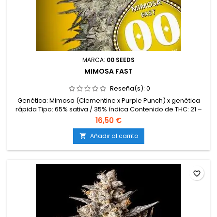
MARCA:
00 SEEDS
MIMOSA FAST
Reseña(s):
0
Genética: Mimosa (Clementine x Purple Punch) x genética
rápida Tipo: 65% sativa / 35% índica Contenido de THC: 21 –
23% Tiempo de floración: 7 – 8 semanas en interior
16,50 €
Producción en interior: 450 – 550 g/m² Producción en
exterior: 650 – 900 g/planta (cosecha a finales de
Añadir al carrito

septiembre) Altura: 90 – 130 cm en interior; hasta 220 cm en
exterior Aromas y...
favorite_border