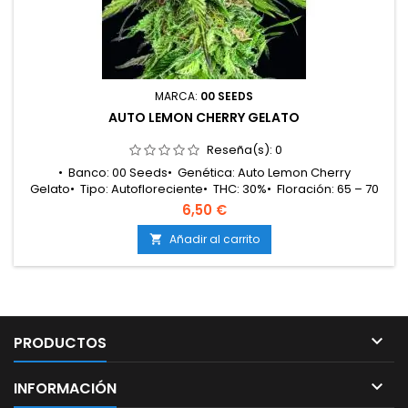
MARCA:
00 SEEDS
AUTO LEMON CHERRY GELATO
Reseña(s):
0
• Banco: 00 Seeds• Genética: Auto Lemon Cherry
Gelato• Tipo: Autofloreciente• THC: 30%• Floración: 65 – 70
días• Producción en interior: 500 – 550 g/m²• Producción en
6,50 €
exterior: Media – alta• Altura en interior: 70 – 90 cm• Altura en
exterior: 70 – 90 cm• Cosecha exterior: Abril –
Añadir al carrito

noviembre• Aromas y sabores: Dulce, cereza, cítrico, tipo
gelato•...

PRODUCTOS

INFORMACIÓN