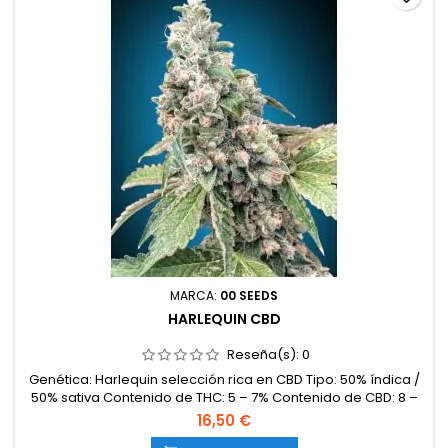
MARCA:
00 SEEDS
HARLEQUIN CBD
Reseña(s):
0
Genética: Harlequin selección rica en CBD Tipo: 50% índica /
50% sativa Contenido de THC: 5 – 7% Contenido de CBD: 8 –
12% Ratio THC:CBD: 1:2 Tiempo de floración: 8 – 9 semanas en
16,50 €
interior Producción en interior: 450 – 500 g/m² Producción en