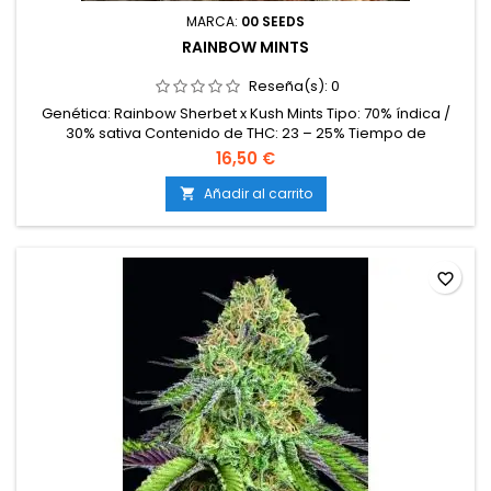
MARCA:
00 SEEDS
RAINBOW MINTS
Reseña(s):
0
Genética: Rainbow Sherbet x Kush Mints Tipo: 70% índica /
30% sativa Contenido de THC: 23 – 25% Tiempo de
floración: 8 – 9 semanas en interior Producción en
16,50 €
interior: 500 – 600 g/m² Producción en exterior: 700 – 950
g/planta Altura: 90 – 140 cm en interior; hasta 230 cm en
Añadir al carrito

exterior Aromas y sabores: Dulces y afrutados, con notas de
frutas tropicales,...
favorite_border