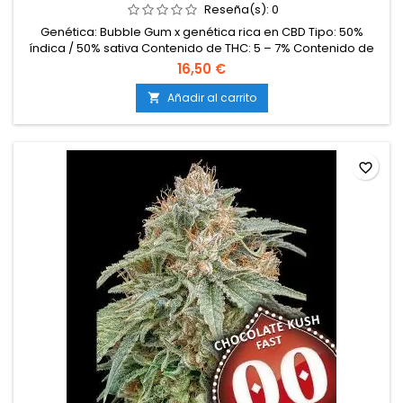
Reseña(s):
0
Genética: Bubble Gum x genética rica en CBD Tipo: 50%
índica / 50% sativa Contenido de THC: 5 – 7% Contenido de
CBD: 8 – 12% Ratio THC:CBD: 1:2 Tiempo de floración: 8 – 9
16,50 €
semanas en interior Producción en interior: 450 – 500 g/m²
Producción en exterior: 600 – 900 g/planta Altura: 80 – 120 cm
Añadir al carrito

en interior; hasta 200 cm en exterior Aromas y sabores:...
favorite_border