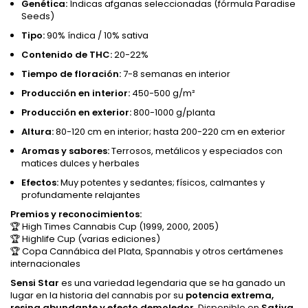
Genética:
Índicas afganas seleccionadas (fórmula Paradise
Seeds)
Tipo:
90% índica / 10% sativa
Contenido de THC:
20-22%
Tiempo de floración:
7-8 semanas en interior
Producción en interior:
450-500 g/m²
Producción en exterior:
800-1000 g/planta
Altura:
80-120 cm en interior; hasta 200-220 cm en exterior
Aromas y sabores:
Terrosos, metálicos y especiados con
matices dulces y herbales
Efectos:
Muy potentes y sedantes; físicos, calmantes y
profundamente relajantes
Premios y reconocimientos:
🏆 High Times Cannabis Cup (1999, 2000, 2005)
🏆 Highlife Cup (varias ediciones)
🏆 Copa Cannábica del Plata, Spannabis y otros certámenes
internacionales
Sensi Star
es una variedad legendaria que se ha ganado un
lugar en la historia del cannabis por su
potencia extrema,
resina abundante y efecto demoledor
. Disponible en
Sativa