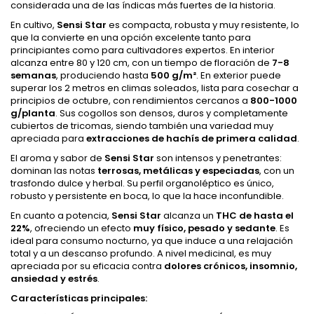
considerada una de las índicas más fuertes de la historia.
En cultivo,
Sensi Star
es compacta, robusta y muy resistente, lo
que la convierte en una opción excelente tanto para
principiantes como para cultivadores expertos. En interior
alcanza entre 80 y 120 cm, con un tiempo de floración de
7-8
semanas
, produciendo hasta
500 g/m²
. En exterior puede
superar los 2 metros en climas soleados, lista para cosechar a
principios de octubre, con rendimientos cercanos a
800-1000
g/planta
. Sus cogollos son densos, duros y completamente
cubiertos de tricomas, siendo también una variedad muy
apreciada para
extracciones de hachís de primera calidad
.
El aroma y sabor de
Sensi Star
son intensos y penetrantes:
dominan las notas
terrosas, metálicas y especiadas
, con un
trasfondo dulce y herbal. Su perfil organoléptico es único,
robusto y persistente en boca, lo que la hace inconfundible.
En cuanto a potencia,
Sensi Star
alcanza un
THC de hasta el
22%
, ofreciendo un efecto
muy físico, pesado y sedante
. Es
ideal para consumo nocturno, ya que induce a una relajación
total y a un descanso profundo. A nivel medicinal, es muy
apreciada por su eficacia contra
dolores crónicos, insomnio,
ansiedad y estrés
.
Características principales: