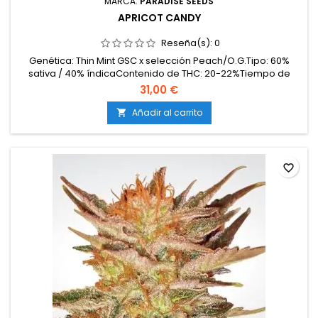
MARCA:
PARADISE SEEDS
APRICOT CANDY
Reseña(s):
0
Genética: Thin Mint GSC x selección Peach/O.G.Tipo: 60%
sativa / 40% índicaContenido de THC: 20-22%Tiempo de
floración: 9-10 semanas en interiorProducción en
31,00 €
interior: 450-500 g/m²Producción en exterior: 700-800
g/plantaAltura: 100-130 cm en interior; hasta 200-220 cm en
Añadir al carrito

exteriorAromas y sabores: Dulces y afrutados; albaricoque...
favorite_border