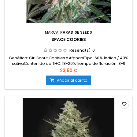
MARCA:
PARADISE SEEDS
SPACE COOKIES
Reseña(s):
0
Genética: Girl Scout Cookies x AfghaniTipo: 60% índica / 40%
sativaContenido de THC: 18-20%Tiempo de floración: 8-9
semanas en interiorProducción en interior: 450-500
23,50 €
g/m²Producción en exterior: 700-900 g/plantaAltura: 90-120
cm en interior; hasta 200 cm en exteriorAromas y
Añadir al carrito

sabores: Dulces y complejos; galleta, caramelo, especias y...
favorite_border