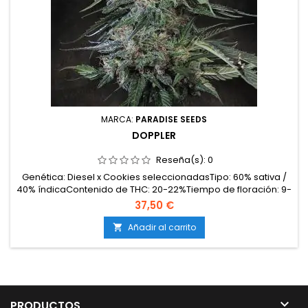
MARCA:
PARADISE SEEDS
DOPPLER
Reseña(s):
0
Genética: Diesel x Cookies seleccionadasTipo: 60% sativa /
40% índicaContenido de THC: 20-22%Tiempo de floración: 9-
10 semanas en interiorProducción en interior: 450-500
37,50 €
g/m²Producción en exterior: 700-800 g/plantaAltura: 90-120
cm en interior; hasta 200 cm en exteriorAromas y
Añadir al carrito

sabores: Intensos y complejos; diésel, terrosos, dulces,...

PRODUCTOS