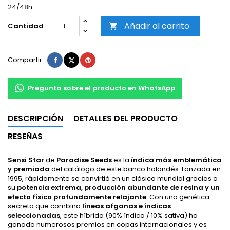
24/48h
Añadir al carrito
Cantidad

Compartir
Tuitear
Pinterest
Compartir
Pregunta sobre el producto en WhatsApp
DESCRIPCIÓN
DETALLES DEL PRODUCTO
RESEÑAS
Sensi Star
de
Paradise Seeds
es la
índica más emblemática
y premiada
del catálogo de este banco holandés. Lanzada en
1995, rápidamente se convirtió en un clásico mundial gracias a
su
potencia extrema, producción abundante de resina y un
efecto físico profundamente relajante
. Con una genética
secreta que combina
líneas afganas e índicas
seleccionadas
, este híbrido (90% índica / 10% sativa) ha
ganado numerosos premios en copas internacionales y es