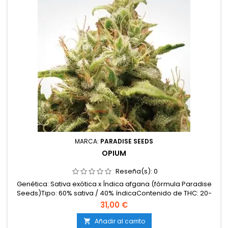
MARCA:
PARADISE SEEDS
OPIUM
Reseña(s):
0
Genética: Sativa exótica x Índica afgana (fórmula Paradise
Seeds)Tipo: 60% sativa / 40% índicaContenido de THC: 20-
22%Tiempo de floración: 8-9 semanas en interiorProducción
31,00 €
en interior: 550-600 g/m²Producción en exterior: 800-1000
g/plantaAltura: 100-130 cm en interior; hasta 250-280 cm en
Añadir al carrito
