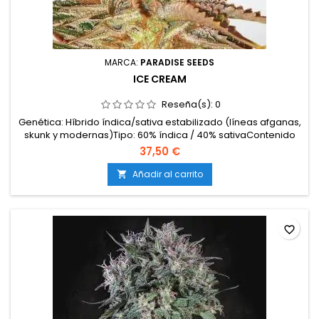
MARCA:
PARADISE SEEDS
ICE CREAM
Reseña(s):
0
Genética: Híbrido índica/sativa estabilizado (líneas afganas,
skunk y modernas)Tipo: 60% índica / 40% sativaContenido
de THC: 18-20%Tiempo de floración: 8-9 semanas en
37,50 €
interiorProducción en interior: 450-500 g/m²Producción en
exterior: 700-800 g/plantaAltura: 80-120 cm en interior; hasta
Añadir al carrito

200 cm en exteriorAromas y sabores: Dulces,...
favorite_border