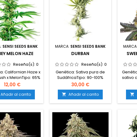
:
SENSI SEEDS BANK
MARCA:
SENSI SEEDS BANK
MARCA
EY MELON HAZE
DURBAN
SWEE
Reseña(s):
0
Reseña(s):
0
a: Californian Haze x
Genética: Sativa pura de
Genétic
ush x MelonTipo: 65%
SudáfricaTipo: 90-100%
sativo 
sativa / 35%
sativaContenido de THC: 16-
12,00 €
30,00 €
icaContenido de
20%Tiempo de floración: 8-
sativaCo
 20-22%Tiempo de
9 semanas en
21%Tiemp
Añadir al carrito
Añadir al carrito


ón: 9-10 semanas en
interiorCosecha en
eriorCosecha en
exterior: Finales de
int
rior: Mediados de
septiembre – principios de
exter
breProducción en
octubreProducción en
octu
terior: hasta 600
interior: 450-500
int
²Producción en
g/m²Producción en
g/m
erior: más de 700
exterior: 600 g/planta o
exte