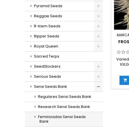
g/plan
Pyramid Seeds
en inte
ext
Reggae Seeds
R-kiem Seeds
MARCA
Ripper Seeds
FROS
Royal Queen
Sacred Terps
Varied
XXLG
SeedStockers
Grape
Serious Seeds
Femin

Índica
Sensi Seeds Bank
compac
díasPr
Regulares Sensi Seeds Bank
Medit
Research Sensi Seeds Bank
planta
Feminizadas Sensi Seeds
Bank
resin
uva dul