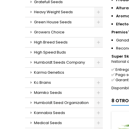
Gratefull Seeds
Altura
Heavy Weight Seeds
Aroma
Green House Seeds
Efecto
Growers Choice
Premios 
Ganad
High Breed Seeds
Recono
High Speed Buds
Super Sk
historial
Humboldt Seeds Company
✅ Entreg
Karma Genetics
✅ Pago s
✅ Garant
Kc Brains
Disponib
Mamiko Seeds
8 OTRO
Humboldt Seed Organization
Kannabia Seeds
Medical Seeds