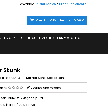
Bienvenido,
Iniciar sesión
o
Crear una cuenta
×
×
×
ar
Carrito
0
Productos -
0,00 €
ULTIVO
KIT DE CULTIVO DE SETAS Y MICELIOS
n
s
r Skunk
cia
BSS.012-3F
Marca
Sensi Seeds Bank
ión
Escriba una reseña
ica:
Skunk #1 x Afgana pura
0% índica / 20% sativa