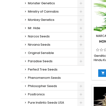
Monster Genetics
Ministry of Cannabis
Monkey Genetics
Mr. Hide
MARCA
Narcos Seeds
HON
Nirvana Seeds
Original Sensible
Genétic
Hindu K
Paradise Seeds
índ
Perfect Tree Seeds
THC:

floraci
Phenomenom Seeds
int
exte
Philosopher Seeds
octu
in
Positronics
g/m
ext
Pure Instinto Seeds USA