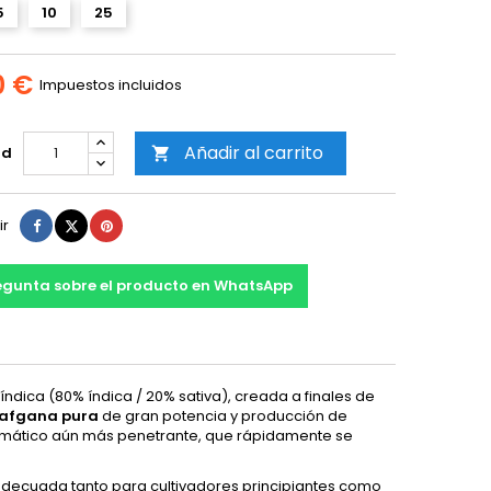
5
10
25
0 €
Impuestos incluidos
Añadir al carrito
ad

Compartir
Tuitear
Pinterest
ir
egunta sobre el producto en WhatsApp
dica (80% índica / 20% sativa), creada a finales de
afgana pura
de gran potencia y producción de
 aromático aún más penetrante, que rápidamente se
 adecuada tanto para cultivadores principiantes como