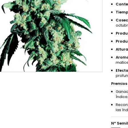
Conte
Tiemp
Cosech
octub
Produc
Produc
Altura
Aroma
matic
Efecto
profun
Premios 
Ganad
Índica
Recono
las ín
Nº Semil