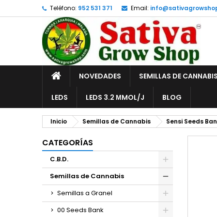
Teléfono:
952 531 371
Email:
info@sativagrowsho
A
C
I
add_circle_outline
De
No
INICIO
NOVEDADES
SEMILLAS DE CANNABI
LEDS
LEDS 3.2 ΜMOL/J
BLOG
Inicio
Semillas de Cannabis
Sensi Seeds Ban
CATEGORÍAS
C.B.D.
Semillas de Cannabis
Semillas a Granel
00 Seeds Bank