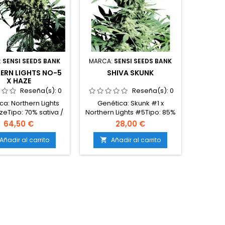
aAltura: 100-150 cm
másAltura: 120-160 cm en
rior; hasta 200-250
interior; hasta 250 cm en
exteriorAromas y...
exteriorAromas...
:
SENSI SEEDS BANK
MARCA:
SENSI SEEDS BANK
ERN LIGHTS NO-5
SHIVA SKUNK
X HAZE
Reseña(s):
0
Reseña(s):
0
ca: Northern Lights
Genética: Skunk #1 x
zeTipo: 70% sativa /
Northern Lights #5Tipo: 85%
ndicaContenido de
índica / 15%
64,50 €
28,00 €
20-23%Tiempo de
sativaContenido de THC: 18-
ón: 10-12 semanas en
22%Tiempo de floración: 7-
Añadir al carrito
Añadir al carrito

eriorCosecha en
8 semanas en
: Finales de octubre
interiorCosecha en
 principios de
exterior: Finales de
breProducción en
septiembreProducción en
erior: hasta 600
interior: 500-550
²Producción en
g/m²Producción en
rior: más de 700
exterior: más de 650
aAltura: 150-200 cm
g/plantaAltura: 90-130 cm
rior; más de 300 cm
en interior; hasta 200 cm en