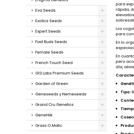
para exp
rápida, 
Eva Seeds
elevados
sobresali
Exotics Seeds
Los cogo
Expert Seeds
para con
Fast Buds Seeds
En lo org
especiado
Female Seeds
En cuanto
pero acom
French Touch Seed
día, aliv
G13 Labs Premium Seeds
Caracter
Garden of Green
Genéti
Tipo:
8
Geneseeds y Nemeseeds
Conte
Grand Cru Genetics
Tiempo
Genehtik
Cosech
Grass O Matic
Produc
Produc