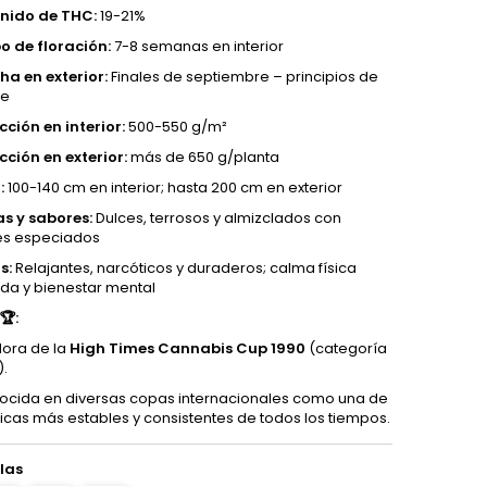
nido de THC:
19-21%
o de floración:
7-8 semanas en interior
a en exterior:
Finales de septiembre – principios de
re
ción en interior:
500-550 g/m²
ción en exterior:
más de 650 g/planta
:
100-140 cm en interior; hasta 200 cm en exterior
s y sabores:
Dulces, terrosos y almizclados con
es especiados
s:
Relajantes, narcóticos y duraderos; calma física
da y bienestar mental
🏆:
ora de la
High Times Cannabis Cup 1990
(categoría
).
cida en diversas copas internacionales como una de
dicas más estables y consistentes de todos los tiempos.
las