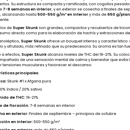
ertos. Su estructura es compacta y ramificada, con cogollos pesado
de
7-8 semanas en interior
, y en exterior se cosecha a finales de s
, alcanzando hasta
500-550 g/m² en interior
y más de
650 g/plan
ente.
llos de
Super Skunk
son grandes, compactos y recubiertos de tricom
sumo directo como para la elaboración de hachís y extracciones de
anoléptico,
Super Skunk
ofrece un bouquet intenso y característico:
 y afrutado, más refinado que su predecesora. Su aroma es tan fuerte 
 a efectos,
Super Skunk
alcanza niveles de THC del 19-21%. Su coloc
pañado de una sensación mental de calma y bienestar que evita la p
iar tensiones musculares y favorecer el descanso.
ísticas principales:
ca:
Skunk #1 x Afgana pura
0% índica / 20% sativa
nido de THC:
19-21%
 de floración:
7-8 semanas en interior
a en exterior:
Finales de septiembre – principios de octubre
ción en interior:
500-550 g/m²
ción en exterior:
más de 650 g/planta