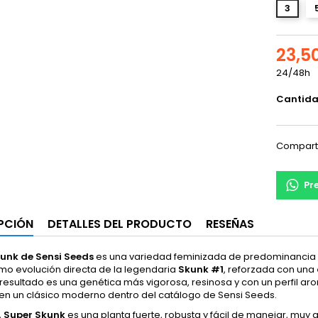
3
23,5
24/48h
Cantid
Compart
Pr
PCIÓN
DETALLES DEL PRODUCTO
RESEÑAS
unk de Sensi Seeds
es una variedad feminizada de predominancia ín
omo evolución directa de la legendaria
Skunk #1
, reforzada con una
l resultado es una genética más vigorosa, resinosa y con un perfil
 en un clásico moderno dentro del catálogo de Sensi Seeds.
,
Super Skunk
es una planta fuerte, robusta y fácil de manejar, muy