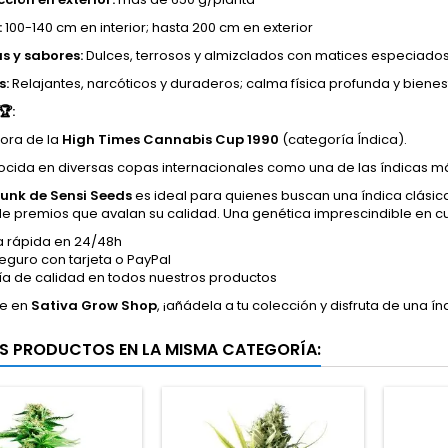
:
100-140 cm en interior; hasta 200 cm en exterior
s y sabores:
Dulces, terrosos y almizclados con matices especiado
s:
Relajantes, narcóticos y duraderos; calma física profunda y biene
🏆:
ora de la
High Times Cannabis Cup 1990
(categoría Índica).
cida en diversas copas internacionales como una de las índicas más
unk de Sensi Seeds
es ideal para quienes buscan una índica clásica,
 de premios que avalan su calidad. Una genética imprescindible en c
a rápida en 24/48h
eguro con tarjeta o PayPal
ía de calidad en todos nuestros productos
le en
Sativa Grow Shop
, ¡añádela a tu colección y disfruta de una í
S PRODUCTOS EN LA MISMA CATEGORÍA: