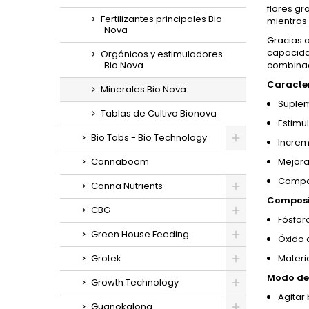
flores gr
Fertilizantes principales Bio
mientras 
Nova
Gracias a
capacida
Orgánicos y estimuladores
Bio Nova
combinaci
Caracter
Minerales Bio Nova
Suplem
Tablas de Cultivo Bionova
Estimu
Bio Tabs - Bio Technology
Increm
Cannaboom
Mejora
Compat
Canna Nutrients
Composi
CBG
Fósforo
Green House Feeding
Óxido 
Grotek
Materi
Modo de 
Growth Technology
Agitar 
Guanokalong