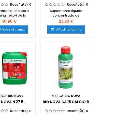
Reseña(s):
0
Reseña(s):
0
ador líquido para
Suplemento líquido
inuir el pH de la
concentrado de
 nutritiva.Facilita la
magnesio.Previene y
91,90 €
23,20 €
ción correcta de
corrige deficiencias de este
macro y
nutriente.Favorece la
Añadir al carrito
Añadir al carrito

onutrientes.Evita
fotosíntesis y la producción
os y deficiencias
de energía.Asegura un
ocadas por un pH
crecimiento sano y una
.Compatible con
floración de
os en tierra, coco e
calidad.Compatible con
oponía.De acción
tierra, coco e hidroponía.
, eficaz y estable.
RCA:
BIO NOVA
MARCA:
BIO NOVA
 NOVA N 27 5L
BIO NOVA CA 15 CALCIO 1L
Reseña(s):
0
Reseña(s):
0