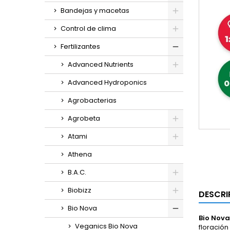
Bandejas y macetas
Control de clima
Fertilizantes
Advanced Nutrients
Advanced Hydroponics
Agrobacterias
Agrobeta
Atami
Athena
B.A.C.
Biobizz
DESCRI
Bio Nova
Bio Nova
Veganics Bio Nova
floració