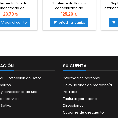
lemento líquido
Suplemento líquido
Sup
oncentrado de
concentrado de
altame
rógeno.Corrige y
potasio.Especialmente
nitr
23,70 €
125,20 €
ne deficiencias de
indicado para la fase de
crec
este
floración y
v
Añadir al carrito
Añadir al carrito


triente.Estimula un
maduración.Favorece la
pl
imiento rápido y
formación de cogollos
defici
oroso.Mejora la
densos y
ción de clorofila y
resinosos.Asegura una
inmed
nas.Compatible con
mejor síntesis de azúcares
sínte
s los sistemas de
y proteínas.Compatible con
proteí
cultivo.
todo tipo de sistemas de
tierra,
cultivo.
MACIÓN
SU CUENTA
al - Protección de Datos
Información personal
sotros
Devoluciones de mercancía
 y condiciones de uso
Pedidos
del servicio
Facturas por abono
 Sativa
Direcciones
Cupones de descuento