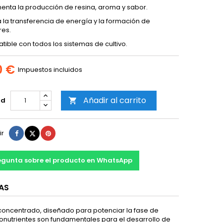
enta la producción de resina, aroma y sabor.
 la transferencia de energía y la formación de
res.
ible con todos los sistemas de cultivo.
0 €
Impuestos incluidos
Añadir al carrito
ad

Compartir
Tuitear
Pinterest
ir
egunta sobre el producto en WhatsApp
AS
 concentrado, diseñado para potenciar la fase de
onutrientes son fundamentales para el desarrollo de