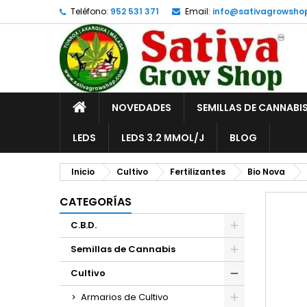
Teléfono:
952 531 371
Email:
info@sativagrowsho
A
C
I
add_circle_outline
De
No
INICIO
NOVEDADES
SEMILLAS DE CANNABI
LEDS
LEDS 3.2 ΜMOL/J
BLOG
Inicio
Cultivo
Fertilizantes
Bio Nova
CATEGORÍAS
C.B.D.
Semillas de Cannabis
Cultivo
Armarios de Cultivo