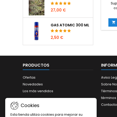
Sup
c
27,00 €
nit
previe

GAS ATOMIC 300 ML
macronu
crec
vig
2,50 €
forma
proteí
todo
PRODUCTOS
INFOR
Ofertas
Aviso Leg
Novedades
Sobre No
Los más vendidos
Términos
términos 
Contacto
Cookies
Esta tienda utiliza cookies para mejorar su