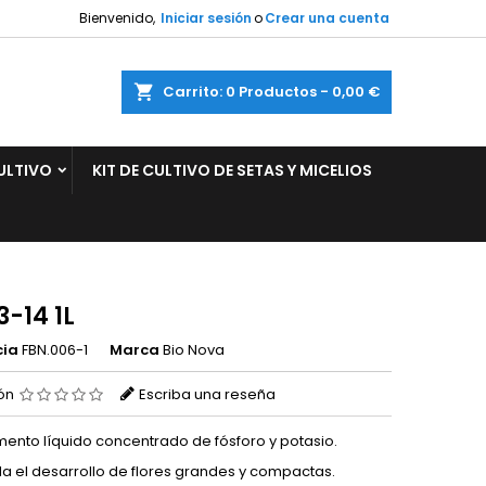
Bienvenido,
Iniciar sesión
o
Crear una cuenta
×
×
×
ar
Carrito
0
Productos -
0,00 €
ULTIVO
KIT DE CULTIVO DE SETAS Y MICELIOS
n
s
3-14 1L
cia
FBN.006-1
Marca
Bio Nova
ión
Escriba una reseña
ento líquido concentrado de fósforo y potasio.
la el desarrollo de flores grandes y compactas.