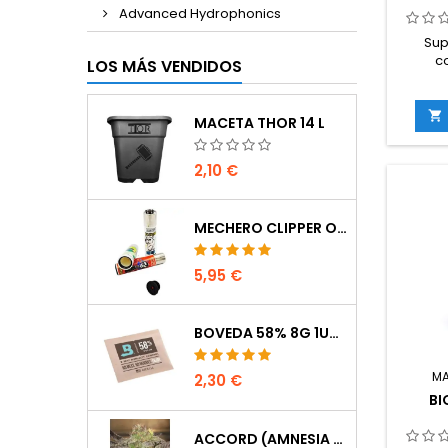
Advanced Hydrophonics
Sup
c
LOS MÁS VENDIDOS
fós
formaci
y s

MACETA THOR 14 L
des
grande
una mej
2,10 €
energí
para cul
MECHERO CLIPPER OCULTACIÓN
5,95 €
BOVEDA 58% 8G 1UDS
M
2,30 €
BI
ACCORD (AMNESIA CORDOBESA)