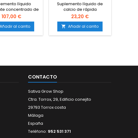
lemento líquido
Suplemento líquido de
nte concentrado de
calcio de rápida
ógeno.Estimula el
absorción.Previene y
107,00 €
23,20 €
imiento rápido y
corrige deficiencias de
igoroso de las
calcio.Refuerza las paredes
Añadir al carrito
Añadir al carrito

antas.Corrige
celulares y la estructura de
encias de nitrógeno
la planta.Mejora la calidad
de forma
de flores y
iata.Favorece la
frutos.Compatible con
sis de clorofila y
todos los sistemas de
nas.Compatible con
cultivo y sustratos.
 coco e hidroponía.
CONTACTO
Sativa Grow Shop
Ctra. Torrox, 29, Edificio conejito
29793 Torrox costa
Málaga
España
Teléfono:
952 531 371