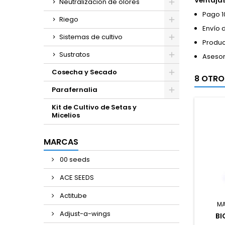
Ventaja
Neutralización de olores
Pago 1
Riego
Envío 
Sistemas de cultivo
Produc
Sustratos
Asesor
Cosecha y Secado
8 OTRO
Parafernalia
Kit de Cultivo de Setas y
Micelios
MARCAS
00 seeds
ACE SEEDS
Actitube
M
Adjust-a-wings
BI