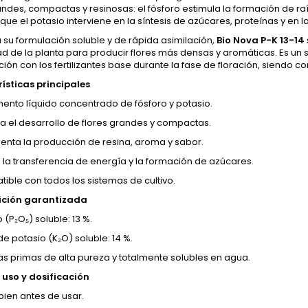
andes, compactas y resinosas: el fósforo estimula la formación de raí
que el potasio interviene en la síntesis de azúcares, proteínas y en 
 su formulación soluble y de rápida asimilación,
Bio Nova P-K 13-14
d de la planta para producir flores más densas y aromáticas. Es un
ón con los fertilizantes base durante la fase de floración, siendo c
ísticas principales
ento líquido concentrado de fósforo y potasio.
la el desarrollo de flores grandes y compactas.
enta la producción de resina, aroma y sabor.
 la transferencia de energía y la formación de azúcares.
ible con todos los sistemas de cultivo.
ción garantizada
 (P₂O₅) soluble: 13 %.
de potasio (K₂O) soluble: 14 %.
as primas de alta pureza y totalmente solubles en agua.
uso y dosificación
bien antes de usar.