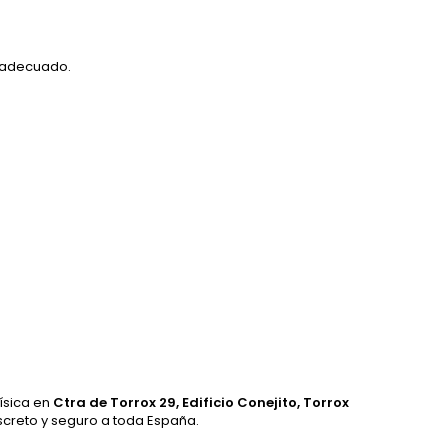
l adecuado.
física en
Ctra de Torrox 29, Edificio Conejito, Torrox
iscreto y seguro a toda España.