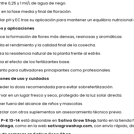
entre 0,25 y 1 ml/L de agua de riego.
 en la fase media y final de floración.
lar pH y EC tras su aplicación para mantener un equilibrio nutriciona
os y aplicaciones
ce la formación de flores más densas, resinosas y aromáticas.
a el rendimiento y la calidad final de la cosecha.
a la resistencia natural de la planta frente al estrés.
a el efecto de los fertilizantes base.
tanto para cultivadores principiantes como profesionales.
ones de uso y cuidados
eder la dosis recomendada para evitar sobrefertilización.
ar en un lugar fresco y seco, protegido de la luz solar directa.
er fuera del alcance de niños y mascotas.
clar con otros suplementos sin asesoramiento técnico previo.
 P-K 13-14
está disponible en
Sativa Grow Shop
, tanto en la tienda 
Málaga
, como en la web
sativagrowshop.com
, con envío rápido, d