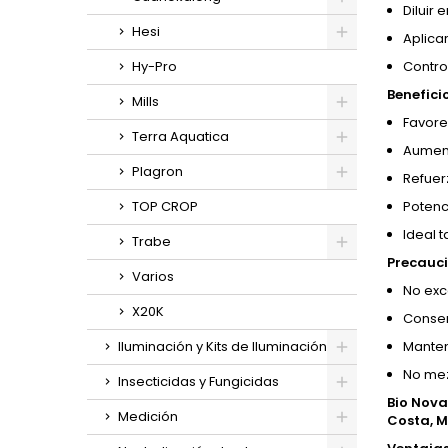
Diluir 
Hesi
Aplicar
Hy-Pro
Contro
Benefici
Mills
Favore
Terra Aquatica
Aument
Plagron
Refuerz
TOP CROP
Potenci
Ideal 
Trabe
Precauci
Varios
No exc
X20K
Conserv
Iluminación y Kits de Iluminación
Manten
No mez
Insecticidas y Fungicidas
Bio Nova
Medición
Costa, 