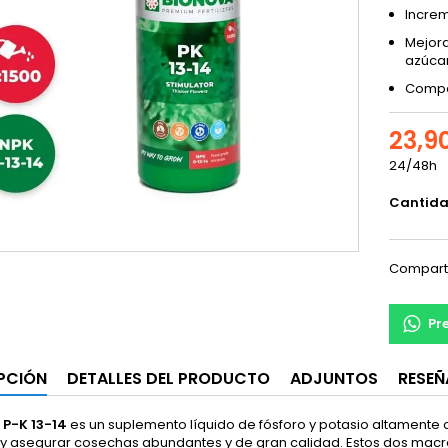
Increm
Mejora
azúca
Compat
23,9
24/48h
Cantid
Compart
Pr
PCIÓN
DETALLES DEL PRODUCTO
ADJUNTOS
RESEÑ
 P-K 13-14
es un suplemento líquido de fósforo y potasio altamente
n y asegurar cosechas abundantes y de gran calidad. Estos dos macr