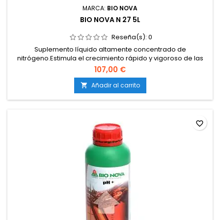
MARCA:
BIO NOVA
BIO NOVA N 27 5L
Reseña(s):
0
Suplemento líquido altamente concentrado de
nitrógeno.Estimula el crecimiento rápido y vigoroso de las
plantas.Corrige deficiencias de nitrógeno de forma
107,00 €
inmediata.Favorece la síntesis de clorofila y
proteínas.Compatible con tierra, coco e hidroponía.
Añadir al carrito

favorite_border