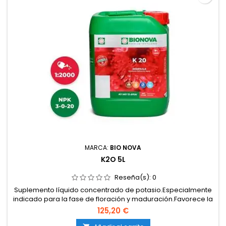
MARCA:
BIO NOVA
K2O 5L
Reseña(s):
0
Suplemento líquido concentrado de potasio.Especialmente
indicado para la fase de floración y maduración.Favorece la
formación de cogollos densos y resinosos.Asegura una
125,20 €
mejor síntesis de azúcares y proteínas.Compatible con todo