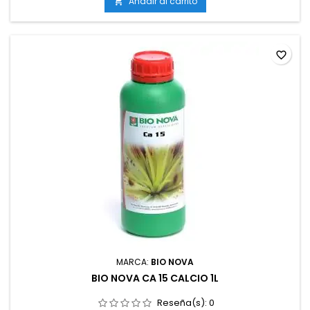
tipo de sistemas de cultivo.
Añadir al carrito

favorite_border
MARCA:
BIO NOVA
BIO NOVA CA 15 CALCIO 1L
Reseña(s):
0