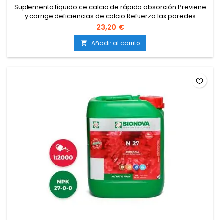
Suplemento líquido de calcio de rápida absorción.Previene
y corrige deficiencias de calcio.Refuerza las paredes
celulares y la estructura de la planta.Mejora la calidad de
23,20 €
flores y frutos.Compatible con todos los sistemas de cultivo y
sustratos.
Añadir al carrito

favorite_border