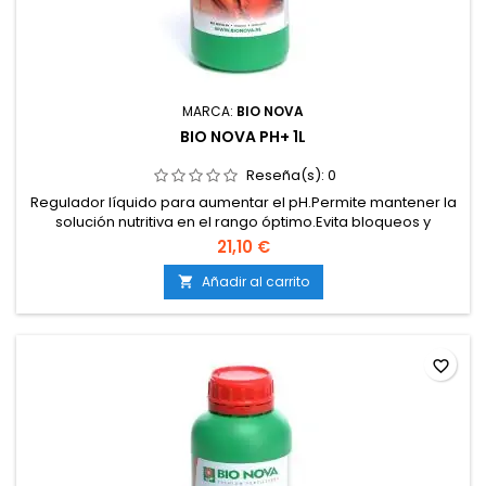
MARCA:
BIO NOVA
BIO NOVA PH+ 1L
Reseña(s):
0
Regulador líquido para aumentar el pH.Permite mantener la
solución nutritiva en el rango óptimo.Evita bloqueos y
deficiencias de nutrientes.Compatible con cultivos en tierra,
21,10 €
coco e hidroponía.De acción rápida, precisa y estable.
Añadir al carrito

favorite_border