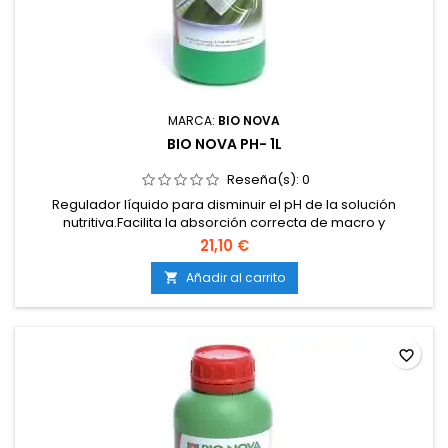
MARCA:
BIO NOVA
BIO NOVA PH- 1L
Reseña(s):
0
Regulador líquido para disminuir el pH de la solución
nutritiva.Facilita la absorción correcta de macro y
micronutrientes.Evita bloqueos y deficiencias provocadas
21,10 €
por un pH alto.Compatible con cultivos en tierra, coco e
hidroponía.De acción rápida, eficaz y estable.
Añadir al carrito

favorite_border