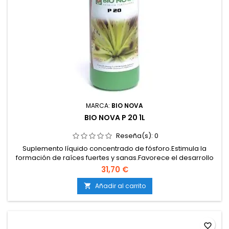
MARCA:
BIO NOVA
BIO NOVA P 20 1L
Reseña(s):
0
Suplemento líquido concentrado de fósforo.Estimula la
formación de raíces fuertes y sanas.Favorece el desarrollo
de flores grandes y densas.Asegura una mejor transferencia
31,70 €
de energía en la planta.Apto para cultivos en tierra, coco e
hidroponía.
Añadir al carrito

favorite_border