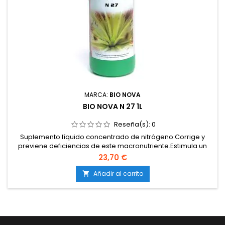
MARCA:
BIO NOVA
BIO NOVA N 27 1L
Reseña(s):
0
Suplemento líquido concentrado de nitrógeno.Corrige y
previene deficiencias de este macronutriente.Estimula un
crecimiento rápido y vigoroso.Mejora la formación de
23,70 €
clorofila y proteínas.Compatible con todos los sistemas de
cultivo.
Añadir al carrito
