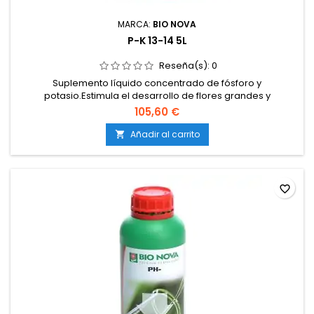
MARCA:
BIO NOVA
P-K 13-14 5L
Reseña(s):
0
Suplemento líquido concentrado de fósforo y
potasio.Estimula el desarrollo de flores grandes y
compactas.Incrementa la producción de resina, aroma y
105,60 €
sabor.Mejora la transferencia de energía y la formación de
azúcares.Compatible con todos los sistemas de cultivo.
Añadir al carrito

favorite_border