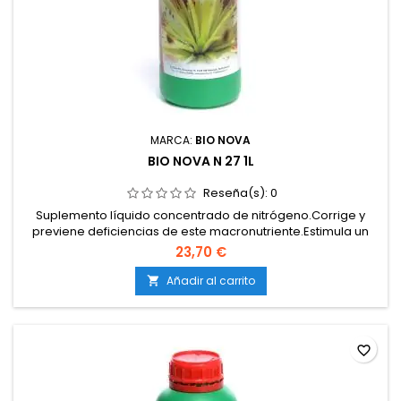
MARCA:
BIO NOVA
BIO NOVA N 27 1L
Reseña(s):
0
Suplemento líquido concentrado de nitrógeno.Corrige y
previene deficiencias de este macronutriente.Estimula un
crecimiento rápido y vigoroso.Mejora la formación de
23,70 €
clorofila y proteínas.Compatible con todos los sistemas de
cultivo.
Añadir al carrito

favorite_border