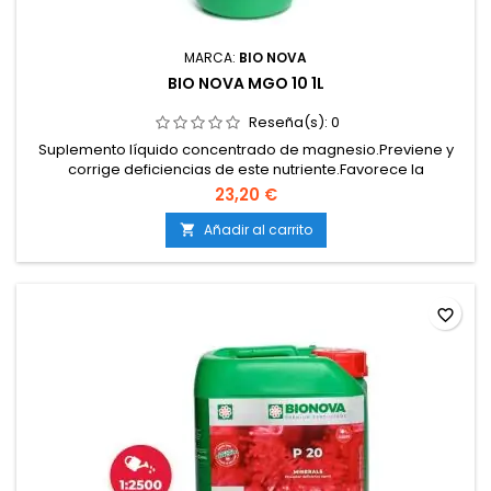
MARCA:
BIO NOVA
BIO NOVA MGO 10 1L
Reseña(s):
0
Suplemento líquido concentrado de magnesio.Previene y
corrige deficiencias de este nutriente.Favorece la
fotosíntesis y la producción de energía.Asegura un
23,20 €
crecimiento sano y una floración de calidad.Compatible con
tierra, coco e hidroponía.
Añadir al carrito

favorite_border