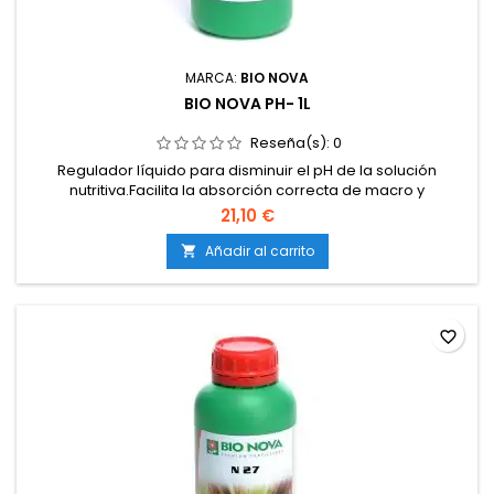
MARCA:
BIO NOVA
BIO NOVA PH- 1L
Reseña(s):
0
Regulador líquido para disminuir el pH de la solución
nutritiva.Facilita la absorción correcta de macro y
micronutrientes.Evita bloqueos y deficiencias provocadas
21,10 €
por un pH alto.Compatible con cultivos en tierra, coco e
hidroponía.De acción rápida, eficaz y estable.
Añadir al carrito

favorite_border