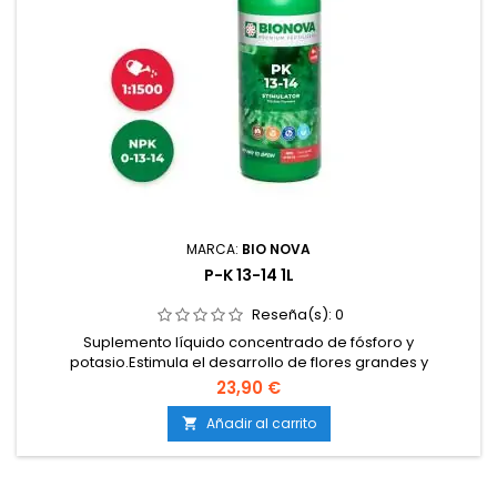
MARCA:
BIO NOVA
P-K 13-14 1L
Reseña(s):
0
Suplemento líquido concentrado de fósforo y
potasio.Estimula el desarrollo de flores grandes y
compactas.Incrementa la producción de resina, aroma y
23,90 €
sabor.Mejora la transferencia de energía y la formación de
azúcares.Compatible con todos los sistemas de cultivo.
Añadir al carrito
