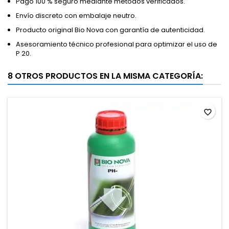
Pago 100 % seguro mediante métodos verificados.
Envío discreto con embalaje neutro.
Producto original Bio Nova con garantía de autenticidad.
Asesoramiento técnico profesional para optimizar el uso de
P 20.
8 OTROS PRODUCTOS EN LA MISMA CATEGORÍA:
favorite_border