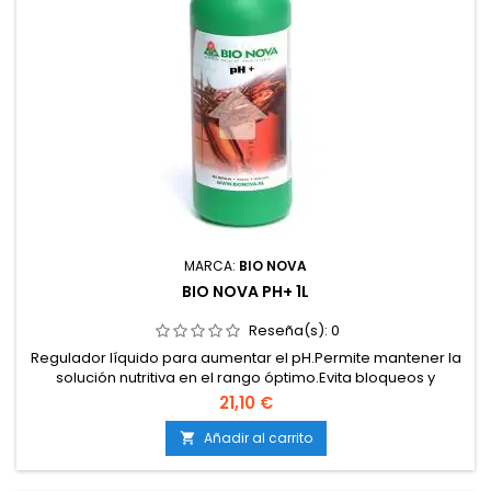
MARCA:
BIO NOVA
BIO NOVA PH+ 1L
Reseña(s):
0
Regulador líquido para aumentar el pH.Permite mantener la
solución nutritiva en el rango óptimo.Evita bloqueos y
deficiencias de nutrientes.Compatible con cultivos en tierra,
21,10 €
coco e hidroponía.De acción rápida, precisa y estable.
Añadir al carrito
