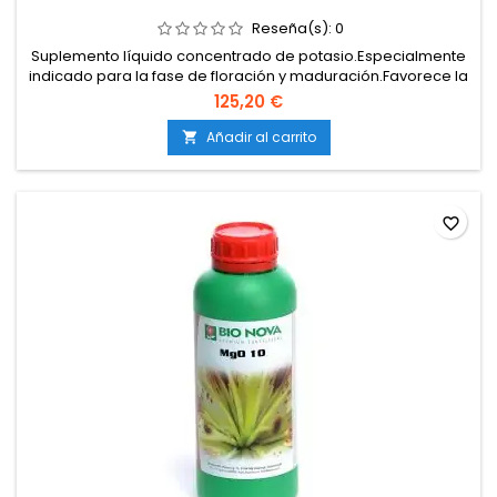
Reseña(s):
0
Suplemento líquido concentrado de potasio.Especialmente
indicado para la fase de floración y maduración.Favorece la
formación de cogollos densos y resinosos.Asegura una
125,20 €
mejor síntesis de azúcares y proteínas.Compatible con todo
tipo de sistemas de cultivo.
Añadir al carrito

favorite_border