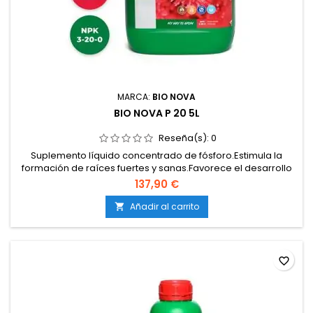
MARCA:
BIO NOVA
BIO NOVA P 20 5L
Reseña(s):
0
Suplemento líquido concentrado de fósforo.Estimula la
formación de raíces fuertes y sanas.Favorece el desarrollo
de flores grandes y densas.Asegura una mejor transferencia
137,90 €
de energía en la planta.Apto para cultivos en tierra, coco e
hidroponía.
Añadir al carrito

favorite_border