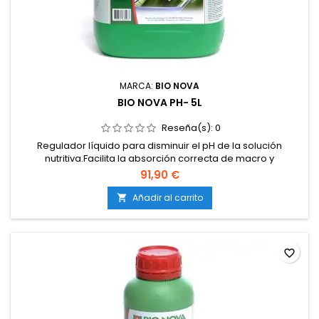
MARCA:
BIO NOVA
BIO NOVA PH- 5L
Reseña(s):
0
Regulador líquido para disminuir el pH de la solución
nutritiva.Facilita la absorción correcta de macro y
micronutrientes.Evita bloqueos y deficiencias provocadas
91,90 €
por un pH alto.Compatible con cultivos en tierra, coco e
hidroponía.De acción rápida, eficaz y estable.
Añadir al carrito

favorite_border