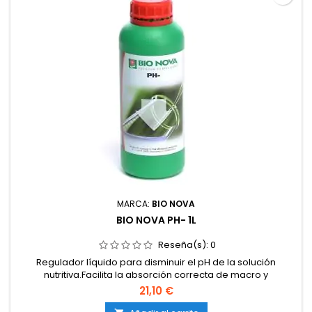
MARCA:
BIO NOVA
BIO NOVA PH- 1L
Reseña(s):
0
Regulador líquido para disminuir el pH de la solución
nutritiva.Facilita la absorción correcta de macro y
micronutrientes.Evita bloqueos y deficiencias provocadas
21,10 €
por un pH alto.Compatible con cultivos en tierra, coco e