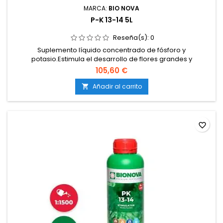
MARCA:
BIO NOVA
P-K 13-14 5L
Reseña(s):
0
Suplemento líquido concentrado de fósforo y
potasio.Estimula el desarrollo de flores grandes y
compactas.Incrementa la producción de resina, aroma y
105,60 €
sabor.Mejora la transferencia de energía y la formación de
azúcares.Compatible con todos los sistemas de cultivo.
Añadir al carrito

favorite_border