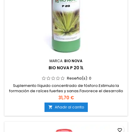
MARCA:
BIO NOVA
BIO NOVA P 20 1L
Reseña(s):
0
Suplemento líquido concentrado de fósforo.Estimula la
formación de raíces fuertes y sanas.Favorece el desarrollo
de flores grandes y densas.Asegura una mejor transferencia
31,70 €
de energía en la planta.Apto para cultivos en tierra, coco e
hidroponía.
Añadir al carrito

favorite_border