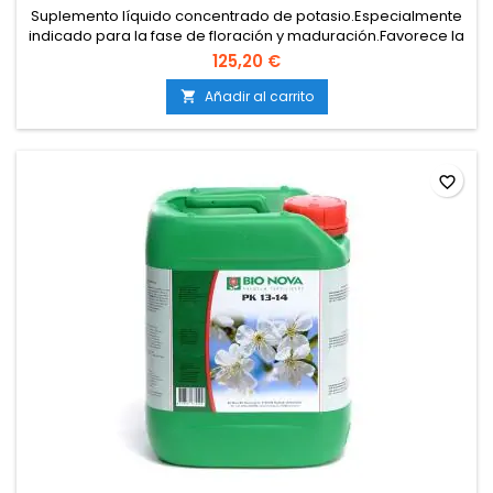
Suplemento líquido concentrado de potasio.Especialmente
indicado para la fase de floración y maduración.Favorece la
formación de cogollos densos y resinosos.Asegura una
125,20 €
mejor síntesis de azúcares y proteínas.Compatible con todo
tipo de sistemas de cultivo.
Añadir al carrito

favorite_border