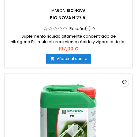
MARCA:
BIO NOVA
BIO NOVA N 27 5L
Reseña(s):
0
Suplemento líquido altamente concentrado de
nitrógeno.Estimula el crecimiento rápido y vigoroso de las
plantas.Corrige deficiencias de nitrógeno de forma
107,00 €
inmediata.Favorece la síntesis de clorofila y
proteínas.Compatible con tierra, coco e hidroponía.
Añadir al carrito

favorite_border