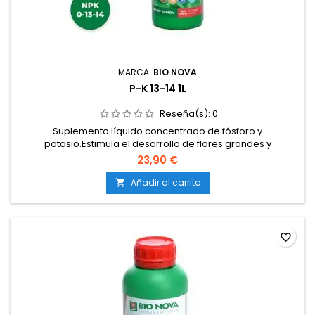
MARCA:
BIO NOVA
P-K 13-14 1L
Reseña(s):
0
Suplemento líquido concentrado de fósforo y
potasio.Estimula el desarrollo de flores grandes y
compactas.Incrementa la producción de resina, aroma y
23,90 €
sabor.Mejora la transferencia de energía y la formación de
azúcares.Compatible con todos los sistemas de cultivo.
Añadir al carrito

favorite_border