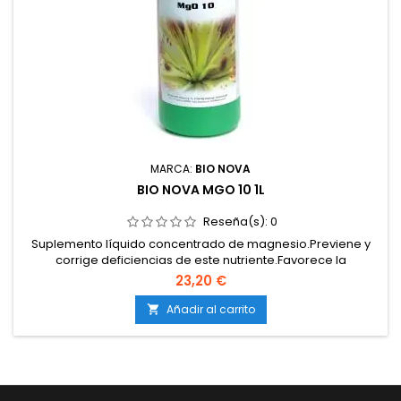
MARCA:
BIO NOVA
BIO NOVA MGO 10 1L
Reseña(s):
0
Suplemento líquido concentrado de magnesio.Previene y
corrige deficiencias de este nutriente.Favorece la
fotosíntesis y la producción de energía.Asegura un
23,20 €
crecimiento sano y una floración de calidad.Compatible con
tierra, coco e hidroponía.
Añadir al carrito
