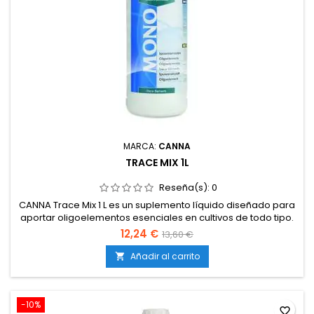
MARCA:
CANNA
TRACE MIX 1L
Reseña(s):
0
CANNA Trace Mix 1 L es un suplemento líquido diseñado para
aportar oligoelementos esenciales en cultivos de todo tipo.
Estos micronutrientes, aunque se necesitan en cantidades
12,24 €
13,60 €
mucho menores que los macronutrientes como el nitrógeno,
el fósforo o el potasio, son imprescindibles para mantener el
Añadir al carrito

equilibrio fisiológico de las plantas y asegurar un desarrollo...
-10%
favorite_border