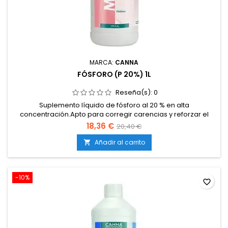
MARCA:
CANNA
FÓSFORO (P 20%) 1L
Reseña(s):
0
Suplemento líquido de fósforo al 20 % en alta
concentración.Apto para corregir carencias y reforzar el
aporte nutricional.Favorece el desarrollo radicular en etapas
18,36 €
20,40 €
tempranas.Indispensable en la fase de floración y engorde
de frutos.Estimula la formación de flores más compactas y
Añadir al carrito

pesadas.Mejora el metabolismo energético y la...
-10%
favorite_border