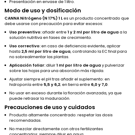
Presentación en envase de 1 litro.
Modo de uso y dosificación
CANNA Nitrógeno (N 17%) 1 L
es un producto concentrado que
debe usarse con precaución para evitar excesos:
Uso preventivo:
añadir entre
1 y 2 ml por litro de agua
a la
solución nutritiva en fases de crecimiento.
Uso correctivo:
en caso de deficiencia evidente, aplicar
hasta
2,5 ml por litro de agua
, controlando la EC final para
no sobrealimentar las plantas.
Aplicación foliar:
diluir
1 ml por litro de agua
y pulverizar
sobre las hojas para una absorción más rápida.
Ajustar siempre el pH tras añadir el suplemento: en
hidroponía entre
5,5 y 6,2
; en tierra entre
6,0 y 7,0
.
No usar en exceso durante la floración avanzada, ya que
puede retrasar la maduración.
Precauciones de uso y cuidados
Producto altamente concentrado: respetar las dosis
recomendadas.
No mezclar directamente con otros fertilizantes
concentrados; siempre diluir en agua.