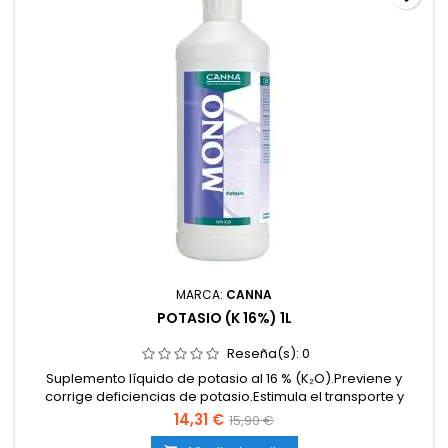
MARCA:
CANNA
POTASIO (K 16%) 1L
Reseña(s):
0
Suplemento líquido de potasio al 16 % (K₂O).Previene y
corrige deficiencias de potasio.Estimula el transporte y
almacenamiento de azúcares en la planta.Aumenta el
14,31 €
15,90 €
tamaño y peso de las flores en la fase final de