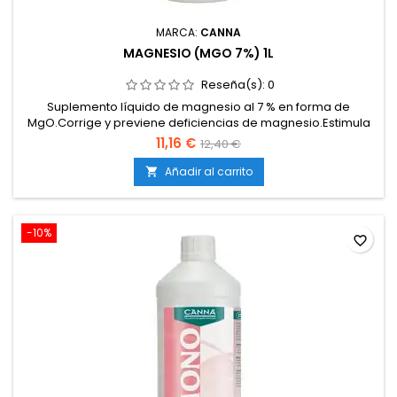
MARCA:
CANNA
MAGNESIO (MGO 7%) 1L
Reseña(s):
0
Suplemento líquido de magnesio al 7 % en forma de
MgO.Corrige y previene deficiencias de magnesio.Estimula
la producción de clorofila y mejora la fotosíntesis.Favorece
11,16 €
12,40 €
un metabolismo más activo y eficiente.Incrementa la
vitalidad general de la planta y la calidad de la
Añadir al carrito

cosecha.Compatible con cultivos en tierra, coco e
hidroponía.Puede...
-10%
favorite_border