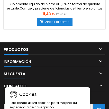
Suplemento líquido de hierro al 0,1 % en forma de quelato
estable.Corrige y previene deficiencias de hierro en plantas
jóvenes y adultas.Asegura la síntesis de clorofila y una
11,43 €
12,70 €
fotosíntesis eficiente.Rápida absorción incluso en
condiciones de pH desfavorables.Compatible con todo tipo
Añadir al carrito

de sustratos: tierra, coco e hidroponía.Puede aplicarse...

PRODUCTOS

INFORMACIÓN

SU CUENTA

CONTACTO
Cookies
BOLETÍN
Esta tienda utiliza cookies para mejorar su
experiencia de navegación.