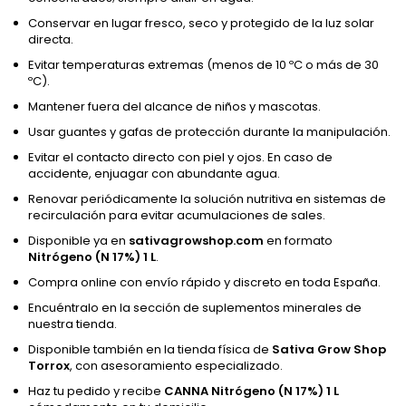
Conservar en lugar fresco, seco y protegido de la luz solar
directa.
Evitar temperaturas extremas (menos de 10 ºC o más de 30
ºC).
Mantener fuera del alcance de niños y mascotas.
Usar guantes y gafas de protección durante la manipulación.
Evitar el contacto directo con piel y ojos. En caso de
accidente, enjuagar con abundante agua.
Renovar periódicamente la solución nutritiva en sistemas de
recirculación para evitar acumulaciones de sales.
Disponible ya en
sativagrowshop.com
en formato
Nitrógeno (N 17%) 1 L
.
Compra online con envío rápido y discreto en toda España.
Encuéntralo en la sección de suplementos minerales de
nuestra tienda.
Disponible también en la tienda física de
Sativa Grow Shop
Torrox
, con asesoramiento especializado.
Haz tu pedido y recibe
CANNA Nitrógeno (N 17%) 1 L