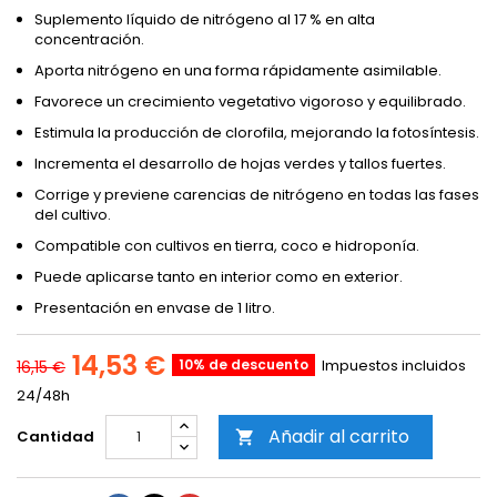
Suplemento líquido de nitrógeno al 17 % en alta
concentración.
Aporta nitrógeno en una forma rápidamente asimilable.
Favorece un crecimiento vegetativo vigoroso y equilibrado.
Estimula la producción de clorofila, mejorando la fotosíntesis.
Incrementa el desarrollo de hojas verdes y tallos fuertes.
Corrige y previene carencias de nitrógeno en todas las fases
del cultivo.
Compatible con cultivos en tierra, coco e hidroponía.
Puede aplicarse tanto en interior como en exterior.
Presentación en envase de 1 litro.
14,53 €
10% de descuento
Impuestos incluidos
16,15 €
24/48h
Añadir al carrito
Cantidad
