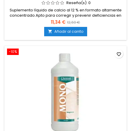
Reseña(s):
0
Suplemento líquido de calcio al 12 % en formato altamente
concentrado.Apto para corregir y prevenir deficiencias en
todo tipo de cultivos.Mejora la estructura celular y fortalece
11,34 €
12,60 €
el desarrollo vegetativo.Favorece la absorción de otros
nutrientes, especialmente magnesio y potasio.Incrementa la
Añadir al carrito

resistencia de la planta frente al estrés...
-10%
favorite_border