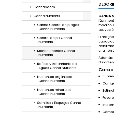
DESCRI
Cannaboom
Canna Nutrients
CANNA M
fácilment
Canna Control de plagas
macronutr
Canna Nutrients
activaci
El magnes
Control de pH Canna
capacidad
Nutrients
debilitam
una herra
Mononutrientes Canna
Nutrients
Además d
durante l
Raíces y tratamiento de
Aguas Canna Nutrients
Caract
Suplem
Nutrientes orgánicos
Canna Nutrients
Corrig
Nutrientes minerales
Estimul
Canna Nutrients
Favore
Semillas / Esquejes Canna
Increm
Nutrients
Compat