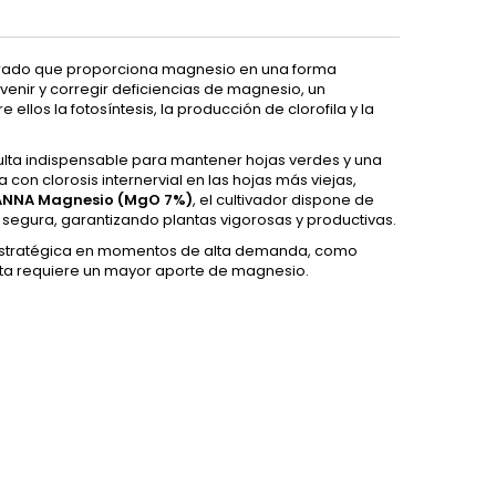
trado que proporciona magnesio en una forma
evenir y corregir deficiencias de magnesio, un
llos la fotosíntesis, la producción de clorofila y la
esulta indispensable para mantener hojas verdes y una
 con clorosis internervial en las hojas más viejas,
NNA Magnesio (MgO 7%)
, el cultivador dispone de
 segura, garantizando plantas vigorosas y productivas.
 estratégica en momentos de alta demanda, como
anta requiere un mayor aporte de magnesio.