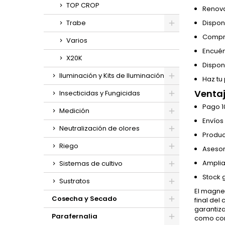
TOP CROP
Renova
Trabe
Dispon
Compra
Varios
Encuén
X20K
Dispon
Iluminación y Kits de Iluminación
Haz tu
Ventaj
Insecticidas y Fungicidas
Pago 1
Medición
Envíos
Neutralización de olores
Produc
Riego
Asesor
Amplia
Sistemas de cultivo
Stock 
Sustratos
El magnes
Cosecha y Secado
final del 
garantiza
Parafernalia
como corr