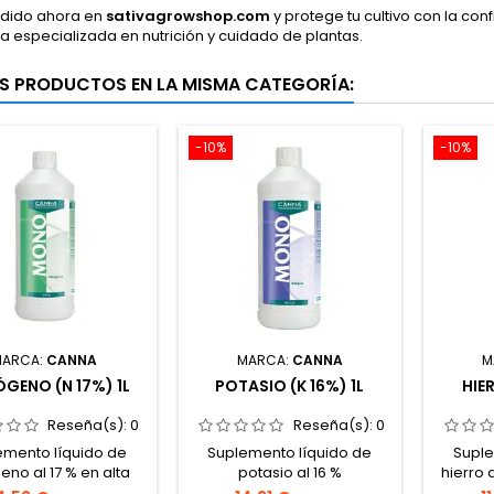
edido ahora en
sativagrowshop.com
y protege tu cultivo con la co
a especializada en nutrición y cuidado de plantas.
S PRODUCTOS EN LA MISMA CATEGORÍA:
-10%
-10%
MARCA:
CANNA
MARCA:
CANNA
M
ÓGENO (N 17%) 1L
POTASIO (K 16%) 1L
HIER
Reseña(s):
0
Reseña(s):
0
emento líquido de
Suplemento líquido de
Suple
eno al 17 % en alta
potasio al 16 %
hierro 
entración.Aporta
(K₂O).Previene y corrige
quelat