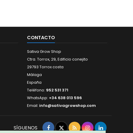
CONTACTO
Sativa Grow Shop
Ctra. Torrox, 29, Edificio conejito
29793 Torrox costa
Málaga
España
Teléfono:
952 531 371
WhatsApp:
+34 638 013 596
Email:
info@sativagrowshop.com
Facebook
Twitter
Rss
Instagram
LinkedIn
SÍGUENOS