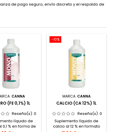
nfianza de pago seguro, envío discreto y el respaldo de
-10%
ARCA:
CANNA
MARCA:
CANNA
RO (FE 0,1%) 1L
CALCIO (CA 12%) 1L
Reseña(s):
0
Reseña(s):
0
mento líquido de
Suplemento líquido de
al 0,1 % en forma de
calcio al 12 % en formato
o estable.Corrige y
altamente