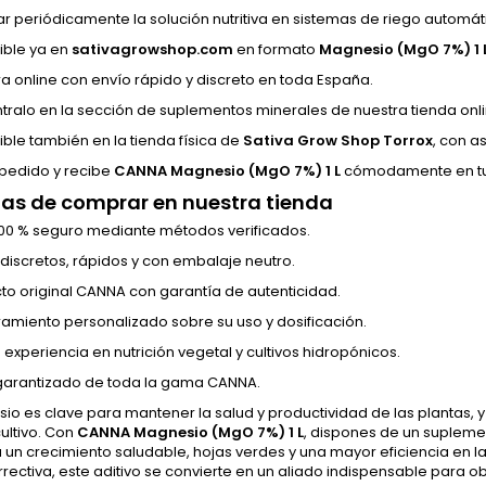
r periódicamente la solución nutritiva en sistemas de riego automát
ible ya en
sativagrowshop.com
en formato
Magnesio (MgO 7%) 1 
 online con envío rápido y discreto en toda España.
tralo en la sección de suplementos minerales de nuestra tienda onli
ible también en la tienda física de
Sativa Grow Shop Torrox
, con a
 pedido y recibe
CANNA Magnesio (MgO 7%) 1 L
cómodamente en tu 
as de comprar en nuestra tienda
00 % seguro mediante métodos verificados.
 discretos, rápidos y con embalaje neutro.
to original CANNA con garantía de autenticidad.
amiento personalizado sobre su uso y dosificación.
 experiencia en nutrición vegetal y cultivos hidropónicos.
garantizado de toda la gama CANNA.
io es clave para mantener la salud y productividad de las plantas,
cultivo. Con
CANNA Magnesio (MgO 7%) 1 L
, dispones de un supleme
 un crecimiento saludable, hojas verdes y una mayor eficiencia en la f
ectiva, este aditivo se convierte en un aliado indispensable para o