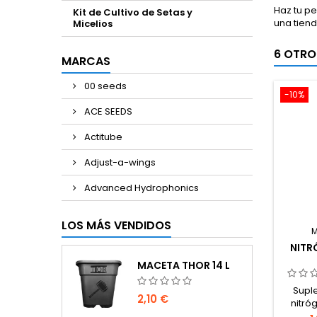
Haz tu p
Kit de Cultivo de Setas y
una tiend
Micelios
6 OTRO
MARCAS
00 seeds
-10%
ACE SEEDS
Actitube
Adjust-a-wings
Advanced Hydrophonics
LOS MÁS VENDIDOS
NITR
MACETA THOR 14 L
Supl
2,10 €
nitróg
conc