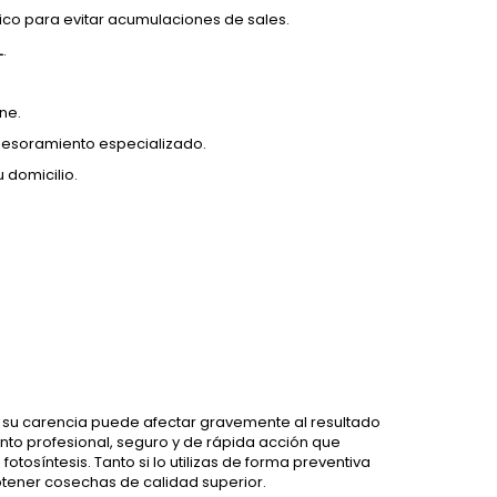
ico para evitar acumulaciones de sales.
L
.
ne.
sesoramiento especializado.
domicilio.
 y su carencia puede afectar gravemente al resultado
nto profesional, seguro y de rápida acción que
otosíntesis. Tanto si lo utilizas de forma preventiva
btener cosechas de calidad superior.