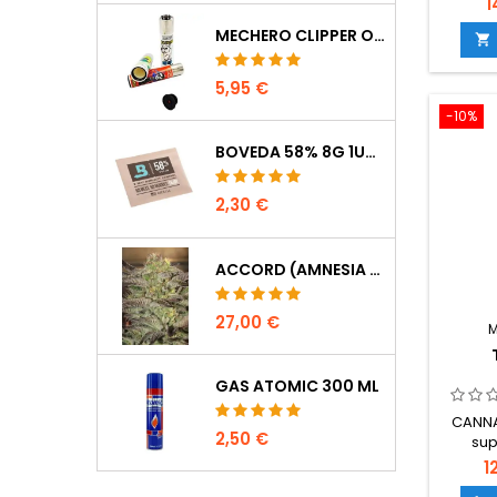
1
nitró
MECHERO CLIPPER OCULTACIÓN

asimi
creci
5,95 €
-10%
equil
produ
BOVEDA 58% 8G 1UDS
fotosí
desarro
2,30 €
y tall
prev
n
ACCORD (AMNESIA CORDOBESA)
27,00 €
GAS ATOMIC 300 ML
CANNA 
2,50 €
sup
dise
1
oligoe