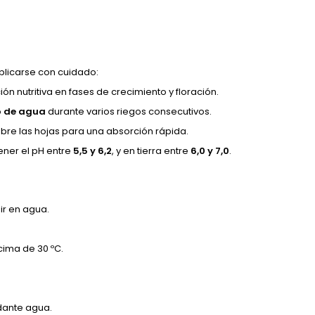
plicarse con cuidado:
ión nutritiva en fases de crecimiento y floración.
ro de agua
durante varios riegos consecutivos.
bre las hojas para una absorción rápida.
ener el pH entre
5,5 y 6,2
, y en tierra entre
6,0 y 7,0
.
ir en agua.
cima de 30 ºC.
ndante agua.