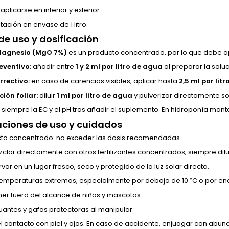
plicarse en interior y exterior.
ación en envase de 1 litro.
e uso y dosificación
agnesio (MgO 7%)
es un producto concentrado, por lo que debe a
eventivo:
añadir entre
1 y 2 ml por litro de agua
al preparar la soluc
rrectivo:
en caso de carencias visibles, aplicar hasta
2,5 ml por lit
ción foliar:
diluir
1 ml por litro de agua
y pulverizar directamente so
r siempre la EC y el pH tras añadir el suplemento. En hidroponía mant
ciones de uso y cuidados
to concentrado: no exceder las dosis recomendadas.
clar directamente con otros fertilizantes concentrados; siempre dilu
ar en un lugar fresco, seco y protegido de la luz solar directa.
 temperaturas extremas, especialmente por debajo de 10 ºC o por en
er fuera del alcance de niños y mascotas.
uantes y gafas protectoras al manipular.
 el contacto con piel y ojos. En caso de accidente, enjuagar con abu