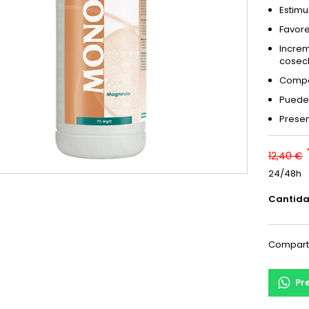
Estimu
Favore
Increm
cosec
Compat
Puede 
Presen
12,40 €
24/48h
Cantid
Compart
Pr