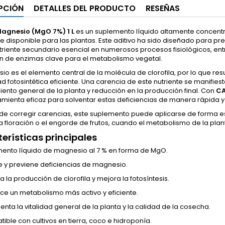
PCIÓN
DETALLES DEL PRODUCTO
RESEÑAS
agnesio (MgO 7%) 1 L
es un suplemento líquido altamente concen
e disponible para las plantas. Este aditivo ha sido diseñado para pr
iente secundario esencial en numerosos procesos fisiológicos, entre e
ón de enzimas clave para el metabolismo vegetal.
io es el elemento central de la molécula de clorofila, por lo que r
 fotosintética eficiente. Una carencia de este nutriente se manifiesta
iento general de la planta y reducción en la producción final. Con
CA
mienta eficaz para solventar estas deficiencias de manera rápida y
e corregir carencias, este suplemento puede aplicarse de forma
a floración o el engorde de frutos, cuando el metabolismo de la pl
erísticas principales
ento líquido de magnesio al 7 % en forma de MgO.
e y previene deficiencias de magnesio.
a la producción de clorofila y mejora la fotosíntesis.
ce un metabolismo más activo y eficiente.
enta la vitalidad general de la planta y la calidad de la cosecha.
ible con cultivos en tierra, coco e hidroponía.