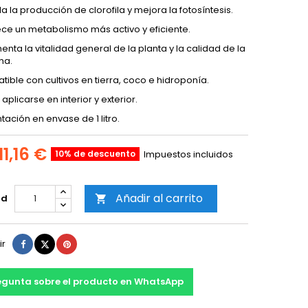
la la producción de clorofila y mejora la fotosíntesis.
ce un metabolismo más activo y eficiente.
enta la vitalidad general de la planta y la calidad de la
ha.
ible con cultivos en tierra, coco e hidroponía.
aplicarse en interior y exterior.
tación en envase de 1 litro.
11,16 €
10% de descuento
Impuestos incluidos
Añadir al carrito
ad

Compartir
Tuitear
Pinterest
ir
egunta sobre el producto en WhatsApp