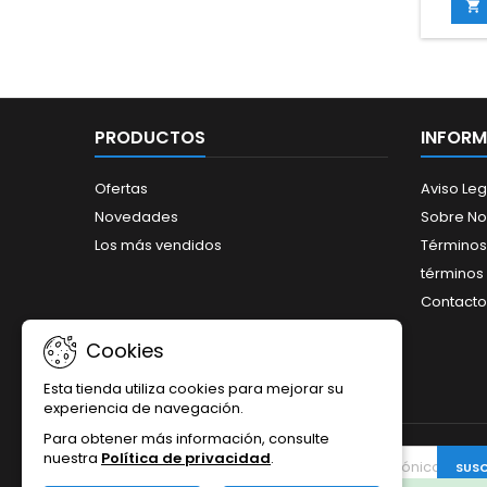
en cul

Esto
aunqu
ca
me
macro
nitróg
PRODUCTOS
INFOR
impr
mant
Ofertas
Aviso Leg
fisioló
Novedades
Sobre No
asegur
Los más vendidos
Términos
términos 
Contacto
Cookies
Esta tienda utiliza cookies para mejorar su
experiencia de navegación.
Para obtener más información, consulte
nuestra
Política de privacidad
.
BOLETÍN