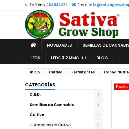
Teléfono:
952 531 371
Email:
info@sativagrowsho
A
C
I
add_circle_outline
De
No
INICIO
NOVEDADES
SEMILLAS DE CANNABI
LEDS
LEDS 3.2 ΜMOL/J
BLOG
Inicio
Cultivo
Fertilizantes
Canna Nutrie
CATEGORÍAS
Precio 
C.B.D.
Semillas de Cannabis
Cultivo
Armarios de Cultivo