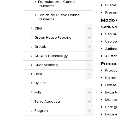
Estimuladores Canna
Puede a
Nutrients
Present
Tablas de Cultivo Canna
Nutrients
Modo d
CANNA M
CBG
Uso pr
Green House Feeding
Uso co
Grotek
Aplica
Growth Technology
Ajusta
Precau
Guanokalong
Produc
Hesi
No mez
Hy-Pro
Conserv
Mills
Evitar
Manten
Terra Aquatica
Usar g
Plagron
Evitar