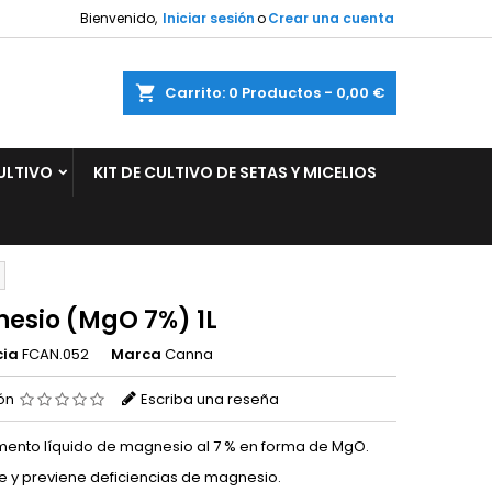
Bienvenido,
Iniciar sesión
o
Crear una cuenta
×
×
×
ar
Carrito
0
Productos -
0,00 €
ULTIVO
KIT DE CULTIVO DE SETAS Y MICELIOS
n
s
esio (MgO 7%) 1L
cia
FCAN.052
Marca
Canna
ión
Escriba una reseña
ento líquido de magnesio al 7 % en forma de MgO.
e y previene deficiencias de magnesio.