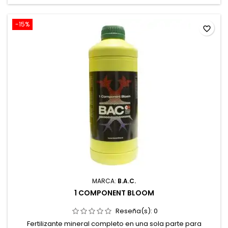
-15%
favorite_border
MARCA:
B.A.C.
1 COMPONENT BLOOM
Reseña(s):
0
Fertilizante mineral completo en una sola parte para