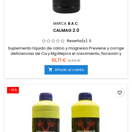
MARCA:
B.A.C.
CALMAG 2.0
Reseña(s):
0
Suplemento líquido de calcio y magnesio.Previene y corrige
deficiencias de Ca y Mg.Mejora el crecimiento, floración y
producción.Incrementa la resistencia de la planta frente al
10,71 €
12,60 €
estrés.Producto 100 % soluble, apto para todo tipo de
sistemas de riego.
Añadir al carrito

-15%
favorite_border