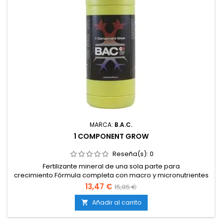
MARCA:
B.A.C.
1 COMPONENT GROW
Reseña(s):
0
Fertilizante mineral de una sola parte para
crecimiento.Fórmula completa con macro y micronutrientes
esenciales.100 % soluble en agua, apto para riego
13,47 €
15,85 €
automático y manual.Favorece un crecimiento rápido, sano
y homogéneo.Preparación práctica que simplifica el plan de
Añadir al carrito

abonado.