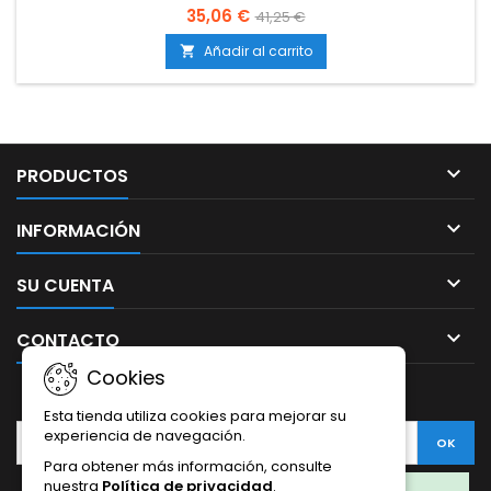
engorde y la densidad de los cogollos.Incrementa la
35,06 €
41,25 €
producción de resina, aromas y sabores.Uso exclusivo en la
fase final de floración.
Añadir al carrito


PRODUCTOS

INFORMACIÓN

SU CUENTA

CONTACTO
Cookies
BOLETÍN
Esta tienda utiliza cookies para mejorar su
experiencia de navegación.
Para obtener más información, consulte
nuestra
Política de privacidad
.