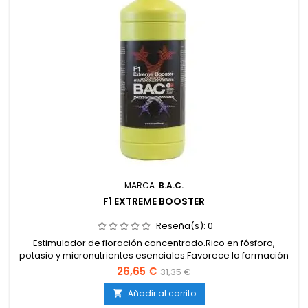
MARCA:
B.A.C.
F1 EXTREME BOOSTER
Reseña(s):
0
Estimulador de floración concentrado.Rico en fósforo,
potasio y micronutrientes esenciales.Favorece la formación
de cogollos más densos y resinosos.Intensifica aromas,
26,65 €
31,35 €
sabores y producción de resina.100 % soluble en agua y fácil
de aplicar.
Añadir al carrito
