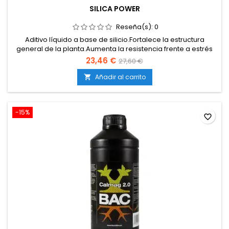
SILICA POWER
Reseña(s):
0
Aditivo líquido a base de silicio.Fortalece la estructura
general de la planta.Aumenta la resistencia frente a estrés
ambiental y plagas.Mejora la absorción y transporte de
23,46 €
27,60 €
nutrientes.Compatible con fertilizantes base y aditivos de
BAC.Apto para cultivos en tierra, coco e hidroponía.
Añadir al carrito

-15%
favorite_border