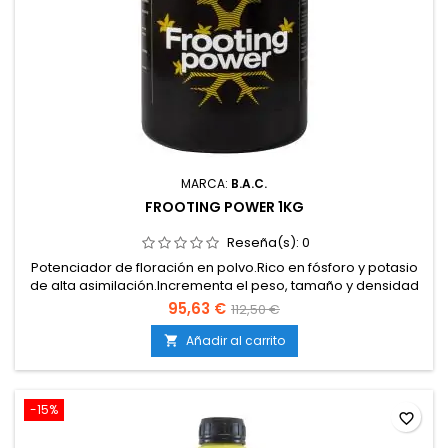
MARCA:
B.A.C.
FROOTING POWER 1KG
Reseña(s):
0
Potenciador de floración en polvo.Rico en fósforo y potasio
de alta asimilación.Incrementa el peso, tamaño y densidad
de los cogollos.Estimula la producción de resina, aromas y
95,63 €
112,50 €
sabores.Uso exclusivo en la fase final de floración.
Añadir al carrito

-15%
favorite_border