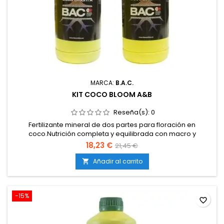
MARCA:
B.A.C.
KIT COCO BLOOM A&B
Reseña(s):
0
Fertilizante mineral de dos partes para floración en
coco.Nutrición completa y equilibrada con macro y
micronutrientes.Fórmula líquida totalmente soluble en
18,23 €
21,45 €
agua.Asegura un engorde abundante y una floración de alta
calidad.Incluye dos envases: Coco Bloom A y Coco Bloom B.
Añadir al carrito

-15%
favorite_border