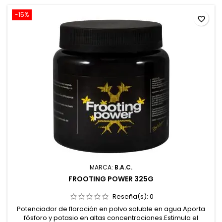
-15%
favorite_border
MARCA:
B.A.C.
FROOTING POWER 325G
Reseña(s):
0
Potenciador de floración en polvo soluble en agua.Aporta
fósforo y potasio en altas concentraciones.Estimula el