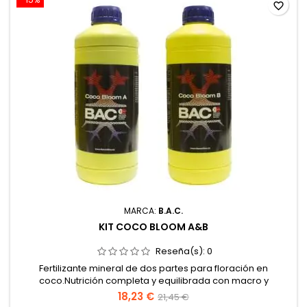
favorite_border
MARCA:
B.A.C.
KIT COCO BLOOM A&B
Reseña(s):
0
Fertilizante mineral de dos partes para floración en
coco.Nutrición completa y equilibrada con macro y
micronutrientes.Fórmula líquida totalmente soluble en
18,23 €
21,45 €
agua.Asegura un engorde abundante y una floración de alta