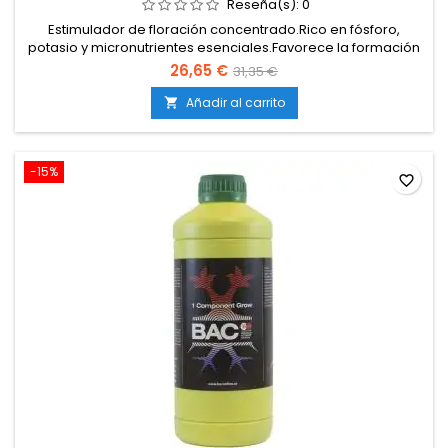
Reseña(s):
0
Estimulador de floración concentrado.Rico en fósforo,
potasio y micronutrientes esenciales.Favorece la formación
de cogollos más densos y resinosos.Intensifica aromas,
26,65 €
31,35 €
sabores y producción de resina.100 % soluble en agua y fácil
de aplicar.
Añadir al carrito

-15%
favorite_border