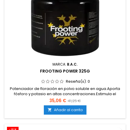
MARCA:
B.A.C.
FROOTING POWER 325G
Reseña(s):
0
Potenciador de floración en polvo soluble en agua.Aporta
fósforo y potasio en altas concentraciones.Estimula el
engorde y la densidad de los cogollos.Incrementa la
35,06 €
41,25 €
producción de resina, aromas y sabores.Uso exclusivo en la
fase final de floración.
Añadir al carrito

-15%