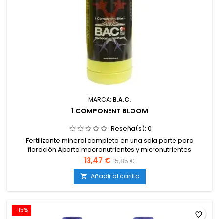
MARCA:
B.A.C.
1 COMPONENT BLOOM
Reseña(s):
0
Fertilizante mineral completo en una sola parte para
floración.Aporta macronutrientes y micronutrientes
esenciales.Fórmula líquida 100 % soluble y de fácil
13,47 €
15,85 €
uso.Compatible con riego automático y manual.Favorece la
formación de flores densas y de alta calidad.
Añadir al carrito

-15%
favorite_border