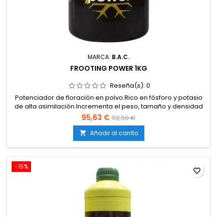
MARCA:
B.A.C.
FROOTING POWER 1KG
Reseña(s):
0
Potenciador de floración en polvo.Rico en fósforo y potasio
de alta asimilación.Incrementa el peso, tamaño y densidad
de los cogollos.Estimula la producción de resina, aromas y
95,63 €
112,50 €
sabores.Uso exclusivo en la fase final de floración.
Añadir al carrito

-15%
favorite_border