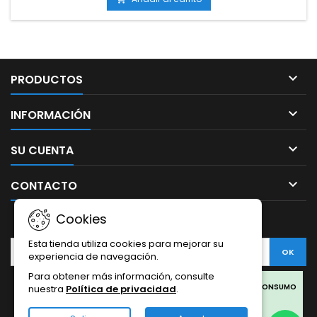
automáticos.Compatible con toda la línea de aditivos BAC.

PRODUCTOS

INFORMACIÓN

SU CUENTA

CONTACTO
Cookies
BOLETÍN
Esta tienda utiliza cookies para mejorar su
experiencia de navegación.
Para obtener más información, consulte
Facebook
Twitter
Rss
Instagram
LinkedIn
LOS PRODUCTOS SON SOLO PARA COLECCIONISMO Y NO PARA CONSUMO
nuestra
Política de privacidad
.
HUMANO.