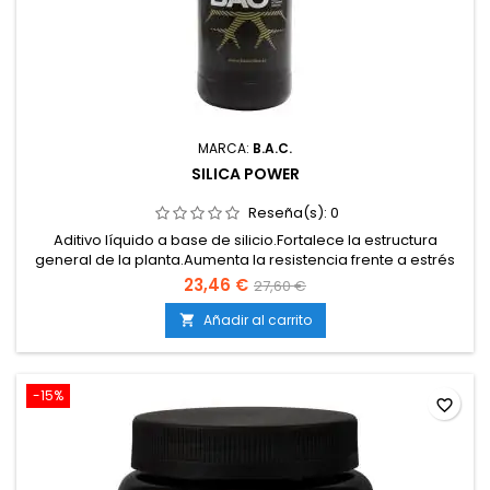
MARCA:
B.A.C.
SILICA POWER
Reseña(s):
0
Aditivo líquido a base de silicio.Fortalece la estructura
general de la planta.Aumenta la resistencia frente a estrés
ambiental y plagas.Mejora la absorción y transporte de
23,46 €
27,60 €
nutrientes.Compatible con fertilizantes base y aditivos de
BAC.Apto para cultivos en tierra, coco e hidroponía.
Añadir al carrito

-15%
favorite_border