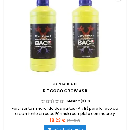
MARCA:
B.A.C.
KIT COCO GROW A&B
Reseña(s):
0
Fertilizante mineral de dos partes (A y B) para la fase de
crecimiento en coco.Fórmula completa con macro y
micronutrientes esenciales.Diseñado para asegurar un
18,23 €
21,45 €
crecimiento fuerte y saludable.Producto líquido 100 % soluble
en agua.Apto para riego manual y sistemas
Añadir al carrito
