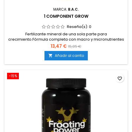
MARCA:
B.A.C.
1 COMPONENT GROW
Reseña(s):
0
Fertilizante mineral de una sola parte para
crecimiento.Fórmula completa con macro y micronutrientes
esenciales.100 % soluble en agua, apto para riego
13,47 €
15,85 €
automático y manual.Favorece un crecimiento rápido, sano
y homogéneo.Preparación práctica que simplifica el plan de
Añadir al carrito

abonado.
-15%
favorite_border