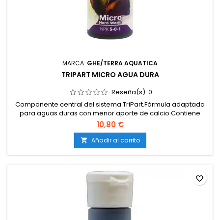
MARCA:
GHE/TERRA AQUATICA
TRIPART MICRO AGUA DURA
Reseña(s):
0
Componente central del sistema TriPart.Fórmula adaptada
para aguas duras con menor aporte de calcio.Contiene
oligoelementos quelatados para máxima
10,80 €
asimilación.Estabiliza la solución nutritiva y mantiene el pH
más constante.Compatible con tierra, coco e hidroponía.
Añadir al carrito

favorite_border