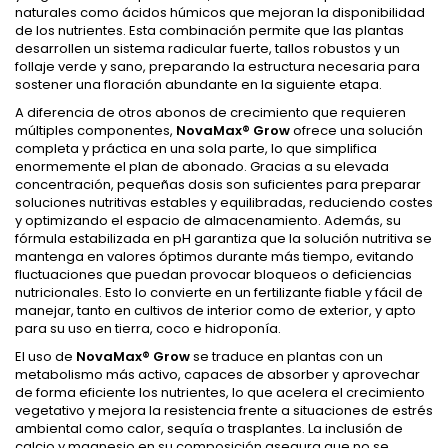
naturales como ácidos húmicos que mejoran la disponibilidad
de los nutrientes. Esta combinación permite que las plantas
desarrollen un sistema radicular fuerte, tallos robustos y un
follaje verde y sano, preparando la estructura necesaria para
sostener una floración abundante en la siguiente etapa.
A diferencia de otros abonos de crecimiento que requieren
múltiples componentes,
NovaMax® Grow
ofrece una solución
completa y práctica en una sola parte, lo que simplifica
enormemente el plan de abonado. Gracias a su elevada
concentración, pequeñas dosis son suficientes para preparar
soluciones nutritivas estables y equilibradas, reduciendo costes
y optimizando el espacio de almacenamiento. Además, su
fórmula estabilizada en pH garantiza que la solución nutritiva se
mantenga en valores óptimos durante más tiempo, evitando
fluctuaciones que puedan provocar bloqueos o deficiencias
nutricionales. Esto lo convierte en un fertilizante fiable y fácil de
manejar, tanto en cultivos de interior como de exterior, y apto
para su uso en tierra, coco e hidroponía.
El uso de
NovaMax® Grow
se traduce en plantas con un
metabolismo más activo, capaces de absorber y aprovechar
de forma eficiente los nutrientes, lo que acelera el crecimiento
vegetativo y mejora la resistencia frente a situaciones de estrés
ambiental como calor, sequía o trasplantes. La inclusión de
calcio y magnesio en su composición asegura que no se