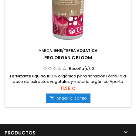
MARCA:
GHE/TERRA AQUATICA
PRO ORGANIC BLOOM
Reseña(s):
0
Fertilizante líquido 100 % orgánico para floración.Fórmula a
base de extractos vegetales y materia orgánica.Aporta
fósforo, potasio y micronutrientes esenciales.Estimula flores
11,25 €
más densas, resinosas y aromáticas.Certificado para su uso
en agricultura ecológica.
Añadir al carrito


PRODUCTOS