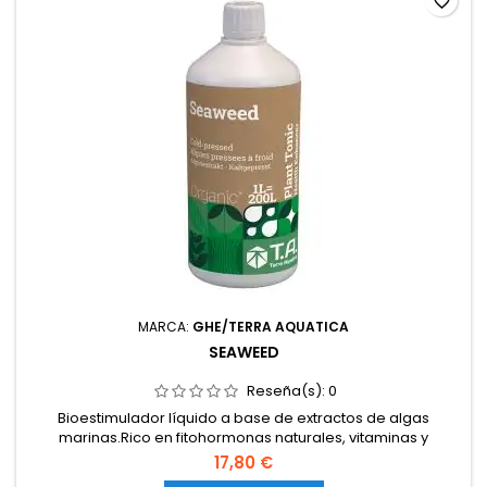
favorite_border
MARCA:
GHE/TERRA AQUATICA
SEAWEED
Reseña(s):
0
Bioestimulador líquido a base de extractos de algas
marinas.Rico en fitohormonas naturales, vitaminas y
oligoelementos.Estimula el crecimiento, la resistencia y la
17,80 €
floración.Refuerza la tolerancia al estrés ambiental y