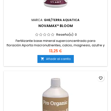
MARCA:
GHE/TERRA AQUATICA
NOVAMAX® BLOOM
Reseña(s):
0
Fertilizante base mineral superconcentrado para
floración.Aporta macronutrientes, calcio, magnesio, azufre y
micronutrientes quelatados.Fórmula patentada con ácidos
13,25 €
húmicos y compuestos naturales.Estabilizado en pH para
una solución nutritiva más constante.Compatible con tierra,
Añadir al carrito

coco e hidroponía, en agua dura o blanda.
favorite_border