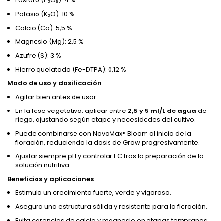
Fósforo (P₂O₅): 4 %
Potasio (K₂O): 10 %
Calcio (Ca): 5,5 %
Magnesio (Mg): 2,5 %
Azufre (S): 3 %
Hierro quelatado (Fe-DTPA): 0,12 %
Modo de uso y dosificación
Agitar bien antes de usar.
En la fase vegetativa: aplicar entre
2,5 y 5 ml/L de agua
de
riego, ajustando según etapa y necesidades del cultivo.
Puede combinarse con NovaMax® Bloom al inicio de la
floración, reduciendo la dosis de Grow progresivamente.
Ajustar siempre pH y controlar EC tras la preparación de la
solución nutritiva.
Beneficios y aplicaciones
Estimula un crecimiento fuerte, verde y vigoroso.
Asegura una estructura sólida y resistente para la floración.
Evita carencias de calcio y magnesio en etapas tempranas.