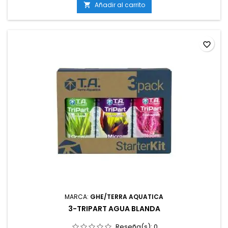
fisiológico.Apto para cultivos orgánicos y sostenibles.
Añadir al carrito

favorite_border
MARCA:
GHE/TERRA AQUATICA
3-TRIPART AGUA BLANDA
Reseña(s):
0