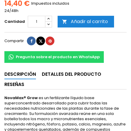
14,40 €
Impuestos incluidos
24/48h
Añadir al carrito
Cantidad

Compartir
Tuitear
Pinterest
Compartir
Pregunta sobre el producto en WhatsApp
DESCRIPCIÓN
DETALLES DEL PRODUCTO
RESEÑAS
NovaMax® Grow
es un fertilizante líquido base
superconcentrado desarrollado para cubrir todas las
necesidades nutricionales de las plantas durante la fase de
crecimiento. Su formulación avanzada reúne en una sola
botella todos los macro y micronutrientes esenciales,
incluyendo nitrógeno, fósforo, potasio, calcio, magnesio, azufre
y oligoelementos quelatados, además de compuestos