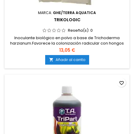
MARCA:
GHE/TERRA AQUATICA
TRIKOLOGIC
Reseña(s):
0
Inoculante biológico en polvo a base de Trichoderma
harzianum.Favorece la colonización radicular con hongos
beneficiosos.Protege las raíces frente a patógenos del
13,05 €
suelo.Mejora la absorción de nutrientes y la disponibilidad
de minerales.Compatible con cultivos en tierra, coco e
Añadir al carrito

hidroponía.
favorite_border