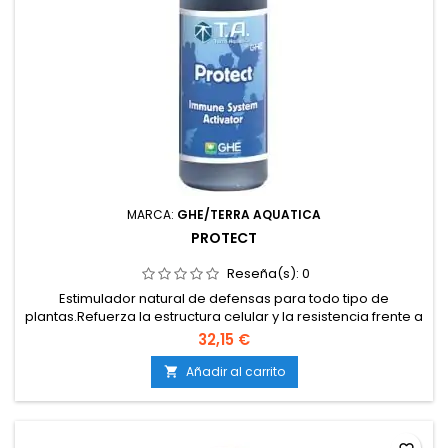
MARCA:
GHE/TERRA AQUATICA
PROTECT
Reseña(s):
0
Estimulador natural de defensas para todo tipo de
plantas.Refuerza la estructura celular y la resistencia frente a
plagas y enfermedades.Ayuda a la recuperación tras daños
32,15 €
o estrés ambiental.Compatible con cultivos en tierra, coco e
hidroponía.Puede aplicarse en riego o foliar (no sobre flores
Añadir al carrito

abiertas).