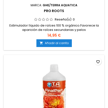
MARCA:
GHE/TERRA AQUATICA
PRO ROOTS
Reseña(s):
0
Estimulador líquido de raíces 100 % orgánico.Favorece la
aparición de raíces secundarias y pelos
absorbentes.Refuerza la resistencia de la planta frente a
14,95 €
estrés y patógenos.Activa la vida microbiana beneficiosa en
el sustrato.Compatible con tierra, coco e hidroponía.
Añadir al carrito

favorite_border