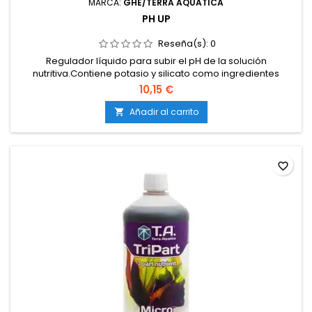
MARCA:
GHE/TERRA AQUATICA
PH UP
Reseña(s):
0
Regulador líquido para subir el pH de la solución
nutritiva.Contiene potasio y silicato como ingredientes
activos.Adecuado para aguas de baja mineralización o
10,15 €
cultivo hidropónico.Estabiliza y mantiene el pH ajustado,
evitando fluctuaciones bruscas.Compatible con cualquier
Añadir al carrito

sistema de cultivo en tierra, coco o hidroponía.
favorite_border