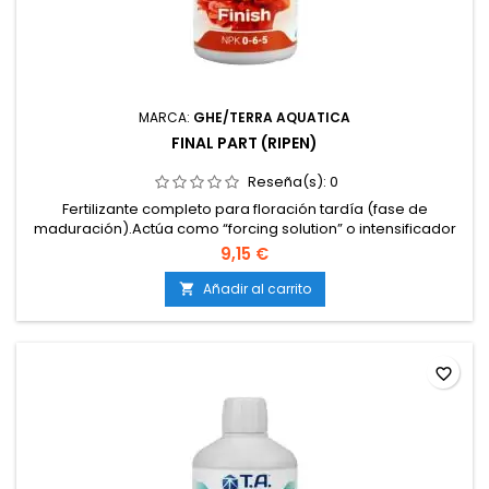
MARCA:
GHE/TERRA AQUATICA
FINAL PART (RIPEN)
Reseña(s):
0
Fertilizante completo para floración tardía (fase de
maduración).Actúa como “forcing solution” o intensificador
de maduración.No requiere potenciadores
9,15 €
adicionales.Adecuado para cultivos en hidroponía, suelo,
coco, interior y exterior.Formula tamponada que ayuda a
Añadir al carrito

estabilizar la solución nutritiva.
favorite_border