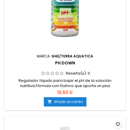
MARCA:
GHE/TERRA AQUATICA
PH DOWN
Reseña(s):
0
Regulador líquido para bajar el pH de la solución
nutritiva.Fórmula con fósforo que aporta un plus
nutritivo.Compatible con tierra, coco e hidroponía.Estable y
10,50 €
completamente soluble en agua.Evita bloqueos
nutricionales provocados por pH alto.
Añadir al carrito

favorite_border