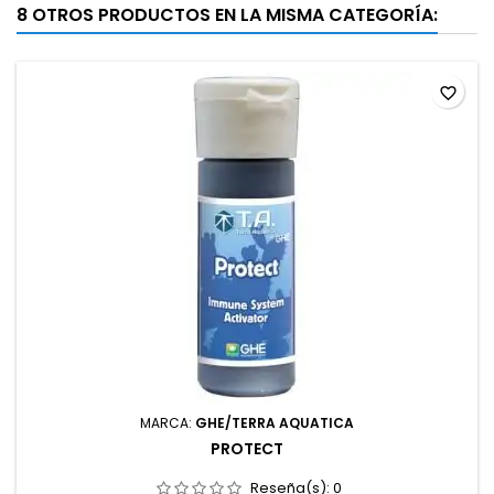
8 OTROS PRODUCTOS EN LA MISMA CATEGORÍA:
favorite_border
MARCA:
GHE/TERRA AQUATICA
PROTECT
Reseña(s):
0