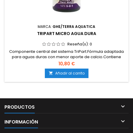
MARCA:
GHE/TERRA AQUATICA
TRIPART MICRO AGUA DURA
Reseña(s):
0
Componente central del sistema TriPart.Fórmula adaptada
para aguas duras con menor aporte de calcio.Contiene
oligoelementos quelatados para máxima
10,80 €
asimilación.Estabiliza la solución nutritiva y mantiene el pH
más constante.Compatible con tierra, coco e hidroponía.
Añadir al carrito


PRODUCTOS

INFORMACIÓN