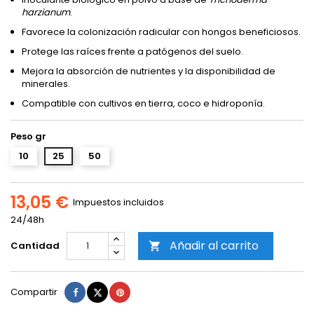
harzianum
.
Favorece la colonización radicular con hongos beneficiosos.
Protege las raíces frente a patógenos del suelo.
Mejora la absorción de nutrientes y la disponibilidad de
minerales.
Compatible con cultivos en tierra, coco e hidroponía.
Peso gr
10
25
50
13,05 €
Impuestos incluidos
24/48h
Añadir al carrito
Cantidad

Compartir
Tuitear
Pinterest
Compartir