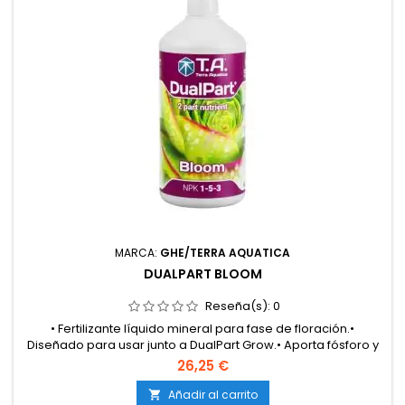
MARCA:
GHE/TERRA AQUATICA
DUALPART BLOOM
Reseña(s):
0
• Fertilizante líquido mineral para fase de floración.•
Diseñado para usar junto a DualPart Grow.• Aporta fósforo y
potasio en proporciones óptimas.• Mejora la calidad,
26,25 €
densidad y producción de flores.• Alta solubilidad y rápida
absorción.
Añadir al carrito
