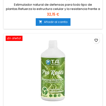
Estimulador natural de defensas para todo tipo de
plantas.Refuerza la estructura celular y la resistencia frente a
plagas y enfermedades.Ayuda a la recuperación tras daños
32,15 €
o estrés ambiental.Compatible con cultivos en tierra, coco e
hidroponía.Puede aplicarse en riego o foliar (no sobre flores
Añadir al carrito

abiertas).
¡En oferta!
favorite_border