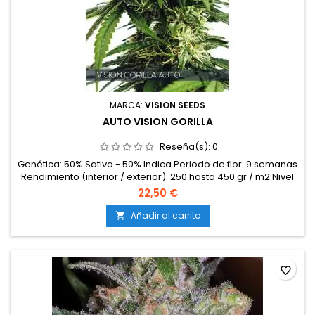
MARCA:
VISION SEEDS
AUTO VISION GORILLA
Reseña(s):
0
Genética: 50% Sativa - 50% Indica Periodo de flor: 9 semanas
Rendimiento (interior / exterior): 250 hasta 450 gr / m2 Nivel
de THC: Muy alto
22,50 €
Añadir al carrito

favorite_border