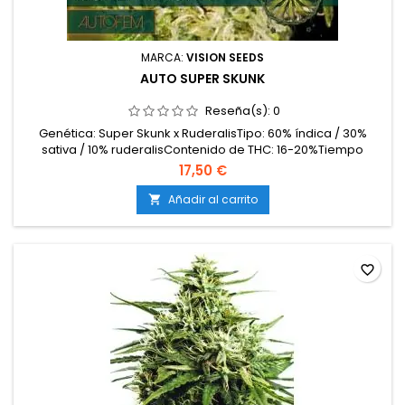
MARCA:
VISION SEEDS
AUTO SUPER SKUNK
Reseña(s):
0
Genética: Super Skunk x RuderalisTipo: 60% índica / 30%
sativa / 10% ruderalisContenido de THC: 16-20%Tiempo
desde germinación a cosecha: 9-10 semanasProducción en
17,50 €
interior: 400-450 g/m²Producción en exterior: 60-120
g/plantaAltura: 60-90 cm en interior; hasta 120 cm en
Añadir al carrito

exteriorAromas y sabores: Dulces, terrosos y especiados,
con...
favorite_border