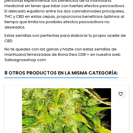
personas experimentar los beneficios de la marihuana
medicinal sin tener que lidiar con fuertes efectos psicoactivos.
El delicado equilibrio entre los dos cannabinoides principales,
THC y CBD en estas cepas, proporciona beneficios óptimos al
tiempo que limita los posibles efectos psicoactivos no
deseados.
Estas semillas son perfectas para elaborar tu propio aceite de
CBD.
No te quedes con las ganas y hazte con estas semillas de
marihuana feminizadas de Bona Dea CDB + en nuestra web
Sativagrowshop.com
8 OTROS PRODUCTOS EN LA MISMA CATEGORÍA:
favorite_border