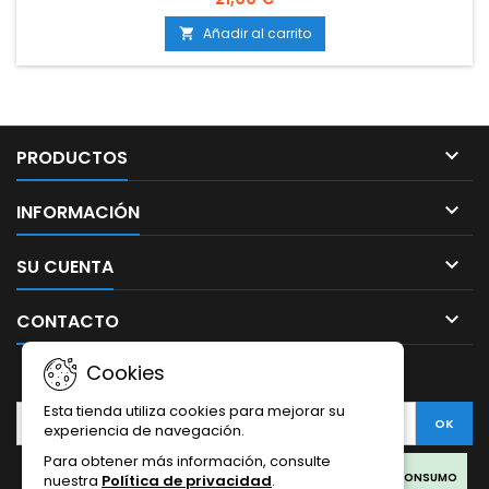
g/m²Producción en exterior: 650-700 g/plantaAltura: 90-130
cm en interior; hasta 200 cm en exteriorAromas y
Añadir al carrito

sabores: Dulces, afrutados y terrosos, con un fondo...

PRODUCTOS

INFORMACIÓN

SU CUENTA

CONTACTO
Cookies
BOLETÍN
Esta tienda utiliza cookies para mejorar su
experiencia de navegación.
Para obtener más información, consulte
Facebook
Twitter
Rss
Instagram
LinkedIn
LOS PRODUCTOS SON SOLO PARA COLECCIONISMO Y NO PARA CONSUMO
nuestra
Política de privacidad
.