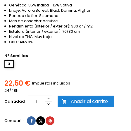
Genética: 85% Indica - 15% Sativa
Linaje: Aurora Boreal, Black Domina, Afghani
Periodo de flor: 8 semanas
Mes de cosecha: octubre
Rendimiento (interior / exterior): 300 gr / m2
Estatura (interior / exterior): 70/80 cm
Nivel de THC: Muy bajo
CBD : Alto 8%
Nº Semillas
3
22,50 €
Impuestos incluidos
24/48h
Añadir al carrito
Cantidad

Compartir
Tuitear
Pinterest
Compartir