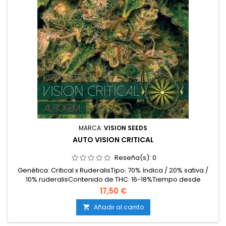
MARCA:
VISION SEEDS
AUTO VISION CRITICAL
Reseña(s):
0
Genética: Critical x RuderalisTipo: 70% índica / 20% sativa /
10% ruderalisContenido de THC: 16-18%Tiempo desde
germinación a cosecha: 9-10 semanasProducción en
17,50 €
interior: 400-450 g/m²Producción en exterior: 70-130
g/plantaAltura: 60-90 cm en interior; hasta 120 cm en
Añadir al carrito

exteriorAromas y sabores: Dulces, afrutados y
cítricosEfectos:...