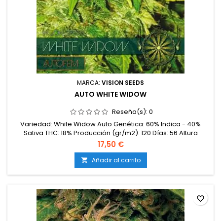
MARCA:
VISION SEEDS
AUTO WHITE WIDOW
Reseña(s):
0
Variedad: White Widow Auto Genética: 60% Indica - 40%
Sativa THC: 18% Producción (gr/m2): 120 Días: 56 Altura
Interior (cm): 50 Altura Exterior (cm): 60 Efecto: Relajante
17,50 €
Sabor: Terroso
Añadir al carrito

favorite_border