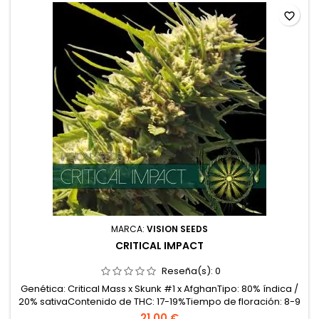
favorite_border
MARCA:
VISION SEEDS
CRITICAL IMPACT
Reseña(s):
0
Genética: Critical Mass x Skunk #1 x AfghanTipo: 80% índica /
20% sativaContenido de THC: 17-19%Tiempo de floración: 8-9
semanas en interiorProducción en interior: 550-600
21,00 €