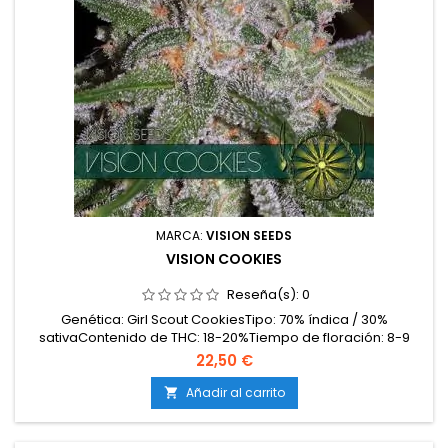
MARCA:
VISION SEEDS
VISION COOKIES
Reseña(s):
0
Genética: Girl Scout CookiesTipo: 70% índica / 30%
sativaContenido de THC: 18-20%Tiempo de floración: 8-9
semanas en interiorProducción en interior: 500-550
22,50 €
g/m²Producción en exterior: 650-700 g/plantaAltura: 90-120
cm en interior; hasta 200 cm en exteriorAromas y
Añadir al carrito

sabores: Dulces, afrutados y cremosos, con notas terrosas
y...